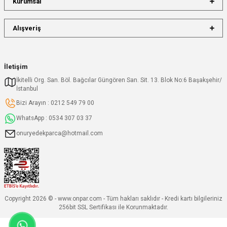
Kurumsal
Alışveriş
İletişim
İkitelli Org. San. Böl. Bağcılar Güngören San. Sit. 13. Blok No:6 Başakşehir/
İstanbul
Bizi Arayın : 0212 549 79 00
WhatsApp : 0534 307 03 37
onuryedekparca@hotmail.com
Copyright 2026 © - www.onpar.com - Tüm hakları saklıdır - Kredi kartı bilgileriniz
256bit SSL Sertifikası ile Korunmaktadır.