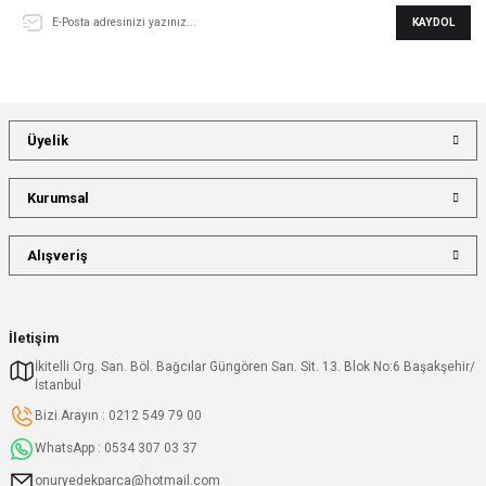
KAYDOL
Üyelik
Kurumsal
Alışveriş
İletişim
İkitelli Org. San. Böl. Bağcılar Güngören San. Sit. 13. Blok No:6 Başakşehir/
İstanbul
Bizi Arayın : 0212 549 79 00
WhatsApp : 0534 307 03 37
onuryedekparca@hotmail.com