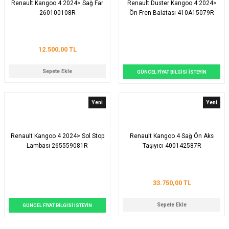
Renault Kangoo 4 2024> Sağ Far
Renault Duster Kangoo 4 2024>
260100108R
Ön Fren Balatası 410A15079R
12.500,00 TL
Sepete Ekle
GÜNCEL FİYAT BİLGİSİ İSTEYİN
Yeni
Yeni
Renault Kangoo 4 2024> Sol Stop
Renault Kangoo 4 Sağ Ön Aks
Lambası 265559081R
Taşıyıcı 400142587R
33.750,00 TL
Sepete Ekle
GÜNCEL FİYAT BİLGİSİ İSTEYİN