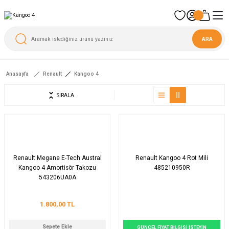
ARA
Anasayfa
Renault
Kangoo 4
SIRALA
Renault Megane E-Tech Austral
Renault Kangoo 4 Rot Mili
Kangoo 4 Amortisör Takozu
485210950R
543206UA0A
1.800,00 TL
Sepete Ekle
GÜNCEL FİYAT BİLGİSİ İSTEYİN