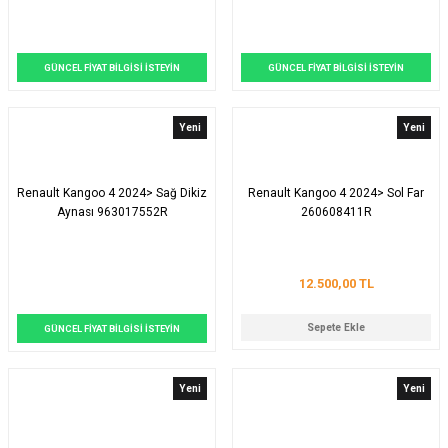
GÜNCEL FİYAT BİLGİSİ İSTEYİN
GÜNCEL FİYAT BİLGİSİ İSTEYİN
Yeni
Yeni
Renault Kangoo 4 2024> Sağ Dikiz
Renault Kangoo 4 2024> Sol Far
Aynası 963017552R
260608411R
12.500,00 TL
Sepete Ekle
GÜNCEL FİYAT BİLGİSİ İSTEYİN
Yeni
Yeni