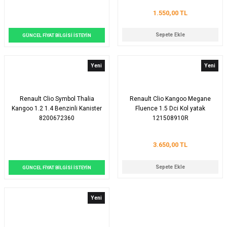
1.550,00 TL
Sepete Ekle
GÜNCEL FİYAT BİLGİSİ İSTEYİN
Yeni
Yeni
Renault Clio Symbol Thalia
Renault Clio Kangoo Megane
Kangoo 1.2 1.4 Benzinli Kanister
Fluence 1.5 Dci Kol yatak
8200672360
121508910R
3.650,00 TL
Sepete Ekle
GÜNCEL FİYAT BİLGİSİ İSTEYİN
Yeni