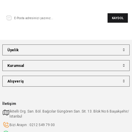
E-Bülten Aboneliği
KAYDOL
Üyelik
Kurumsal
Alışveriş
İletişim
İkitelli Org. San. Böl. Bağcılar Güngören San. Sit. 13. Blok No:6 Başakşehir/
İstanbul
Bizi Arayın : 0212 549 79 00