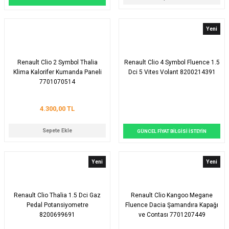
Yeni
Renault Clio 2 Symbol Thalia
Renault Clio 4 Symbol Fluence 1.5
Klima Kalorifer Kumanda Paneli
Dci 5 Vites Volant 8200214391
7701070514
4.300,00 TL
Sepete Ekle
GÜNCEL FİYAT BİLGİSİ İSTEYİN
Yeni
Yeni
Renault Clio Thalia 1.5 Dci Gaz
Renault Clio Kangoo Megane
Pedal Potansiyometre
Fluence Dacia Şamandıra Kapağı
8200699691
ve Contası 7701207449