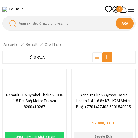
0
ARA
Anasayfa
Renault
Clio Thalia
SIRALA
Renault Clio Symbol Thalia 2008>
Renault Clio 2 Symbol Dacia
1.5 Dci Sağ Motor Takozu
Logan 1.4 1.6 8v K7J-K7M Motor
8200410267
Bloğu 7701477408 6001549035
110108138R
52.000,00 TL
Sepete Ekle
GÜNCEL FİYAT BİLGİSİ İSTEYİN