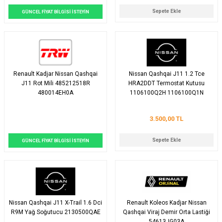
Sepete Ekle
GÜNCEL FİYAT BİLGİSİ İSTEYİN
Renault Kadjar Nissan Qashqai
Nissan Qashqai J11 1.2 Tce
J11 Rot Mili 485212518R
HRA2DDT Termostat Kutusu
480014EH0A
1106100Q2H 1106100Q1N
3.500,00 TL
Sepete Ekle
GÜNCEL FİYAT BİLGİSİ İSTEYİN
Nissan Qashqai J11 X-Trail 1.6 Dci
Renault Koleos Kadjar Nissan
R9M Yağ Soğutucu 2130500QAE
Qashqai Viraj Demir Orta Lastiği
54613JG03A