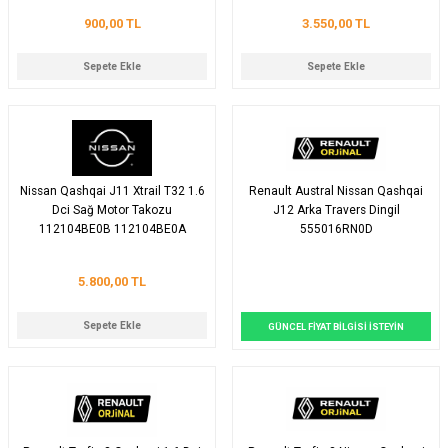
900,00 TL
3.550,00 TL
Sepete Ekle
Sepete Ekle
Nissan Qashqai J11 Xtrail T32 1.6
Renault Austral Nissan Qashqai
Dci Sağ Motor Takozu
J12 Arka Travers Dingil
112104BE0B 112104BE0A
555016RN0D
5.800,00 TL
Sepete Ekle
GÜNCEL FİYAT BİLGİSİ İSTEYİN