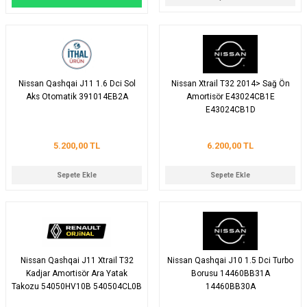
Nissan Qashqai J11 1.6 Dci Sol
Nissan Xtrail T32 2014> Sağ Ön
Aks Otomatik 391014EB2A
Amortisör E43024CB1E
E43024CB1D
5.200,00 TL
6.200,00 TL
Sepete Ekle
Sepete Ekle
Nissan Qashqai J11 Xtrail T32
Nissan Qashqai J10 1.5 Dci Turbo
Kadjar Amortisör Ara Yatak
Borusu 14460BB31A
Takozu 54050HV10B 540504CL0B
14460BB30A