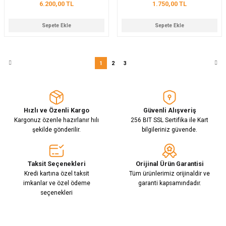
6.200,00 TL
1.750,00 TL
Sepete Ekle
Sepete Ekle
1
2
3
Hızlı ve Özenli Kargo
Güvenli Alışveriş
Kargonuz özenle hazırlanır hılı
256 BIT SSL Sertifika ile Kart
şekilde gönderilir.
bilgileriniz güvende.
Taksit Seçenekleri
Orijinal Ürün Garantisi
Kredi kartına özel taksit
Tüm ürünlerimiz orijinaldir ve
imkanlar ve özel ödeme
garanti kapsamındadır.
seçenekleri
E-Bülten Aboneliği