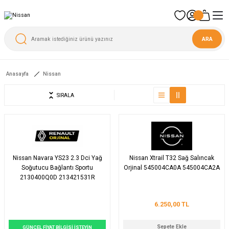
ARA
Anasayfa
Nissan
SIRALA
Nissan Navara YS23 2.3 Dci Yağ
Nissan Xtrail T32 Sağ Salıncak
Soğutucu Bağlantı Sportu
Orjinal 545004CA0A 545004CA2A
2130400Q0D 213421531R
6.250,00 TL
Sepete Ekle
GÜNCEL FİYAT BİLGİSİ İSTEYİN