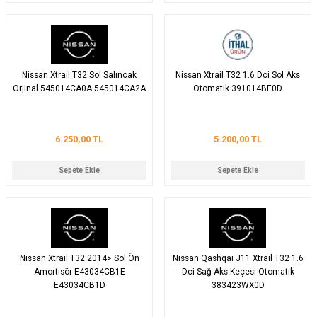
Nissan Xtrail T32 Sol Salıncak
Nissan Xtrail T32 1.6 Dci Sol Aks
Orjinal 545014CA0A 545014CA2A
Otomatik 391014BE0D
6.250,00 TL
5.200,00 TL
Sepete Ekle
Sepete Ekle
Nissan Xtrail T32 2014> Sol Ön
Nissan Qashqai J11 Xtrail T32 1.6
Amortisör E43034CB1E
Dci Sağ Aks Keçesi Otomatik
E43034CB1D
383423WX0D