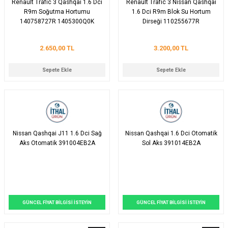
Renault Trafic 3 Qashqai 1.6 Dci
Renault Trafic 3 Nissan Qashqai
R9m Soğutma Hortumu
1.6 Dci R9m Blok Su Hortum
140758727R 1405300Q0K
Dirseği 110255677R
2.650,00 TL
3.200,00 TL
Sepete Ekle
Sepete Ekle
Nissan Qashqai J11 1.6 Dci Sağ
Nissan Qashqai 1.6 Dci Otomatik
Aks Otomatik 391004EB2A
Sol Aks 391014EB2A
GÜNCEL FİYAT BİLGİSİ İSTEYİN
GÜNCEL FİYAT BİLGİSİ İSTEYİN