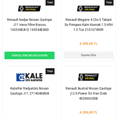
Yeni
Yeni
Renault Kadjar Nissan Qashqai
Renault Megane 4 Clio 5 Taliant
J11 Hava Filtre Borusu
Su Pompası Kalın Kasnak 1.3 H5H
165544EA1D 165544EA0D
1.0 Tce 210107490R
4.300,00 TL
Sepete Ekle
GÜNCEL FİYAT BİLGİSİ İSTEYİN
Yeni
Kalorifer Radyatörü Nissan
Renault Austral Nissan Qashqai
Qashqai J11 271404EM0A
j12 E-Power Ön Fren Diski
402066US0B
4.200,00 TL