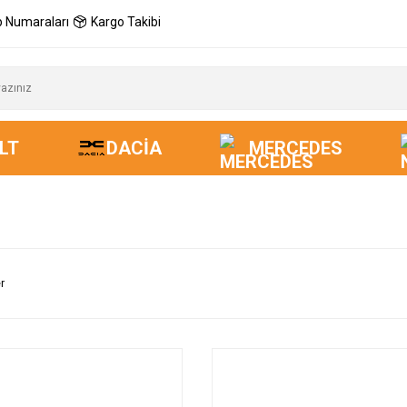
 Numaraları
Kargo Takibi
LT
DACIA
MERCEDES
r