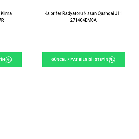
 Klima
Kalorifer Radyatörü Nissan Qashqai J11
7R
271404EM0A
YİN
GÜNCEL FİYAT BİLGİSİ İSTEYİN