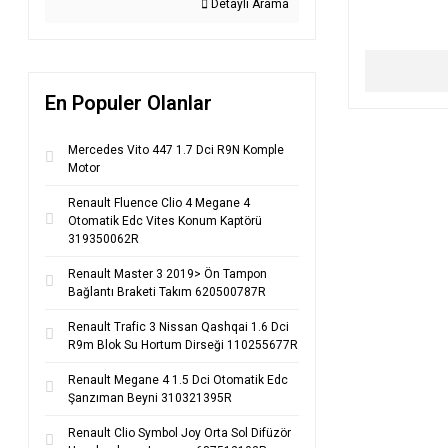
Detaylı Arama
En Populer Olanlar
Mercedes Vito 447 1.7 Dci R9N Komple
Motor
Renault Fluence Clio 4 Megane 4
Otomatik Edc Vites Konum Kaptörü
319350062R
Renault Master 3 2019> Ön Tampon
Bağlantı Braketi Takım 620500787R
Renault Trafic 3 Nissan Qashqai 1.6 Dci
R9m Blok Su Hortum Dirseği 110255677R
Renault Megane 4 1.5 Dci Otomatik Edc
Şanzıman Beyni 310321395R
Renault Clio Symbol Joy Orta Sol Difüzör