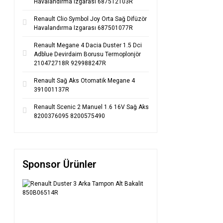
Havalandırma Izgarası 687512103R
Renault Clio Symbol Joy Orta Sağ Difüzör
Havalandırma Izgarası 687501077R
Renault Megane 4 Dacia Duster 1.5 Dci
Adblue Devirdaim Borusu Termoplonjör
210472718R 929988247R
Renault Sağ Aks Otomatik Megane 4
391001137R
Renault Scenic 2 Manuel 1.6 16V Sağ Aks
8200376095 8200575490
Sponsor Ürünler