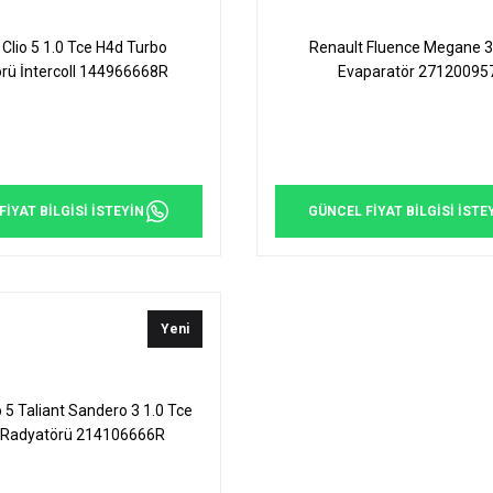
 Clio 5 1.0 Tce H4d Turbo
Renault Fluence Megane 3
rü İntercoll 144966668R
Evaparatör 27120095
İYAT BİLGİSİ İSTEYİN
GÜNCEL FİYAT BİLGİSİ İSTE
Yeni
o 5 Taliant Sandero 3 1.0 Tce
 Radyatörü 214106666R
214105FA0B