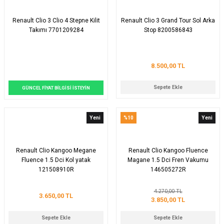
Renault Clio 3 Clio 4 Stepne Kilit
Renault Clio 3 Grand Tour Sol Arka
Takımı 7701209284
Stop 8200586843
8.500,00 TL
Sepete Ekle
GÜNCEL FİYAT BİLGİSİ İSTEYİN
Yeni
%10
Yeni
Renault Clio Kangoo Megane
Renault Clio Kangoo Fluence
Fluence 1.5 Dci Kol yatak
Magane 1.5 Dci Fren Vakumu
121508910R
146505272R
4.270,00 TL
3.650,00 TL
3.850,00 TL
Sepete Ekle
Sepete Ekle