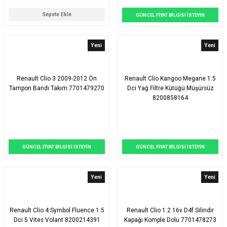
Sepete Ekle
GÜNCEL FİYAT BİLGİSİ İSTEYİN
Yeni
Yeni
Renault Clio 3 2009-2012 Ön
Renault Clio Kangoo Megane 1.5
Tampon Bandı Takım 7701479270
Dci Yağ Filtre Kütüğü Müşürsüz
8200858164
GÜNCEL FİYAT BİLGİSİ İSTEYİN
GÜNCEL FİYAT BİLGİSİ İSTEYİN
Yeni
Yeni
Renault Clio 4 Symbol Fluence 1.5
Renault Clio 1.2 16v D4f Silindir
Dci 5 Vites Volant 8200214391
Kapağı Komple Dolu 7701478273