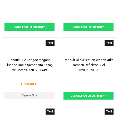
GÜNCEL FİYAT BİLGİSİ İSTEYİN
GÜNCEL FİYAT BİLGİSİ İSTEYİN
Yeni
Yeni
Renault Clio Kangoo Megane
Renault Clio 3 Station Wagon Arka
Fluence Dacia Şamandıra Kapağı
Tampon Reflektörü Sol
ve Contası 7701207449
8200587313
1.550,00 TL
Sepete Ekle
GÜNCEL FİYAT BİLGİSİ İSTEYİN
Yeni
Yeni