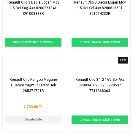
Renault Clio 3 Dacia Logan Mcv
Renault Clio 3 Dacia Logan Mcv
1.5 Dci Sağ Aks 8200261841
1.5 Dci Sol Aks 8200618501
391008333R
391014232R
GÜNCEL FİYAT BİLGİSİ İSTEYİN
GÜNCEL FİYAT BİLGİSİ İSTEYİN
Yeni
Renault Clio Kangoo Megane
Renault Clio 3 1.2 16V Sol Aks
Fluence Yağmur Kaptör Jeli
8200341698 8200228537
285374701R
7711368363
1.780,00 TL
Sepete Ekle
GÜNCEL FİYAT BİLGİSİ İSTEYİN