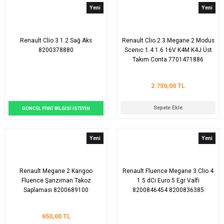
Yeni
Yeni
Renault Clio 3 1.2 Sağ Aks
Renault Clio 2 3 Megane 2 Modus
8200378880
Scenıc 1.4 1.6 16V K4M K4J Üst
Takım Conta 7701471886
2.750,00 TL
Sepete Ekle
GÜNCEL FİYAT BİLGİSİ İSTEYİN
Yeni
Yeni
Renault Megane 2 Kangoo
Renault Fluence Megane 3 Clio 4
Fluence Şanzıman Takoz
1.5 dCi Euro 5 Egr Valfi
Saplaması 8200689100
8200846454 8200836385
650,00 TL