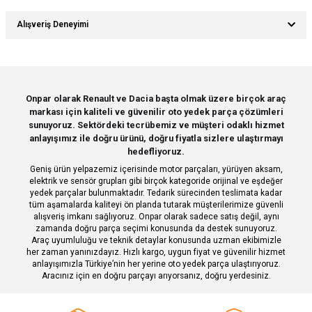
Soru Sor
Bu ürünün fiyat bilgisi, resim, ürün açıklamalarında ve diğer konularda
Alışveriş Deneyimi
yetersiz gördüğünüz noktaları öneri formunu kullanarak tarafımıza
iletebilirsiniz.
Görüş ve önerileriniz için teşekkür ederiz.
Sitemize ilk yorumu siz yapın!
Ürün resmi kalitesiz, bozuk veya görüntülenemiyor.
Onpar olarak Renault ve Dacia başta olmak üzere birçok araç
markası için kaliteli ve güvenilir oto yedek parça çözümleri
Ürün açıklamasında eksik bilgiler bulunuyor.
Deneyimini Paylaş
sunuyoruz. Sektördeki tecrübemiz ve müşteri odaklı hizmet
Ürün bilgilerinde hatalar bulunuyor.
anlayışımız ile doğru ürünü, doğru fiyatla sizlere ulaştırmayı
hedefliyoruz.
Ürün fiyatı diğer sitelerden daha pahalı.
Geniş ürün yelpazemiz içerisinde motor parçaları, yürüyen aksam,
Bu ürüne benzer farklı alternatifler olmalı.
elektrik ve sensör grupları gibi birçok kategoride orijinal ve eşdeğer
yedek parçalar bulunmaktadır. Tedarik sürecinden teslimata kadar
tüm aşamalarda kaliteyi ön planda tutarak müşterilerimize güvenli
alışveriş imkanı sağlıyoruz. Onpar olarak sadece satış değil, aynı
zamanda doğru parça seçimi konusunda da destek sunuyoruz.
Araç uyumluluğu ve teknik detaylar konusunda uzman ekibimizle
her zaman yanınızdayız. Hızlı kargo, uygun fiyat ve güvenilir hizmet
Gönder
anlayışımızla Türkiye’nin her yerine oto yedek parça ulaştırıyoruz.
Aracınız için en doğru parçayı arıyorsanız, doğru yerdesiniz.