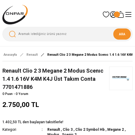
ARA
Anasayfa
Renault
Renault Clio 2 3 Megane 2 Modus Scenıc 1.4 1.6 16V K4M
Yeni
Renault Clio 2 3 Megane 2 Modus Scenıc
1.4 1.6 16V K4M K4J Üst Takım Conta
7701471886
0 Puan - 0 Yorum
2.750,00 TL
1.402,50 TL den başlayan taksitlerle!
Kategori
Renault
,
Clio 3
,
Clio 2 Symbol Hb
,
Megane 2
,
Modus
,
Scenic 2