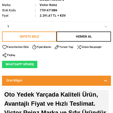
Marka
Victor Reinz
Stok Kodu
7701471886
Fiyat
2.291,67 TL + KDV
SEPETE EKLE
HEMEN AL
Fiyat Alarmı
Yorum Yap
Ürünü Karşılaştır
Paylaş
WHATSAPP SİPARİŞ
Ürün Bilgisi
Oto Yedek Yarçada Kaliteli Ürün,
Avantajlı Fiyat ve Hızlı Teslimat.
Victor Reinz Marka ve Sıfır Üründür.