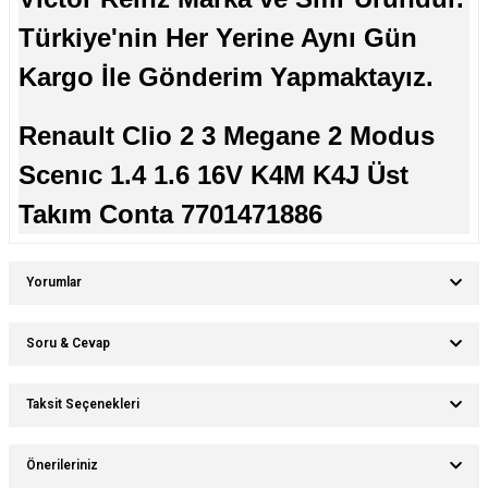
Türkiye'nin Her Yerine Aynı Gün
Kargo İle Gönderim Yapmaktayız.
Renault Clio 2 3 Megane 2 Modus
Scenıc 1.4 1.6 16V K4M K4J Üst
Takım Conta 7701471886
Yorumlar
Soru & Cevap
Bu ürüne ilk yorumu siz yapın!
Taksit Seçenekleri
Ürün hakkında henüz soru sorulmamış.
Yorum Yaz
Önerileriniz