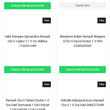
Sepete Ekle
GÜNCEL FİYAT BİLGİSİ İSTEYİN
Yeni
Yeni
Yakıt Pompası Şamandıra Renault
Ateşleme Bobini Renault Megane
Clio 5 Captur 2 1.5 Dci Adblue
4 Clio 5 Dacia Duster 1.3 H5H
172025139R
224332935R
GÜNCEL FİYAT BİLGİSİ İSTEYİN
GÜNCEL FİYAT BİLGİSİ İSTEYİN
Yeni
Yeni
Renault Clio 5 Taliant Duster 1.0
Hidrolik Debriyaj Borusu Renault
Tce H4d Termostat 110610362R
Clio 5 1.0 Tce H4d 308527769R
110616875R 110616700R