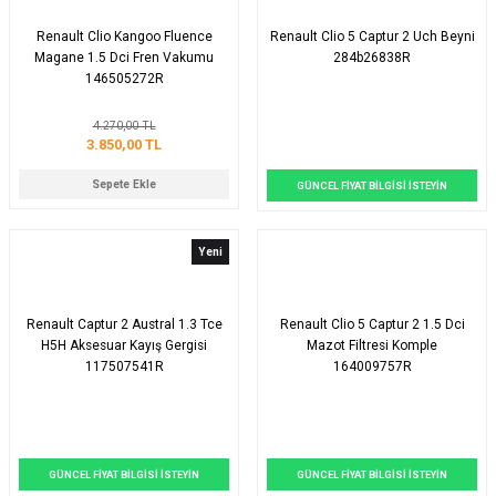
Renault Clio Kangoo Fluence
Renault Clio 5 Captur 2 Uch Beyni
Magane 1.5 Dci Fren Vakumu
284b26838R
146505272R
4.270,00 TL
3.850,00 TL
Sepete Ekle
GÜNCEL FİYAT BİLGİSİ İSTEYİN
Yeni
Renault Captur 2 Austral 1.3 Tce
Renault Clio 5 Captur 2 1.5 Dci
H5H Aksesuar Kayış Gergisi
Mazot Filtresi Komple
117507541R
164009757R
GÜNCEL FİYAT BİLGİSİ İSTEYİN
GÜNCEL FİYAT BİLGİSİ İSTEYİN