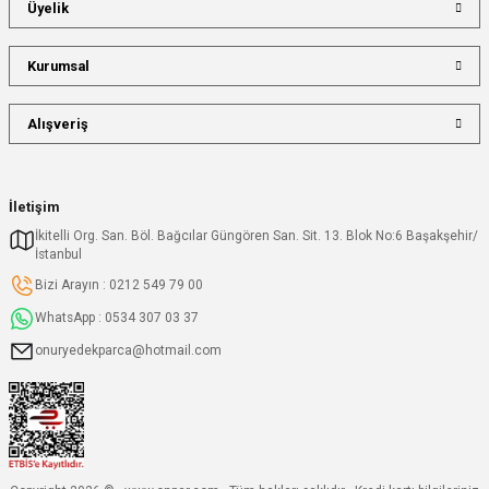
Üyelik
Kurumsal
Alışveriş
İletişim
İkitelli Org. San. Böl. Bağcılar Güngören San. Sit. 13. Blok No:6 Başakşehir/
İstanbul
Bizi Arayın : 0212 549 79 00
WhatsApp : 0534 307 03 37
onuryedekparca@hotmail.com