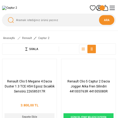
ARA
Anasayfa
Renault
Captur 2
SIRALA
Renault Clio 5 Megane 4 Dacia
Renault Clio 5 Captur 2 Dacia
Duster 1.3 TCE H5H Egsoz Sıcaklık
Jogger Arka Fren Silindiri
Sensörü 226585317R
441003763R 441005080R
BWF1002
3.800,00 TL
Sepete Ekle
GÜNCEL FİYAT BİLGİSİ İSTEYİN