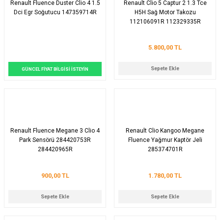
Renault Fluence Duster Clio 4 1.5
Renault Clio 5 Captur 2 1.3 Tce
Dci Egr Soğutucu 147359714R
H5H Sağ Motor Takozu
112106091R 112329335R
5.800,00 TL
Sepete Ekle
GÜNCEL FİYAT BİLGİSİ İSTEYİN
Renault Fluence Megane 3 Clio 4
Renault Clio Kangoo Megane
Park Sensörü 284420753R
Fluence Yağmur Kaptör Jeli
284420965R
285374701R
900,00 TL
1.780,00 TL
Sepete Ekle
Sepete Ekle