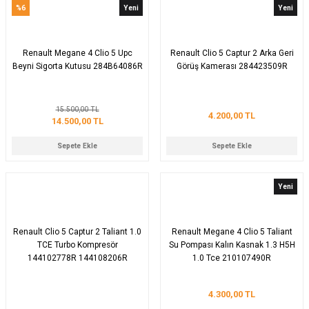
%6
Yeni
Yeni
Renault Megane 4 Clio 5 Upc
Renault Clio 5 Captur 2 Arka Geri
Beyni Sigorta Kutusu 284B64086R
Görüş Kamerası 284423509R
15.500,00 TL
4.200,00 TL
14.500,00 TL
Sepete Ekle
Sepete Ekle
Yeni
Renault Clio 5 Captur 2 Taliant 1.0
Renault Megane 4 Clio 5 Taliant
TCE Turbo Kompresör
Su Pompası Kalın Kasnak 1.3 H5H
144102778R 144108206R
1.0 Tce 210107490R
4.300,00 TL