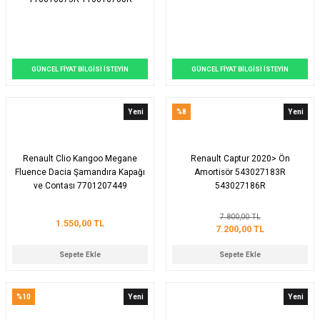
GÜNCEL FİYAT BİLGİSİ İSTEYİN
GÜNCEL FİYAT BİLGİSİ İSTEYİN
Yeni
%8
Yeni
Renault Clio Kangoo Megane
Renault Captur 2020> Ön
Fluence Dacia Şamandıra Kapağı
Amortisör 543027183R
ve Contası 7701207449
543027186R
7.800,00 TL
1.550,00 TL
7.200,00 TL
Sepete Ekle
Sepete Ekle
%10
Yeni
Yeni