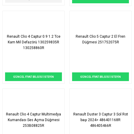
Renault Clio 4 Captur 0.9 1.2 Tce
Renault Clio 5 Captur 2 El Fren
Kam Mil Defazörü 130259835R
Düğmesi 251752075R
130258860R
GÜNCEL FİYAT BİLGİSİ İSTEYİN
GÜNCEL FİYAT BİLGİSİ İSTEYİN
Renault Clio 4 Captur Multimedya
Renault Duster 3 Captur 3 Sol Rot
Kumandası Ses Açma Düğmesi
başı 2024> 486401168R
253B08825R
486405466R