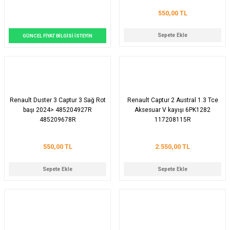
550,00 TL
Sepete Ekle
GÜNCEL FİYAT BİLGİSİ İSTEYİN
Renault Duster 3 Captur 3 Sağ Rot
Renault Captur 2 Austral 1.3 Tce
başı 2024> 485204927R
Aksesuar V kayışı 6PK1282
485209678R
117208115R
550,00 TL
2.550,00 TL
Sepete Ekle
Sepete Ekle