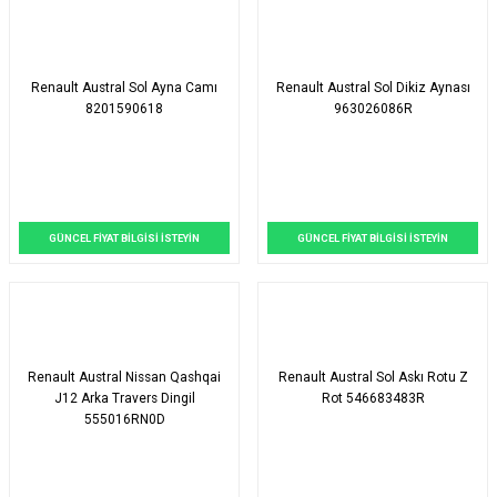
Renault Austral Sol Ayna Camı
Renault Austral Sol Dikiz Aynası
8201590618
963026086R
GÜNCEL FİYAT BİLGİSİ İSTEYİN
GÜNCEL FİYAT BİLGİSİ İSTEYİN
Renault Austral Nissan Qashqai
Renault Austral Sol Askı Rotu Z
J12 Arka Travers Dingil
Rot 546683483R
555016RN0D