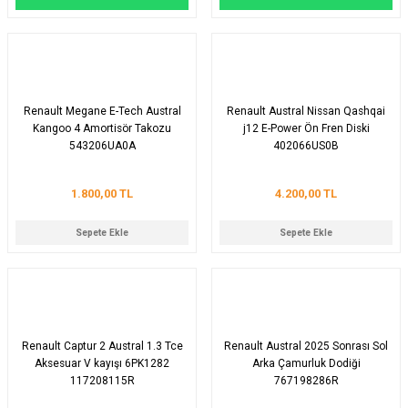
Renault Megane E-Tech Austral
Renault Austral Nissan Qashqai
Kangoo 4 Amortisör Takozu
j12 E-Power Ön Fren Diski
543206UA0A
402066US0B
1.800,00 TL
4.200,00 TL
Sepete Ekle
Sepete Ekle
Renault Captur 2 Austral 1.3 Tce
Renault Austral 2025 Sonrası Sol
Aksesuar V kayışı 6PK1282
Arka Çamurluk Dodiği
117208115R
767198286R