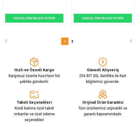
GÜNCEL FİYAT BİLGİSİ İSTEYİN
GÜNCEL FİYAT BİLGİSİ İSTEYİN
1
2
Hızlı ve Özenli Kargo
Güvenli Alışveriş
Kargonuz özenle hazırlanır hılı
256 BIT SSL Sertifika ile Kart
şekilde gönderilir.
bilgileriniz güvende.
Taksit Seçenekleri
Orijinal Ürün Garantisi
Kredi kartına özel taksit
Tüm ürünlerimiz orijinaldir ve
imkanlar ve özel ödeme
garanti kapsamındadır.
seçenekleri