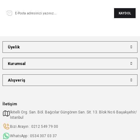
E-Bülten Aboneliği
KAYDOL
Üyelik
Kurumsal
Alışveriş
İletişim
İkitelli Org. San. Böl. Bağcılar Güngören San. Sit. 13. Blok No:6 Başakşehir/
İstanbul
Bizi Arayın : 0212 549 79 00
WhatsApp : 0534 307 03 37