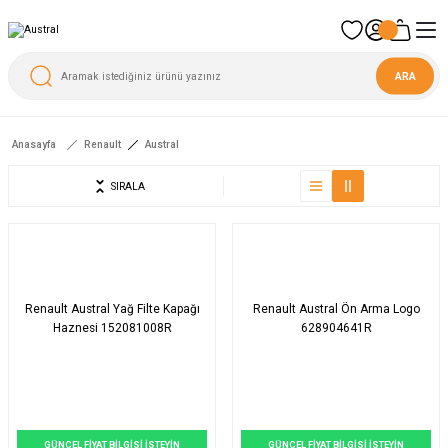
ARA
Anasayfa
Renault
Austral
SIRALA
Renault Austral Yağ Filte Kapağı
Renault Austral Ön Arma Logo
Haznesi 152081008R
628904641R
GÜNCEL FİYAT BİLGİSİ İSTEYİN
GÜNCEL FİYAT BİLGİSİ İSTEYİN