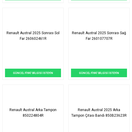
Renault Austral 2025 Sonrası Sol
Renault Austral 2025 Sonrası Sağ
Far 260602461R
Far 260107707R
GÜNCEL FİYAT BİLGİSİ İSTEYİN
GÜNCEL FİYAT BİLGİSİ İSTEYİN
Renault Austral Arka Tampon
Renault Austral 2025 Arka
850224804R
Tampon Çıtası Bandı 850B23623R