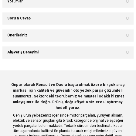
Yorumlar
Soru & Cevap
Bu ürüne ilk yorumu siz yapın!
Önerileriniz
Ürün hakkında henüz soru sorulmamış.
Yorum Yaz
Bu ürünün fiyat bilgisi, resim, ürün açıklamalarında ve diğer konularda
Alışveriş Deneyimi
yetersiz gördüğünüz noktaları öneri formunu kullanarak tarafımıza
Soru Sor
iletebilirsiniz.
Görüş ve önerileriniz için teşekkür ederiz.
Sitemize ilk yorumu siz yapın!
Ürün resmi kalitesiz, bozuk veya görüntülenemiyor.
Onpar olarak Renault ve Dacia başta olmak üzere birçok araç
markası için kaliteli ve güvenilir oto yedek parça çözümleri
Ürün açıklamasında eksik bilgiler bulunuyor.
Deneyimini Paylaş
sunuyoruz. Sektördeki tecrübemiz ve müşteri odaklı hizmet
Ürün bilgilerinde hatalar bulunuyor.
anlayışımız ile doğru ürünü, doğru fiyatla sizlere ulaştırmayı
hedefliyoruz.
Ürün fiyatı diğer sitelerden daha pahalı.
Geniş ürün yelpazemiz içerisinde motor parçaları, yürüyen aksam,
Bu ürüne benzer farklı alternatifler olmalı.
elektrik ve sensör grupları gibi birçok kategoride orijinal ve eşdeğer
yedek parçalar bulunmaktadır. Tedarik sürecinden teslimata kadar
tüm aşamalarda kaliteyi ön planda tutarak müşterilerimize güvenli
alışveriş imkanı sağlıyoruz. Onpar olarak sadece satış değil, aynı