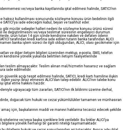
ödenmemesi ve/veya banka kayıtlarında iptal edilmesi halinde, SATICI’nın
erce haksız kullanılması sonucunda sözleşme konusu ürün bedelinin ilgili
e SATICI’ya iade edeceğini kabul, beyan ve taahhüt eder.
ması gibi mücbir sebepler halleri nedeni ile sözleşme konusu ürünü süresi
i ile değiştirilmesini ve/veya teslimat süresinin engelleyici durumun
elerde, ürün tutarı 14 gün içinde kendisine nakden ve defaten ödenir.
, SATICI tarafından kredi kartına iade edilen tutarın banka tarafından ALICI
mamen banka işlem süreci ile ilgili olduğundan, ALICI, olası gecikmeler için
tları ve diğer iletişim bilgileri üzerinden mektup, e-posta, SMS, telefon
 kendisine yönelik yukarıda belirtilen iletişim faaliyetlerinde
inden teslim almayacaktır. Teslim alınan mal/hizmetin hasarsız ve sağlam
ra iade edilmelidir.
in güvenlik açığı tespit edilmesi halinde, SATICI, kredi kartı hamiline ilişkin
 ilişkin yazıyı ibraz etmesini ALICI’dan talep edebilir. ALICI’nın talebe konu
i iptal etme hakkını haizdir.
edeniyle uğrayacağı tüm zararları, SATICI’nın ilk bildirimi üzerine derhal,
si takdirde, doğacak tüm hukuki ve cezai yükümlülükler tamamen ve münhasıran
ı bir amaç için, başkalarının maddi ve manevi haklarına tecavüz edecek şekilde
telerine ve/veya başka içeriklere link verilebilir. Bu linkler ALICI’ya
ilgilere yönelik herhangi bir garanti niteliği taşımamaktadır.
u ihlallerin hukuki ve cezai sonuçlarından ari tutacaktır. Ayrıca; işbu ihlal