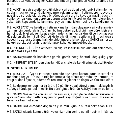
beraber, söz konusu bilgiler ALICI cihazından girildiğinden ALICI tarafında kor
aittir.
8.2. ALICI'nın sair suretle verdiği kişisel veri ve ticari elektronik iletişimleri
sağlanması ve her türlü bilgilendirme, reklam-tanıtım, iletişim, promosyon, satı
nezdinde süresiz olarak veya öngörecekleri süre ile kayda alınabilir, basılı/manyet
veriler ayrıca kanunen gereken durumlarda ilgili Merci ve Mahkemelere iletile
yukarıdaki kapsamda kullanımına, paylaşımına, işlenmesine ve kendisine ticari
8.3. ALICI SATICI'ya belirtilen iletişim kanallarından ulaşarak veri kullanımı
zaman için durdurabilir. ALICI'nın bu husustaki açık bildirimine göre, kişise
haricindeki bilgileri, veri kayıt sisteminden silinir ya da kimliği belli olmayaca
düzeltilen bilgilerin ilgili üçüncü kişilere bildirilmesi, verilerin silinmesi v
sebebi ile zarara uğrama halinde giderilmesi gibi konularda SATICI'ya her zama
hukuki gerekçesi tarafına açıklanarak kabul edilmeyebilecektir.
8.4. INTERNET SİTESİ'ne ait her türlü bilgi ve içerik ile bunların düzenlenm
hakları SATICI'ya aittir.
8.5. SATICI yukarıdaki konularda gerekli görebileceği her türlü değişikliği ya
8.6. INTERNET SİTESİ'nden ulaşılan diğer sitelerde kendilerine ait gizlilik-güven
9. GENEL HÜKÜMLER
9.1. ALICI, SATICI’ya ait internet sitesinde sözleşme konusu ürünün temel niteli
taahhüt eder. ALICI’nın; Ön Bilgilendirmeyi elektronik ortamda teyit etmesi, m
vergiler dâhil fiyatını, ödeme ve teslimat bilgilerini de doğru ve eksiksiz ola
9.2. Sözleşme konusu her bir ürün, 30 günlük yasal süreyi aşmamak kaydı ile AL
ve/veya kuruluşa teslim edilir. Bu süre içinde ürünün ALICI’ya teslim edile
9.3. SATICI, Sözleşme konusu ürünü eksiksiz, siparişte belirtilen niteliklere u
göre sağlam, standartlara uygun bir şekilde işi doğruluk ve dürüstlük esasları
beyan ve taahhüt eder.
9.4. SATICI, sözleşmeden doğan ifa yükümlülüğünün süresi dolmadan ALICI’yı bil
9.5. SATICI, sipariş konusu ürün veya hizmetin yerine getirilmesinin imkâns