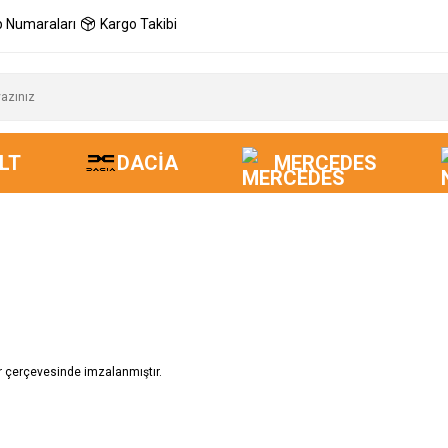
 Numaraları
Kargo Takibi
LT
DACIA
MERCEDES
ar çerçevesinde imzalanmıştır.