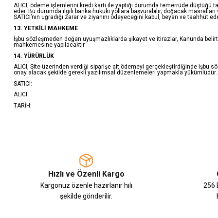
ALICI, ödeme işlemlerini kredi kartı ile yaptığı durumda temerrüde düştüğü t
eder. Bu durumda ilgili banka hukuki yollara başvurabilir; doğacak masrafları
SATICI’nın uğradığı zarar ve ziyanını ödeyeceğini kabul, beyan ve taahhüt ed
13. YETKİLİ MAHKEME
İşbu sözleşmeden doğan uyuşmazlıklarda şikayet ve itirazlar, Kanunda belirtil
mahkemesine yapılacaktır
14. YÜRÜRLÜK
ALICI, Site üzerinden verdiği siparişe ait ödemeyi gerçekleştirdiğinde işbu s
onay alacak şekilde gerekli yazılımsal düzenlemeleri yapmakla yükümlüdür.
SATICI:
ALICI:
TARİH:
Hızlı ve Özenli Kargo
Kargonuz özenle hazırlanır hılı
256 B
şekilde gönderilir.