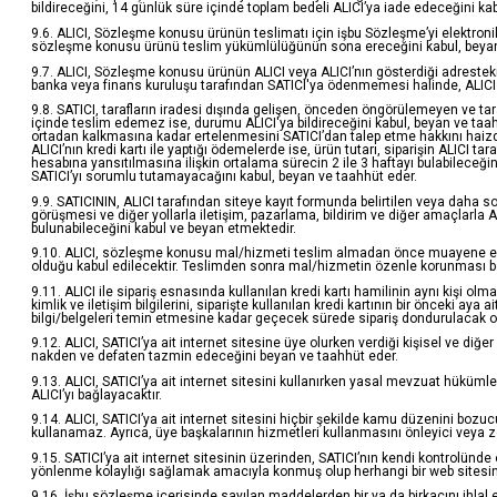
bildireceğini, 14 günlük süre içinde toplam bedeli ALICI’ya iade edeceğini ka
9.6. ALICI, Sözleşme konusu ürünün teslimatı için işbu Sözleşme’yi elektron
sözleşme konusu ürünü teslim yükümlülüğünün sona ereceğini kabul, beyan
9.7. ALICI, Sözleşme konusu ürünün ALICI veya ALICI’nın gösterdiği adresteki
banka veya finans kuruluşu tarafından SATICI'ya ödenmemesi halinde, ALICI S
9.8. SATICI, tarafların iradesi dışında gelişen, önceden öngörülemeyen ve tar
içinde teslim edemez ise, durumu ALICI'ya bildireceğini kabul, beyan ve taah
ortadan kalkmasına kadar ertelenmesini SATICI’dan talep etme hakkını haizdir.
ALICI’nın kredi kartı ile yaptığı ödemelerde ise, ürün tutarı, siparişin ALICI t
hesabına yansıtılmasına ilişkin ortalama sürecin 2 ile 3 haftayı bulabileceği
SATICI’yı sorumlu tutamayacağını kabul, beyan ve taahhüt eder.
9.9. SATICININ, ALICI tarafından siteye kayıt formunda belirtilen veya daha so
görüşmesi ve diğer yollarla iletişim, pazarlama, bildirim ve diğer amaçlarla A
bulunabileceğini kabul ve beyan etmektedir.
9.10. ALICI, sözleşme konusu mal/hizmeti teslim almadan önce muayene edecek
olduğu kabul edilecektir. Teslimden sonra mal/hizmetin özenle korunması borc
9.11. ALICI ile sipariş esnasında kullanılan kredi kartı hamilinin aynı kişi olm
kimlik ve iletişim bilgilerini, siparişte kullanılan kredi kartının bir önceki ay
bilgi/belgeleri temin etmesine kadar geçecek sürede sipariş dondurulacak olu
9.12. ALICI, SATICI’ya ait internet sitesine üye olurken verdiği kişisel ve diğe
nakden ve defaten tazmin edeceğini beyan ve taahhüt eder.
9.13. ALICI, SATICI’ya ait internet sitesini kullanırken yasal mevzuat hükü
ALICI’yı bağlayacaktır.
9.14. ALICI, SATICI’ya ait internet sitesini hiçbir şekilde kamu düzenini bozu
kullanamaz. Ayrıca, üye başkalarının hizmetleri kullanmasını önleyici veya zor
9.15. SATICI’ya ait internet sitesinin üzerinden, SATICI’nın kendi kontrolünde 
yönlenme kolaylığı sağlamak amacıyla konmuş olup herhangi bir web sitesini ve
9.16. İşbu sözleşme içerisinde sayılan maddelerden bir ya da birkaçını ihlal e