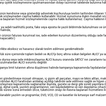
e karşı üyelik sözleşmesine uyulmamasından dolayı tazminat talebinde bulunma hakk
ün kendisine veya gösterdiği adresteki kişi/kuruluşa teslim tarihinden itibaren 14 
k sözleşmeden cayma hakkını kullanabilir. Hizmet sunumuna ilişkin mesafeli sözl
na başlanan hizmet sözleşmelerinde cayma hakkı kullanılamaz. Cayma hakkının kul
I' ya iadeli taahhütlü posta, faks veya eposta ile yazılı bildirimde bulunulması
 halinde,
enen ürünün faturası kurumsal ise, iade ederken kurumun düzenlemiş olduğu iade fat
mayacaktır.)
birlikte eksiksiz ve hasarsız olarak teslim edilmesi gerekmektedir.
ük süre içerisinde toplam bedeli ve ALICI’yı borç altına sokan belgeleri ALICI’ ya
a olursa veya iade imkânsızlaşırsa ALICI kusuru oranında SATICI’ nın zararlarını
ozulmalardan ALICI sorumlu değildir.
nya limit tutarının altına düşülmesi halinde kampanya kapsamında faydalanılan ind
geri gönderilmeye müsait olmayan, iç giyim alt parçaları, mayo ve bikini altları, m
ardından ALICI tarafından ambalajı açıldığı takdirde iade edilmesi sağlık ve hijye
leşmesi kapsamında sağlananlar dışında, gazete ve dergi gibi süreli yayınlara ili
ap, dijital içerik, yazılım programlarının, veri kaydedebilme ve veri depolama cihaz
ı süresi sona ermeden önce, tüketicinin onayı ile ifasına başlanan hizmetlere il
alanabilir yazılım ve programlar, DVD, VCD, CD ve kasetler ile kırtasiye sarf malzeme