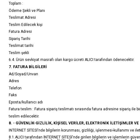
Toplam :
Ödeme Şekli ve Planı
Teslimat Adresi
Teslim Edilecek kişi
Fatura Adresi
Sipariş Tarihi
Teslimat tarihi
Teslim şekli
6.4. Ürün sevkiyat masrafı olan kargo ücreti ALICI tarafından ödenecektir.
7. FATURA BİLGİLERİ
Ad/Soyad/Unvan
Adres
Telefon
Faks
Eposta/kullanıcı adı
Fatura teslim : Fatura sipariş teslimatı sırasında fatura adresine sipariş ile bir
teslim edilecektir.
8. - GÜVENLİK-GİZLİLİK, KİŞİSEL VERİLER, ELEKTRONİK İLETİŞİMLER VE
INTERNET SİTESİ'nde bilgilerin korunması, gizliliği, işlenmesi-kullanımı ve iletiş
8.1.ALICI tarafından İNTERNET SİTESİ'nde girilen bilgilerin ve işlemlerin güv