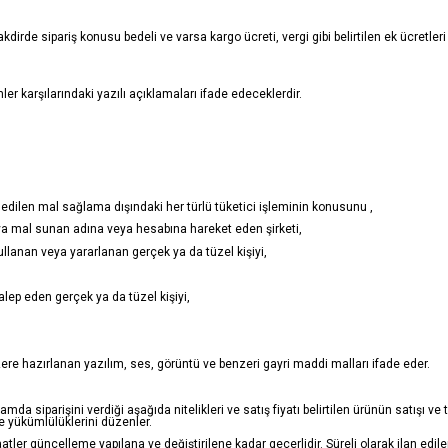
dirde sipariş konusu bedeli ve varsa kargo ücreti, vergi gibi belirtilen ek ücretler
karşılarındaki yazılı açıklamaları ifade edeceklerdir.
edilen mal sağlama dışındaki her türlü tüketici işleminin konusunu ,
ya mal sunan adına veya hesabına hareket eden şirketi,
llanan veya yararlanan gerçek ya da tüzel kişiyi,
alep eden gerçek ya da tüzel kişiyi,
ere hazırlanan yazılım, ses, görüntü ve benzeri gayri maddi malları ifade eder.
amda siparişini verdiği aşağıda nitelikleri ve satış fiyatı belirtilen ürünün satışı v
e yükümlülüklerini düzenler.
 vaatler güncelleme yapılana ve değiştirilene kadar geçerlidir. Süreli olarak ilan edil