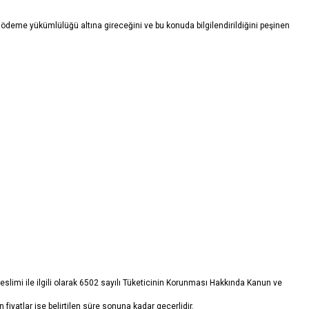
i ödeme yükümlülüğü altına gireceğini ve bu konuda bilgilendirildiğini peşinen
e teslimi ile ilgili olarak 6502 sayılı Tüketicinin Korunması Hakkında Kanun ve
en fiyatlar ise belirtilen süre sonuna kadar geçerlidir.