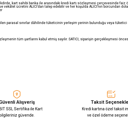
akdirde, kart sahibi banka ile arasındaki kredi kartı sözleşmesi çerçevesinde fai
 ve vekâlet ücretini ALICI’dan talep edebilir ve her koşulda ALICI’nın borcundan d
er
en parasal sınırlar dâhilinde tüketicinin yerleşim yerinin bulunduğu veya tüketici 
özleşmenin tüm şartlarını kabul etmiş sayılır. SATICI, siparişin gerçekleşmesi önc
Güvenli Alışveriş
Taksit Seçenekle
IT SSL Sertifika ile Kart
Kredi kartına özel taksit 
bilgileriniz güvende.
ve özel ödeme seçenek