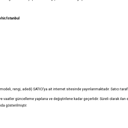
ehir/İstanbul
a/modeli, rengi, adedi) SATICI’ya ait internet sitesinde yayınlanmaktadır. Satıcı t
ar ve vaatler güncelleme yapılana ve değiştirilene kadar geçerlidir. Süreli olarak ilan 
da gösterilmiştir.