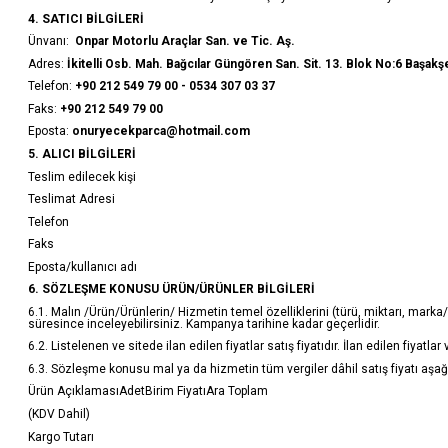
4. SATICI BİLGİLERİ
Ünvanı:
Onpar Motorlu Araçlar San. ve Tic. Aş.
Adres:
İkitelli Osb. Mah. Bağcılar Güngören San. Sit. 13. Blok No:6 Başakş
Telefon:
+90 212 549 79 00 - 0534 307 03 37
Faks:
+90 212 549 79 00
Eposta:
onuryecekparca@hotmail.com
5. ALICI BİLGİLERİ
Teslim edilecek kişi
Teslimat Adresi
Telefon
Faks
Eposta/kullanıcı adı
6. SÖZLEŞME KONUSU ÜRÜN/ÜRÜNLER BİLGİLERİ
6.1. Malın /Ürün/Ürünlerin/ Hizmetin temel özelliklerini (türü, miktarı, mark
süresince inceleyebilirsiniz. Kampanya tarihine kadar geçerlidir.
6.2. Listelenen ve sitede ilan edilen fiyatlar satış fiyatıdır. İlan edilen fiyatl
6.3. Sözleşme konusu mal ya da hizmetin tüm vergiler dâhil satış fiyatı aşağı
Ürün AçıklamasıAdetBirim FiyatıAra Toplam
(KDV Dahil)
Kargo Tutarı