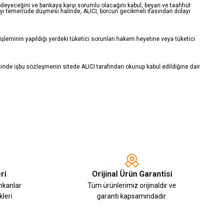
z ödeyeceğini ve bankaya karşı sorumlu olacağını kabul, beyan ve taahhüt
olayı temerrüde düşmesi halinde, ALICI, borcun gecikmeli ifasından dolayı
işleminin yapıldığı yerdeki tüketici sorunları hakem heyetine veya tüketici
esinde işbu sözleşmenin sitede ALICI tarafından okunup kabul edildiğine dair
ri
Orijinal Ürün Garantisi
imkanlar
Tüm ürünlerimiz orijinaldir ve
leri
garanti kapsamındadır.