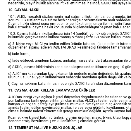
nedeniyle, olayın hukuk alanına intikal ettirilmesi halinde, SATICI’nın üyey
10. CAYMA HAKKI
10.1. ALICI; mesafeli sözleşmenin mal satışına ilişkin olması durumunda, ürün
sorumluluk üstlenmeksizin ve hiçbir gerekçe göstermeksizin malı reddedere
Cayma hakkı süresi sona ermeden önce, tüketicinin onayı ile hizmetin ifası
kabul etmekle, cayma hakkı konusunda bilgilendirildiğini peşinen kabul eder.
10.2. Cayma hakkının kullanılması için 14 (ondört) günlük süre içinde SATIC
hükümleri çerçevesinde kullanılmamış olması şarttır. Bu hakkın kullanılması
a) 3. kişiye veya ALICI’ ya teslim edilen ürünün faturası, (İade edilmek ist
düzenlenen sipariş iadeleri İADE FATURASI kesilmediği takdirde tamamlana
b) İade formu,
c) İade edilecek ürünlerin kutusu, ambalajı, varsa standart aksesuarları ile 
d) SATICI, cayma bildiriminin kendisine ulaşmasından itibaren en geç 10 günl
e) ALICI’ nın kusurundan kaynaklanan bir nedenle malın değerinde bir azalm
ürünün usulüne uygun kullanılması sebebiyle meydana gelen değişiklik ve b
f) Cayma hakkının kullanılması nedeniyle SATICI tarafından düzenlenen kampa
11. CAYMA HAKKI KULLANILAMAYACAK ÜRÜNLER
ALICI’nın isteği veya açıkça kişisel ihtiyaçları doğrultusunda hazırlanan ve 
son kullanma tarihi geçme ihtimali olan mallar, ALICI’ya teslim edilmesinin 
karışan ve doğası gereği ayrıştırılması mümkün olmayan ürünler, Abonelik söz
anında teslim edilen gayrimaddi mallar, ile ses veya görüntü kayıtlarının, kit
olması halinde iadesi Yönetmelik gereği mümkün değildir. Ayrıca Cayma hakk
Kozmetik ve kişisel bakım ürünleri, iç giyim ürünleri, mayo, bikini, kitap, kopy
denenmemiş, bozulmamış ve kullanılmamış olmaları gerekir.
12. TEMERRÜT HALİ VE HUKUKİ SONUÇLARI