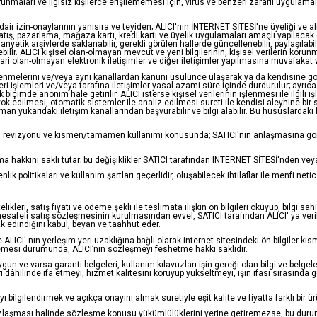
unmaları ve ilgisiz kişilerce erişilememesi için, virüs ve benzeri zararlı uygulamala
ne dair izin-onaylarının yanısıra ve teyiden; ALICI'nın İNTERNET SİTESİ'ne üyeliği ve a
ş, pazarlama, mağaza kartı, kredi kartı ve üyelik uygulamaları amaçlı yapılacak elekt
ik arşivlerde saklanabilir, gerekli görülen hallerde güncellenebilir, paylaşılabilir, akt
bilir. ALICI kişisel olan-olmayan mevcut ve yeni bilgilerinin, kişisel verilerin ko
 olan-olmayan elektronik iletişimler ve diğer iletişimler yapılmasına muvafakat ve
-işlenmelerini ve/veya aynı kanallardan kanuni usulünce ulaşarak ya da kendisine gönd
l veri işlemleri ve/veya tarafına iletişimler yasal azami süre içinde durdurulur; 
k biçimde anonim hale getirilir. ALICI isterse kişisel verilerinin işlenmesi ile ilgili i
eya yok edilmesi, otomatik sistemler ile analiz edilmesi sureti ile kendisi aleyhine b
n yukarıdaki iletişim kanallarından başvurabilir ve bilgi alabilir. Bu hususlardaki
esi, revizyonu ve kısmen/tamamen kullanımı konusunda; SATICI'nın anlaşmasına göre 
pma hakkını saklı tutar; bu değişiklikler SATICI tarafından INTERNET SİTESİ'nden ve
lik politikaları ve kullanım şartları geçerlidir, oluşabilecek ihtilaflar ile menfi net
kleri, satış fiyatı ve ödeme şekli ile teslimata ilişkin ön bilgileri okuyup, bilgi sa
esafeli satış sözleşmesinin kurulmasından evvel, SATICI tarafından ALICI' ya verilm
rak edindiğini kabul, beyan ve taahhüt eder.
ICI' nın yerleşim yeri uzaklığına bağlı olarak internet sitesindeki ön bilgiler kısm
memesi durumunda, ALICI’nın sözleşmeyi feshetme hakkı saklıdır.
ygun ve varsa garanti belgeleri, kullanım kılavuzları işin gereği olan bilgi ve belgel
 dâhilinde ifa etmeyi, hizmet kalitesini koruyup yükseltmeyi, işin ifası sırasında g
gilendirmek ve açıkça onayını almak suretiyle eşit kalite ve fiyatta farklı bir ürü
ızlaşması halinde sözleşme konusu yükümlülüklerini yerine getiremezse, bu durumu, 