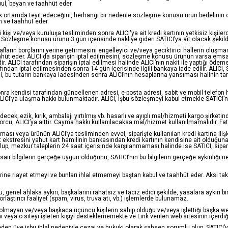
bul, beyan ve taahhüt eder.
ik ortamda teyit edeceğini, herhangi bir nedenle sözleşme konusu ürün bedelinin 
 ve taahhüt eder.
 kişi ve/veya kuruluşa tesliminden sonra ALICI'ya ait kredi kartının yetkisiz kişil
özleşme konusu ürünü 3 gün içerisinde nakliye gideri SATICI’ya ait olacak şekild
afların borçlarını yerine getirmesini engelleyici ve/veya geciktirici hallerin oluş
hüt eder. ALICI da siparişin iptal edilmesini, sözleşme konusu ürünün varsa emsal
 ALICI tarafından siparişin iptal edilmesi halinde ALICI’nın nakit ile yaptığı ödem
arafından iptal edilmesinden sonra 14 gün içerisinde ilgili bankaya iade edilir. ALICI
ni, bu tutarın bankaya iadesinden sonra ALICI’nın hesaplarına yansıması halinin ta
nra kendisi tarafından güncellenen adresi, e-posta adresi, sabit ve mobil telefon ha
LICI’ya ulaşma hakkı bulunmaktadır. ALICI, işbu sözleşmeyi kabul etmekle SATICI’nın
; ezik, kırık, ambalajı yırtılmış vb. hasarlı ve ayıplı mal/hizmeti kargo şirket
u, ALICI’ya aittir. Cayma hakkı kullanılacaksa mal/hizmet kullanılmamalıdır. Fatu
aması veya ürünün ALICI’ya tesliminden evvel, siparişte kullanılan kredi kartına ilişk
a ait ekstresini yahut kart hamilinin bankasından kredi kartının kendisine ait olduğuna
p, mezkur taleplerin 24 saat içerisinde karşılanmaması halinde ise SATICI, sipariş
r sair bilgilerin gerçeğe uygun olduğunu, SATICI’nın bu bilgilerin gerçeğe aykırılığı n
mlerine riayet etmeyi ve bunları ihlal etmemeyi baştan kabul ve taahhüt eder. Ak
cu, genel ahlaka aykırı, başkalarını rahatsız ve taciz edici şekilde, yasalara aykır
laştırıcı faaliyet (spam, virus, truva atı, vb.) işlemlerde bulunamaz.
olmayan ve/veya başkaca üçüncü kişilerin sahip olduğu ve/veya işlettiği başka web si
ya o siteyi işleten kişiyi desteklememekte ve Link verilen web sitesinin içerdiği b
den üye işbu ihlal nedeniyle cezai ve hukuki olarak şahsen sorumlu olup, SATICI’yı b