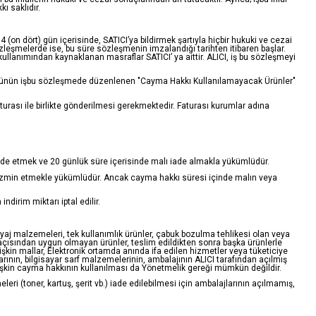
ı saklıdır.
(on dört) gün içerisinde, SATICI’ya bildirmek şartıyla hiçbir hukuki ve cezai
eşmelerde ise, bu süre sözleşmenin imzalandığı tarihten itibaren başlar.
lanımından kaynaklanan masraflar SATICI’ ya aittir. ALICI, iş bu sözleşmeyi
 ve ürünün işbu sözleşmede düzenlenen "Cayma Hakkı Kullanılamayacak Ürünler"
urası ile birlikte gönderilmesi gerekmektedir. Faturası kurumlar adına
 iade etmek ve 20 günlük süre içerisinde malı iade almakla yükümlüdür.
 tazmin etmekle yükümlüdür. Ancak cayma hakkı süresi içinde malın veya
irim miktarı iptal edilir.
akyaj malzemeleri, tek kullanımlık ürünler, çabuk bozulma tehlikesi olan veya
n açısından uygun olmayan ürünler, teslim edildikten sonra başka ürünlerle
şkin mallar, Elektronik ortamda anında ifa edilen hizmetler veya tüketiciye
larının, bilgisayar sarf malzemelerinin, ambalajının ALICI tarafından açılmış
işkin cayma hakkının kullanılması da Yönetmelik gereği mümkün değildir.
leri (toner, kartuş, şerit vb.) iade edilebilmesi için ambalajlarının açılmamış,