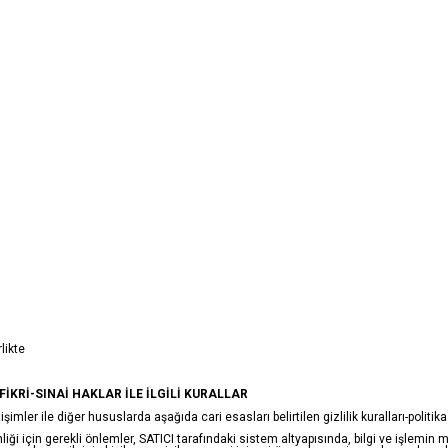
likte
 FİKRİ-SINAİ HAKLAR İLE İLGİLİ KURALLAR
imler ile diğer hususlarda aşağıda cari esasları belirtilen gizlilik kuralları-politikas
enliği için gerekli önlemler, SATICI tarafındaki sistem altyapısında, bilgi ve işlem