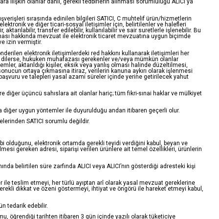
ra ilişkin olanlar dahil, gerekli tedbirlerin alınması sorumluluğu ALICI'ya
lışverişleri sırasında edinilen bilgileri SATICI, C muhtelif ürün/hizmetlerin
ronik ve diğer ticari-sosyal iletişimler için, belirtilenler ve halefleri
arılabilir, transfer edilebilir, kullanılabilir ve sair suretlerle işlenebilir. Bu
runması hakkında mevzuat ile elektronik ticaret mevzuatına uygun biçimde
 izin vermiştir.
erilen elektronik iletişimlerdeki red hakkını kullanarak iletişimleri her
ayrıca dilerse, hukuken muhafazası gerekenler ve/veya mümkün olanlar
şlemler, aktarıldığı kişiler, eksik veya yanlış olması halinde düzeltilmesi,
ir sonucun ortaya çıkmasına itiraz, verilerin kanuna aykırı olarak işlenmesi
 başvuru ve talepleri yasal azami süreler içinde yerine getirilecek yahut
diğer üçüncü sahıslara ait olanlar hariç; tüm fikri-sınai haklar ve mülkiyet
ya diğer uygun yöntemler ile duyurulduğu andan itibaren geçerli olur.
icelerinden SATICI sorumlu değildir.
hibi olduğunu, elektronik ortamda gerekli teyidi verdiğini kabul, beyan ve
esi gereken adresi, siparişi verilen ürünlere ait temel özellikleri, ürünlerin
ında belirtilen süre zarfında ALICI veya ALICI’nın gösterdiği adresteki kişi
er ile teslim etmeyi, her türlü ayıptan arî olarak yasal mevzuat gereklerine
erekli dikkat ve özeni göstermeyi, ihtiyat ve öngörü ile hareket etmeyi kabul,
n tedarik edebilir.
öğrendiği tarihten itibaren 3 gün içinde yazılı olarak tüketiciye