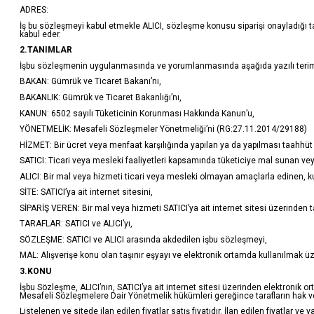
ADRES:
İş bu sözleşmeyi kabul etmekle ALICI, sözleşme konusu siparişi onayladığı tak
kabul eder.
2.TANIMLAR
İşbu sözleşmenin uygulanmasında ve yorumlanmasında aşağıda yazılı terimler 
BAKAN: Gümrük ve Ticaret Bakanı’nı,
BAKANLIK: Gümrük ve Ticaret Bakanlığı’nı,
KANUN: 6502 sayılı Tüketicinin Korunması Hakkında Kanun’u,
YÖNETMELİK: Mesafeli Sözleşmeler Yönetmeliği’ni (RG:27.11.2014/29188)
HİZMET: Bir ücret veya menfaat karşılığında yapılan ya da yapılması taahhüt 
SATICI: Ticari veya mesleki faaliyetleri kapsamında tüketiciye mal sunan ve
ALICI: Bir mal veya hizmeti ticari veya mesleki olmayan amaçlarla edinen, ku
SİTE: SATICI’ya ait internet sitesini,
SİPARİŞ VEREN: Bir mal veya hizmeti SATICI’ya ait internet sitesi üzerinden t
TARAFLAR: SATICI ve ALICI’yı,
SÖZLEŞME: SATICI ve ALICI arasında akdedilen işbu sözleşmeyi,
MAL: Alışverişe konu olan taşınır eşyayı ve elektronik ortamda kullanılmak üz
3.KONU
İşbu Sözleşme, ALICI’nın, SATICI’ya ait internet sitesi üzerinden elektronik ort
Mesafeli Sözleşmelere Dair Yönetmelik hükümleri gereğince tarafların hak v
Listelenen ve sitede ilan edilen fiyatlar satış fiyatıdır. İlan edilen fiyatlar ve