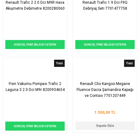
Renault Trafic 2 2.0 Dci M9R Hava
Renault Trafic 1.9 Dci F9Q
Akışmetre Debimetre 8200280060
Debriyaj Seti 7701477758
GÜNCEL FİYAT BİLGİSİ İSTEYİN
GÜNCEL FİYAT BİLGİSİ İSTEYİN
Yeni
Yeni
Fren Vakumu Pompası Trafic 2
Renault Clio Kangoo Megane
Laguna 3 2.0 Dci M9r 8200934654
Fluence Dacia Şamandıra Kapağı
ve Contası 7701207449
1.550,00 TL
Sepete Ekle
GÜNCEL FİYAT BİLGİSİ İSTEYİN