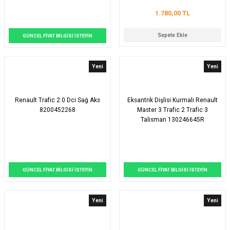
1.780,00 TL
Sepete Ekle
GÜNCEL FİYAT BİLGİSİ İSTEYİN
Yeni
Yeni
Renault Trafic 2.0 Dci Sağ Aks
Eksantrik Dişlisi Kurmalı Renault
8200452268
Master 3 Trafic 2 Trafic 3
Talisman 130246645R
130246760R
GÜNCEL FİYAT BİLGİSİ İSTEYİN
GÜNCEL FİYAT BİLGİSİ İSTEYİN
Yeni
Yeni