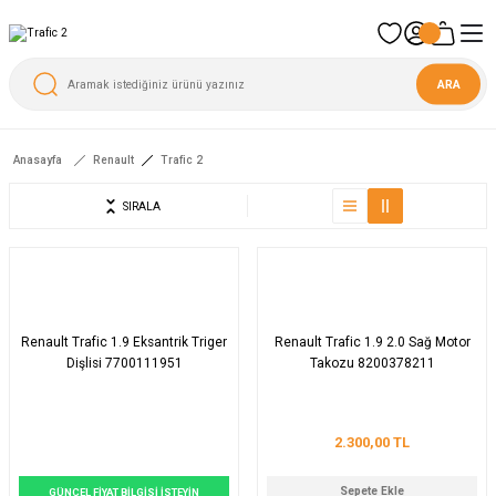
ARA
Anasayfa
Renault
Trafic 2
SIRALA
Renault Trafic 1.9 Eksantrik Triger
Renault Trafic 1.9 2.0 Sağ Motor
Dişlisi 7700111951
Takozu 8200378211
2.300,00 TL
Sepete Ekle
GÜNCEL FİYAT BİLGİSİ İSTEYİN