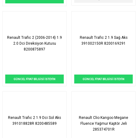
Renault Trafic 2 (2006-2014) 1.9
Renault Trafic 2 1.9 Sağ Aks
2.0 Dci Direksiyon Kutusu
391002150R 8200169291
8200875897
GÜNCEL FİYAT BİLGİSİ İSTEYİN
GÜNCEL FİYAT BİLGİSİ İSTEYİN
Renault Trafıc 2 1.9 Dci Sol Aks
Renault Clio Kangoo Megane
391018828R 8200485589
Fluence Yağmur Kaptör Jeli
285374701R