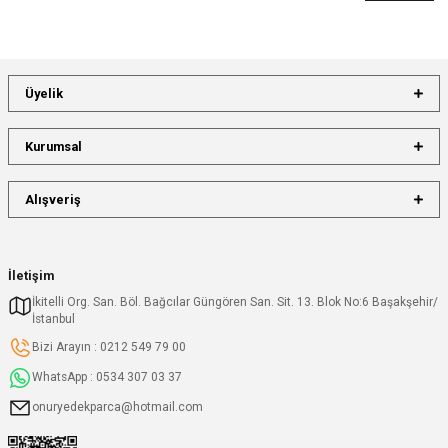
Üyelik
Kurumsal
Alışveriş
İletişim
İkitelli Org. San. Böl. Bağcılar Güngören San. Sit. 13. Blok No:6 Başakşehir/
İstanbul
Bizi Arayın : 0212 549 79 00
WhatsApp : 0534 307 03 37
onuryedekparca@hotmail.com