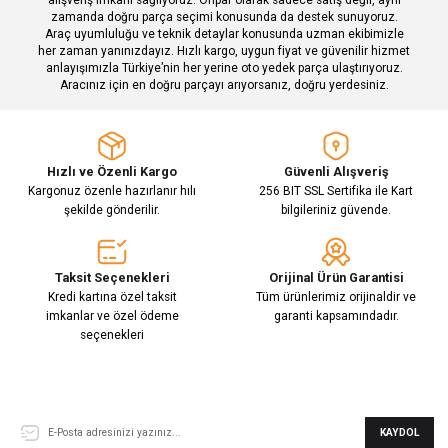
zamanda doğru parça seçimi konusunda da destek sunuyoruz.
Araç uyumluluğu ve teknik detaylar konusunda uzman ekibimizle
her zaman yanınızdayız. Hızlı kargo, uygun fiyat ve güvenilir hizmet
Gönder
anlayışımızla Türkiye’nin her yerine oto yedek parça ulaştırıyoruz.
Aracınız için en doğru parçayı arıyorsanız, doğru yerdesiniz.
Hızlı ve Özenli Kargo
Güvenli Alışveriş
Kargonuz özenle hazırlanır hılı
256 BIT SSL Sertifika ile Kart
şekilde gönderilir.
bilgileriniz güvende.
Taksit Seçenekleri
Orijinal Ürün Garantisi
Kredi kartına özel taksit
Tüm ürünlerimiz orijinaldir ve
imkanlar ve özel ödeme
garanti kapsamındadır.
seçenekleri
E-Bülten Aboneliği
KAYDOL