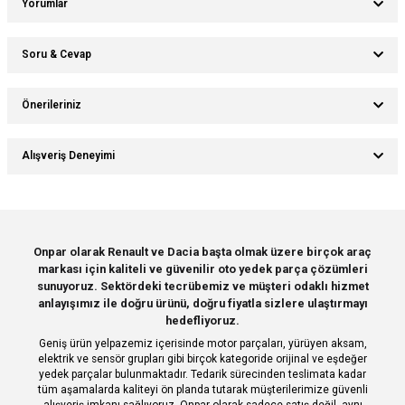
Yorumlar
Soru & Cevap
Bu ürüne ilk yorumu siz yapın!
Önerileriniz
Ürün hakkında henüz soru sorulmamış.
Yorum Yaz
Bu ürünün fiyat bilgisi, resim, ürün açıklamalarında ve diğer konularda
Alışveriş Deneyimi
yetersiz gördüğünüz noktaları öneri formunu kullanarak tarafımıza
Soru Sor
iletebilirsiniz.
Görüş ve önerileriniz için teşekkür ederiz.
Sitemize ilk yorumu siz yapın!
Ürün resmi kalitesiz, bozuk veya görüntülenemiyor.
Onpar olarak Renault ve Dacia başta olmak üzere birçok araç
markası için kaliteli ve güvenilir oto yedek parça çözümleri
Ürün açıklamasında eksik bilgiler bulunuyor.
Deneyimini Paylaş
sunuyoruz. Sektördeki tecrübemiz ve müşteri odaklı hizmet
Ürün bilgilerinde hatalar bulunuyor.
anlayışımız ile doğru ürünü, doğru fiyatla sizlere ulaştırmayı
hedefliyoruz.
Ürün fiyatı diğer sitelerden daha pahalı.
Geniş ürün yelpazemiz içerisinde motor parçaları, yürüyen aksam,
Bu ürüne benzer farklı alternatifler olmalı.
elektrik ve sensör grupları gibi birçok kategoride orijinal ve eşdeğer
yedek parçalar bulunmaktadır. Tedarik sürecinden teslimata kadar
tüm aşamalarda kaliteyi ön planda tutarak müşterilerimize güvenli
alışveriş imkanı sağlıyoruz. Onpar olarak sadece satış değil, aynı