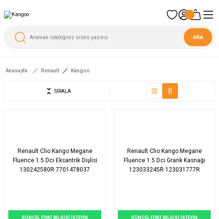
ARA
Anasayfa
Renault
Kangoo
SIRALA
Renault Clio Kango Megane
Renault Clio Kango Megane
Fluence 1.5 Dci Eksantrik Dişlisi
Fluence 1.5 Dci Grank Kasnağı
130242580R 7701478037
123033245R 123031777R
123030453R
GÜNCEL FİYAT BİLGİSİ İSTEYİN
GÜNCEL FİYAT BİLGİSİ İSTEYİN