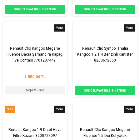
GÜNCEL FİYAT BİLGİSİ İSTEYİN
GÜNCEL FİYAT BİLGİSİ İSTEYİN
Yeni
Yeni
Renault Clio Kangoo Megane
Renault Clio Symbol Thalia
Fluence Dacia Şamandıra Kapağı
Kangoo 1.2 1.4 Benzinli Kanister
ve Contası 7701207449
8200672360
1.550,00 TL
Sepete Ekle
GÜNCEL FİYAT BİLGİSİ İSTEYİN
%18
Yeni
Yeni
Renault Kangoo 1.9 Dizel Hava
Renault Clio Kangoo Megane
Filtre Kazanı 8200727097
Fluence 1.5 Dci Kol yatak