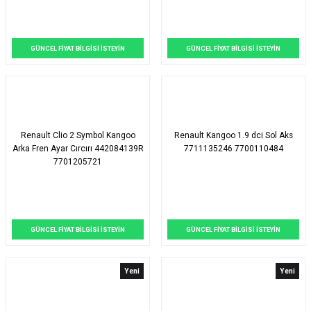
GÜNCEL FİYAT BİLGİSİ İSTEYİN
GÜNCEL FİYAT BİLGİSİ İSTEYİN
Renault Clio 2 Symbol Kangoo
Renault Kangoo 1.9 dci Sol Aks
Arka Fren Ayar Cırcırı 442084139R
7711135246 7700110484
7701205721
GÜNCEL FİYAT BİLGİSİ İSTEYİN
GÜNCEL FİYAT BİLGİSİ İSTEYİN
Yeni
Yeni