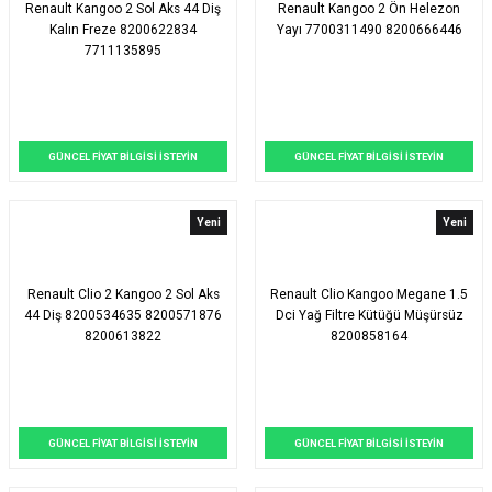
Renault Kangoo 2 Sol Aks 44 Diş
Renault Kangoo 2 Ön Helezon
Kalın Freze 8200622834
Yayı 7700311490 8200666446
7711135895
GÜNCEL FİYAT BİLGİSİ İSTEYİN
GÜNCEL FİYAT BİLGİSİ İSTEYİN
Yeni
Yeni
Renault Clio 2 Kangoo 2 Sol Aks
Renault Clio Kangoo Megane 1.5
44 Diş 8200534635 8200571876
Dci Yağ Filtre Kütüğü Müşürsüz
8200613822
8200858164
GÜNCEL FİYAT BİLGİSİ İSTEYİN
GÜNCEL FİYAT BİLGİSİ İSTEYİN