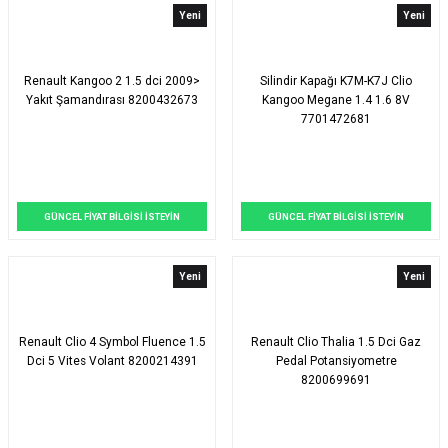
Yeni
Yeni
Renault Kangoo 2 1.5 dci 2009>
Silindir Kapağı K7M-K7J Clio
Yakıt Şamandırası 8200432673
Kangoo Megane 1.4 1.6 8V
7701472681
GÜNCEL FİYAT BİLGİSİ İSTEYİN
GÜNCEL FİYAT BİLGİSİ İSTEYİN
Yeni
Yeni
Renault Clio 4 Symbol Fluence 1.5
Renault Clio Thalia 1.5 Dci Gaz
Dci 5 Vites Volant 8200214391
Pedal Potansiyometre
8200699691