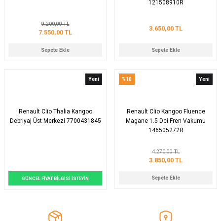
121508910R
9.200,00 TL
3.650,00 TL
7.550,00 TL
Sepete Ekle
Sepete Ekle
Yeni
%10
Yeni
Renault Clio Thalia Kangoo
Renault Clio Kangoo Fluence
Debriyaj Üst Merkezi 7700431845
Magane 1.5 Dci Fren Vakumu
146505272R
4.270,00 TL
3.850,00 TL
Sepete Ekle
GÜNCEL FİYAT BİLGİSİ İSTEYİN