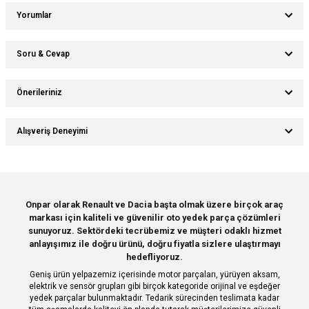
Yorumlar
Soru & Cevap
Bu ürüne ilk yorumu siz yapın!
Önerileriniz
Ürün hakkında henüz soru sorulmamış.
Yorum Yaz
Bu ürünün fiyat bilgisi, resim, ürün açıklamalarında ve diğer konularda
Alışveriş Deneyimi
yetersiz gördüğünüz noktaları öneri formunu kullanarak tarafımıza
Soru Sor
iletebilirsiniz.
Görüş ve önerileriniz için teşekkür ederiz.
Sitemize ilk yorumu siz yapın!
Ürün resmi kalitesiz, bozuk veya görüntülenemiyor.
Onpar olarak Renault ve Dacia başta olmak üzere birçok araç
markası için kaliteli ve güvenilir oto yedek parça çözümleri
Ürün açıklamasında eksik bilgiler bulunuyor.
Deneyimini Paylaş
sunuyoruz. Sektördeki tecrübemiz ve müşteri odaklı hizmet
Ürün bilgilerinde hatalar bulunuyor.
anlayışımız ile doğru ürünü, doğru fiyatla sizlere ulaştırmayı
hedefliyoruz.
Ürün fiyatı diğer sitelerden daha pahalı.
Geniş ürün yelpazemiz içerisinde motor parçaları, yürüyen aksam,
Bu ürüne benzer farklı alternatifler olmalı.
elektrik ve sensör grupları gibi birçok kategoride orijinal ve eşdeğer
yedek parçalar bulunmaktadır. Tedarik sürecinden teslimata kadar