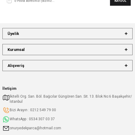
KAYDOL
Üyelik
Kurumsal
Alışveriş
İletişim
İkitelli Org. San. Böl. Bağcılar Güngören San. Sit. 13. Blok No:6 Başakşehir/
İstanbul
Bizi Arayın : 0212 549 79 00
WhatsApp : 0534 307 03 37
onuryedekparca@hotmail.com