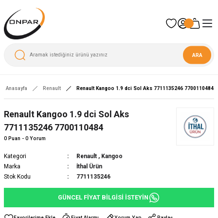
ARA
Anasayfa
Renault
Renault Kangoo 1.9 dci Sol Aks 7711135246 7700110484
Renault Kangoo 1.9 dci Sol Aks
7711135246 7700110484
0 Puan - 0 Yorum
Kategori
Renault
,
Kangoo
Marka
İthal Ürün
Stok Kodu
7711135246
GÜNCEL FİYAT BİLGİSİ İSTEYİN
Fiyat Alarmı
Yorum Yap
Paylaş