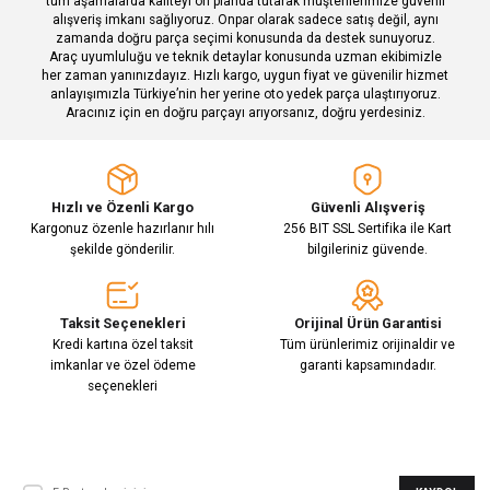
tüm aşamalarda kaliteyi ön planda tutarak müşterilerimize güvenli
alışveriş imkanı sağlıyoruz. Onpar olarak sadece satış değil, aynı
zamanda doğru parça seçimi konusunda da destek sunuyoruz.
Araç uyumluluğu ve teknik detaylar konusunda uzman ekibimizle
her zaman yanınızdayız. Hızlı kargo, uygun fiyat ve güvenilir hizmet
Gönder
anlayışımızla Türkiye’nin her yerine oto yedek parça ulaştırıyoruz.
Aracınız için en doğru parçayı arıyorsanız, doğru yerdesiniz.
Hızlı ve Özenli Kargo
Güvenli Alışveriş
Kargonuz özenle hazırlanır hılı
256 BIT SSL Sertifika ile Kart
şekilde gönderilir.
bilgileriniz güvende.
Taksit Seçenekleri
Orijinal Ürün Garantisi
Kredi kartına özel taksit
Tüm ürünlerimiz orijinaldir ve
imkanlar ve özel ödeme
garanti kapsamındadır.
seçenekleri
E-Bülten Aboneliği