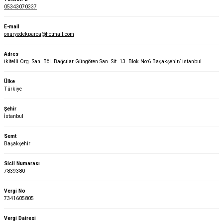
05343070337
E-mail
onuryedekparca@hotmail.com
Adres
İkitelli Org. San. Böl. Bağcılar Güngören San. Sit. 13. Blok No:6 Başakşehir/ İstanbul
Ülke
Türkiye
Şehir
İstanbul
Semt
Başakşehir
Sicil Numarası
7839380
Vergi No
7341605805
Vergi Dairesi