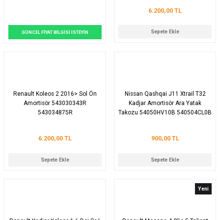
6.200,00 TL
Sepete Ekle
GÜNCEL FİYAT BİLGİSİ İSTEYİN
Renault Koleos 2 2016> Sol Ön
Nissan Qashqai J11 Xtrail T32
Amortisör 543030343R
Kadjar Amortisör Ara Yatak
543034875R
Takozu 54050HV10B 540504CL0B
6.200,00 TL
900,00 TL
Sepete Ekle
Sepete Ekle
Yeni