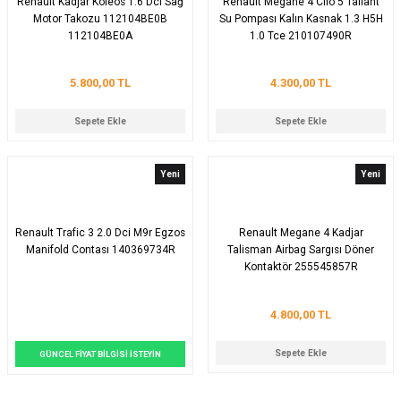
Renault Kadjar Koleos 1.6 Dci Sağ
Renault Megane 4 Clio 5 Taliant
Motor Takozu 112104BE0B
Su Pompası Kalın Kasnak 1.3 H5H
112104BE0A
1.0 Tce 210107490R
5.800,00 TL
4.300,00 TL
Sepete Ekle
Sepete Ekle
Yeni
Yeni
Renault Trafic 3 2.0 Dci M9r Egzos
Renault Megane 4 Kadjar
Manifold Contası 140369734R
Talisman Airbag Sargısı Döner
Kontaktör 255545857R
4.800,00 TL
Sepete Ekle
GÜNCEL FİYAT BİLGİSİ İSTEYİN