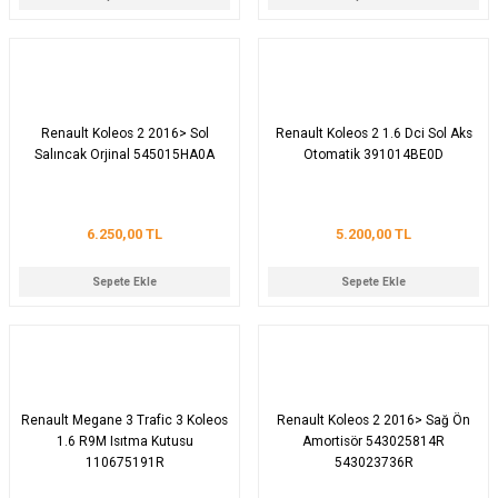
Renault Koleos 2 2016> Sol
Renault Koleos 2 1.6 Dci Sol Aks
Salıncak Orjinal 545015HA0A
Otomatik 391014BE0D
6.250,00 TL
5.200,00 TL
Sepete Ekle
Sepete Ekle
Renault Megane 3 Trafic 3 Koleos
Renault Koleos 2 2016> Sağ Ön
1.6 R9M Isıtma Kutusu
Amortisör 543025814R
110675191R
543023736R