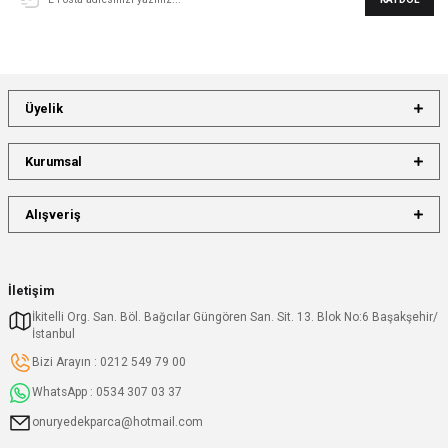
Üyelik
Kurumsal
Alışveriş
İletişim
İkitelli Org. San. Böl. Bağcılar Güngören San. Sit. 13. Blok No:6 Başakşehir/
İstanbul
Bizi Arayın : 0212 549 79 00
WhatsApp : 0534 307 03 37
onuryedekparca@hotmail.com