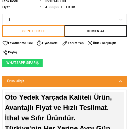
Stok Kodu
391014BE0D.
Fiyat
4.333,33 TL + KDV
SEPETE EKLE
HEMEN AL
Fiyat Alarmı
Yorum Yap
Ürünü Karşılaştır
Paylaş
WHATSAPP SİPARİŞ
Ürün Bilgisi
Oto Yedek Yarçada Kaliteli Ürün,
Avantajlı Fiyat ve Hızlı Teslimat.
İthal ve Sıfır Üründür.
Türkiye'nin Her Yerine Aynı Gün