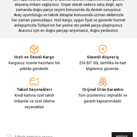
alışveriş imkanı sağlıyoruz. Onpar olarak sadece satış değil, aynı
zamanda doğru parça seçimi konusunda da destek sunuyoruz.
Araç uyumluluğu ve teknik detaylar konusunda uzman ekibimizle
her zaman yanınızdayız. Hızlı kargo, uygun fiyat ve güvenilir hizmet
Gönder
anlayışımızla Türkiye’nin her yerine oto yedek parça ulaştırıyoruz.
Aracınız için en doğru parçayı arıyorsanız, doğru yerdesiniz.
Hızlı ve Özenli Kargo
Güvenli Alışveriş
Kargonuz özenle hazırlanır hılı
256 BIT SSL Sertifika ile Kart
şekilde gönderilir.
bilgileriniz güvende.
Taksit Seçenekleri
Orijinal Ürün Garantisi
Kredi kartına özel taksit
Tüm ürünlerimiz orijinaldir ve
imkanlar ve özel ödeme
garanti kapsamındadır.
seçenekleri
E-Bülten Aboneliği
KAYDOL