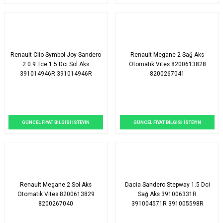
Renault Clio Symbol Joy Sandero
Renault Megane 2 Sağ Aks
2 0.9 Tce 1.5 Dci Sol Aks
Otomatik Vites 8200613828
391014946R 391014946R
8200267041
GÜNCEL FİYAT BİLGİSİ İSTEYİN
GÜNCEL FİYAT BİLGİSİ İSTEYİN
Renault Megane 2 Sol Aks
Dacia Sandero Stepway 1.5 Dci
Otomatik Vites 8200613829
Sağ Aks 391006331R
8200267040
391004571R 391005598R