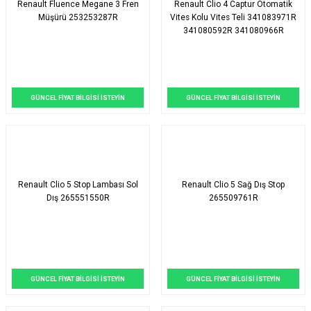
Renault Fluence Megane 3 Fren
Renault Clio 4 Captur Otomatik
Müşürü 253253287R
Vites Kolu Vites Teli 341083971R
341080592R 341080966R
GÜNCEL FİYAT BİLGİSİ İSTEYİN
GÜNCEL FİYAT BİLGİSİ İSTEYİN
Renault Clio 5 Stop Lambası Sol
Renault Clio 5 Sağ Dış Stop
Dış 265551550R
265509761R
GÜNCEL FİYAT BİLGİSİ İSTEYİN
GÜNCEL FİYAT BİLGİSİ İSTEYİN