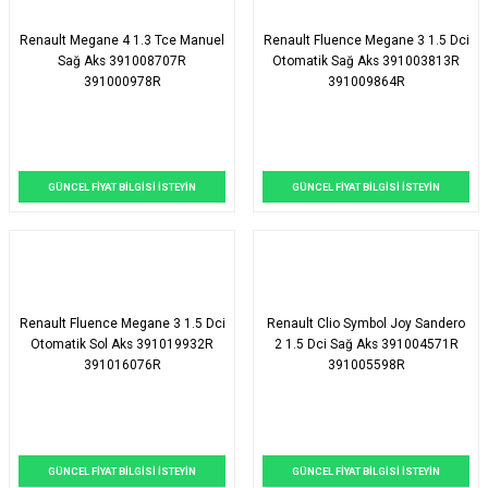
Renault Megane 4 1.3 Tce Manuel
Renault Fluence Megane 3 1.5 Dci
Sağ Aks 391008707R
Otomatik Sağ Aks 391003813R
391000978R
391009864R
GÜNCEL FİYAT BİLGİSİ İSTEYİN
GÜNCEL FİYAT BİLGİSİ İSTEYİN
Renault Fluence Megane 3 1.5 Dci
Renault Clio Symbol Joy Sandero
Otomatik Sol Aks 391019932R
2 1.5 Dci Sağ Aks 391004571R
391016076R
391005598R
GÜNCEL FİYAT BİLGİSİ İSTEYİN
GÜNCEL FİYAT BİLGİSİ İSTEYİN