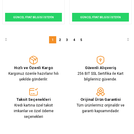
GÜNCEL FİYAT BİLGİSİ İSTEYİN
GÜNCEL FİYAT BİLGİSİ İSTEYİN
1
2
3
4
5
Hızlı ve Özenli Kargo
Güvenli Alışveriş
Kargonuz özenle hazırlanır hılı
256 BIT SSL Sertifika ile Kart
şekilde gönderilir.
bilgileriniz güvende.
Taksit Seçenekleri
Orijinal Ürün Garantisi
Kredi kartına özel taksit
Tüm ürünlerimiz orijinaldir ve
imkanlar ve özel ödeme
garanti kapsamındadır.
seçenekleri
E-Bülten Aboneliği