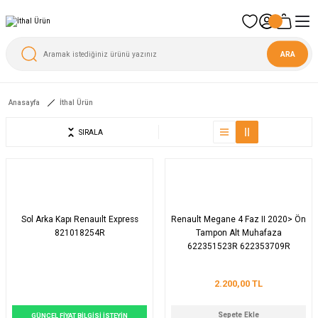
ARA
Anasayfa
İthal Ürün
SIRALA
Sol Arka Kapı Renauılt Express
Renault Megane 4 Faz II 2020> Ön
821018254R
Tampon Alt Muhafaza
622351523R 622353709R
2.200,00 TL
Sepete Ekle
GÜNCEL FİYAT BİLGİSİ İSTEYİN