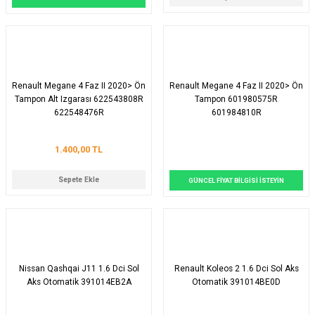
Renault Megane 4 Faz II 2020> Ön
Renault Megane 4 Faz II 2020> Ön
Tampon Alt Izgarası 622543808R
Tampon 601980575R
622548476R
601984810R
1.400,00 TL
Sepete Ekle
GÜNCEL FİYAT BİLGİSİ İSTEYİN
Nissan Qashqai J11 1.6 Dci Sol
Renault Koleos 2 1.6 Dci Sol Aks
Aks Otomatik 391014EB2A
Otomatik 391014BE0D