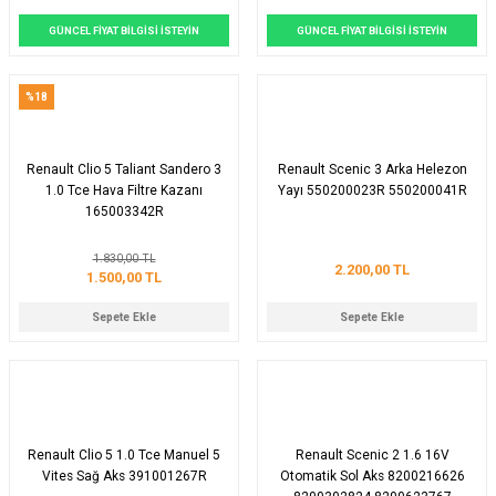
GÜNCEL FİYAT BİLGİSİ İSTEYİN
GÜNCEL FİYAT BİLGİSİ İSTEYİN
%18
Renault Clio 5 Taliant Sandero 3
Renault Scenic 3 Arka Helezon
1.0 Tce Hava Filtre Kazanı
Yayı 550200023R 550200041R
165003342R
1.830,00 TL
2.200,00 TL
1.500,00 TL
Sepete Ekle
Sepete Ekle
Renault Clio 5 1.0 Tce Manuel 5
Renault Scenic 2 1.6 16V
Vites Sağ Aks 391001267R
Otomatik Sol Aks 8200216626