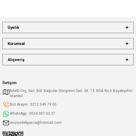
Üyelik
Kurumsal
Alışveriş
İletişim
İkitelli Org. San. Böl. Bağcılar Güngören San. Sit. 13. Blok No:6 Başakşehir/
İstanbul
Bizi Arayın : 0212 549 79 00
WhatsApp : 0534 307 03 37
onuryedekparca@hotmail.com