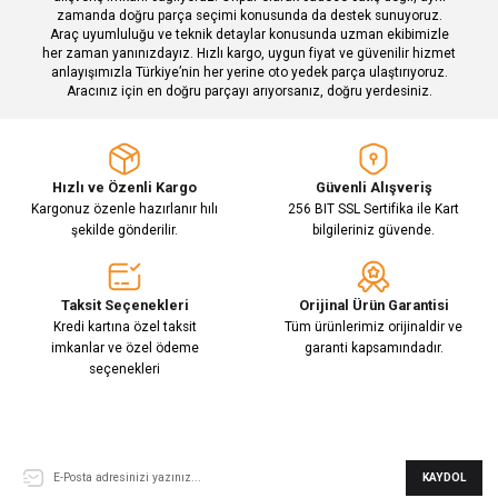
zamanda doğru parça seçimi konusunda da destek sunuyoruz.
Araç uyumluluğu ve teknik detaylar konusunda uzman ekibimizle
her zaman yanınızdayız. Hızlı kargo, uygun fiyat ve güvenilir hizmet
Gönder
anlayışımızla Türkiye’nin her yerine oto yedek parça ulaştırıyoruz.
Aracınız için en doğru parçayı arıyorsanız, doğru yerdesiniz.
Hızlı ve Özenli Kargo
Güvenli Alışveriş
Kargonuz özenle hazırlanır hılı
256 BIT SSL Sertifika ile Kart
şekilde gönderilir.
bilgileriniz güvende.
Taksit Seçenekleri
Orijinal Ürün Garantisi
Kredi kartına özel taksit
Tüm ürünlerimiz orijinaldir ve
imkanlar ve özel ödeme
garanti kapsamındadır.
seçenekleri
E-Bülten Aboneliği
KAYDOL