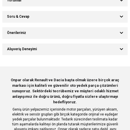
Yorumlar
Soru & Cevap
Bu ürüne ilk yorumu siz yapın!
Önerileriniz
Ürün hakkında henüz soru sorulmamış.
Yorum Yaz
Bu ürünün fiyat bilgisi, resim, ürün açıklamalarında ve diğer konularda
Alışveriş Deneyimi
yetersiz gördüğünüz noktaları öneri formunu kullanarak tarafımıza
Soru Sor
iletebilirsiniz.
Görüş ve önerileriniz için teşekkür ederiz.
Sitemize ilk yorumu siz yapın!
Ürün resmi kalitesiz, bozuk veya görüntülenemiyor.
Onpar olarak Renault ve Dacia başta olmak üzere birçok araç
markası için kaliteli ve güvenilir oto yedek parça çözümleri
Ürün açıklamasında eksik bilgiler bulunuyor.
Deneyimini Paylaş
sunuyoruz. Sektördeki tecrübemiz ve müşteri odaklı hizmet
Ürün bilgilerinde hatalar bulunuyor.
anlayışımız ile doğru ürünü, doğru fiyatla sizlere ulaştırmayı
hedefliyoruz.
Ürün fiyatı diğer sitelerden daha pahalı.
Geniş ürün yelpazemiz içerisinde motor parçaları, yürüyen aksam,
Bu ürüne benzer farklı alternatifler olmalı.
elektrik ve sensör grupları gibi birçok kategoride orijinal ve eşdeğer
yedek parçalar bulunmaktadır. Tedarik sürecinden teslimata kadar
tüm aşamalarda kaliteyi ön planda tutarak müşterilerimize güvenli
alışveriş imkanı sağlıyoruz. Onpar olarak sadece satış değil, aynı