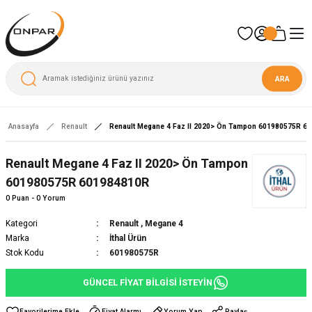
ARA
Anasayfa
Renault
Renault Megane 4 Faz II 2020> Ön Tampon 601980575R 6
Renault Megane 4 Faz II 2020> Ön Tampon
601980575R 601984810R
0 Puan - 0 Yorum
Kategori
Renault
,
Megane 4
Marka
İthal Ürün
Stok Kodu
601980575R
GÜNCEL FİYAT BİLGİSİ İSTEYİN
Fiyat Alarmı
Yorum Yap
Paylaş