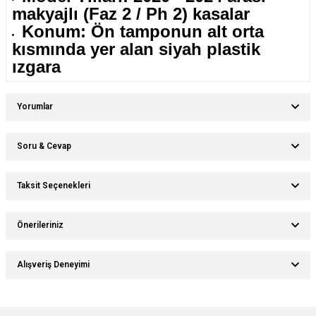
makyajlı (Faz 2 / Ph 2) kasalar
Konum: Ön tamponun alt orta
kısmında yer alan siyah plastik
ızgara
Yorumlar
Soru & Cevap
Bu ürüne ilk yorumu siz yapın!
Taksit Seçenekleri
Ürün hakkında henüz soru sorulmamış.
Yorum Yaz
Önerileriniz
Soru Sor
Bu ürünün fiyat bilgisi, resim, ürün açıklamalarında ve diğer konularda
Alışveriş Deneyimi
yetersiz gördüğünüz noktaları öneri formunu kullanarak tarafımıza
iletebilirsiniz.
Görüş ve önerileriniz için teşekkür ederiz.