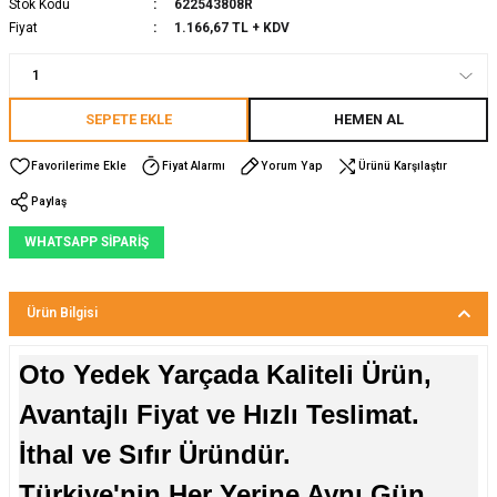
Stok Kodu
622543808R
Fiyat
1.166,67 TL + KDV
SEPETE EKLE
HEMEN AL
Fiyat Alarmı
Yorum Yap
Ürünü Karşılaştır
Paylaş
WHATSAPP SİPARİŞ
Ürün Bilgisi
Oto Yedek Yarçada Kaliteli Ürün,
Avantajlı Fiyat ve Hızlı Teslimat.
İthal ve Sıfır Üründür.
Türkiye'nin Her Yerine Aynı Gün