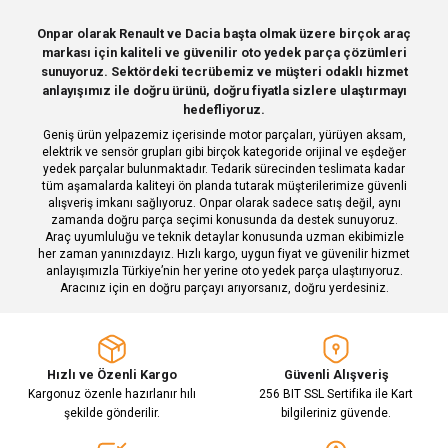
Sitemize ilk yorumu siz yapın!
Ürün resmi kalitesiz, bozuk veya görüntülenemiyor.
Onpar olarak Renault ve Dacia başta olmak üzere birçok araç
markası için kaliteli ve güvenilir oto yedek parça çözümleri
Ürün açıklamasında eksik bilgiler bulunuyor.
Deneyimini Paylaş
sunuyoruz. Sektördeki tecrübemiz ve müşteri odaklı hizmet
Ürün bilgilerinde hatalar bulunuyor.
anlayışımız ile doğru ürünü, doğru fiyatla sizlere ulaştırmayı
hedefliyoruz.
Ürün fiyatı diğer sitelerden daha pahalı.
Geniş ürün yelpazemiz içerisinde motor parçaları, yürüyen aksam,
Bu ürüne benzer farklı alternatifler olmalı.
elektrik ve sensör grupları gibi birçok kategoride orijinal ve eşdeğer
yedek parçalar bulunmaktadır. Tedarik sürecinden teslimata kadar
tüm aşamalarda kaliteyi ön planda tutarak müşterilerimize güvenli
alışveriş imkanı sağlıyoruz. Onpar olarak sadece satış değil, aynı
zamanda doğru parça seçimi konusunda da destek sunuyoruz.
Araç uyumluluğu ve teknik detaylar konusunda uzman ekibimizle
her zaman yanınızdayız. Hızlı kargo, uygun fiyat ve güvenilir hizmet
Gönder
anlayışımızla Türkiye’nin her yerine oto yedek parça ulaştırıyoruz.
Aracınız için en doğru parçayı arıyorsanız, doğru yerdesiniz.
Hızlı ve Özenli Kargo
Güvenli Alışveriş
Kargonuz özenle hazırlanır hılı
256 BIT SSL Sertifika ile Kart
şekilde gönderilir.
bilgileriniz güvende.