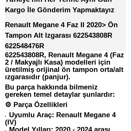
Kargo İle Gönderim Yapmaktayız
Renault Megane 4 Faz II 2020> Ön
Tampon Alt Izgarası 622543808R
622548476R
622543808R, Renault Megane 4 (Faz
2 / Makyajlı Kasa) modelleri için
üretilmiş orijinal ön tampon orta/alt
ızgarasıdır (panjur).
Bu parça hakkında bilmeniz
gereken temel detaylar şunlardır:
⚙️
Parça Özellikleri
Uyumlu Araç: Renault Megane 4
(IV)
Model Yılları: 2020 - 2024 arası