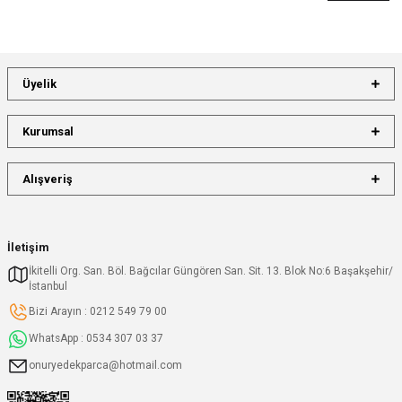
Üyelik
Kurumsal
Alışveriş
İletişim
İkitelli Org. San. Böl. Bağcılar Güngören San. Sit. 13. Blok No:6 Başakşehir/
İstanbul
Bizi Arayın : 0212 549 79 00
WhatsApp : 0534 307 03 37
onuryedekparca@hotmail.com