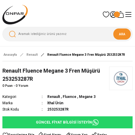
ARA
Anasayfa
Renault
Renault Fluence Megane 3 Fren Müşürü 253253287R
Renault Fluence Megane 3 Fren Müşürü
253253287R
0 Puan - 0 Yorum
Kategori
Renault
,
Fluence
,
Megane 3
Marka
İthal Ürün
Stok Kodu
253253287R
GÜNCEL FİYAT BİLGİSİ İSTEYİN
Fiyat Alarmı
Yorum Yap
Paylaş