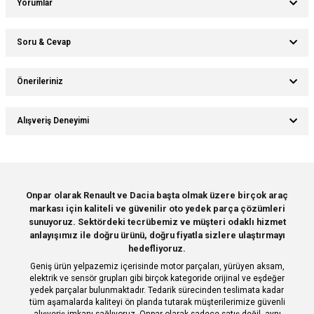
Yorumlar
Soru & Cevap
Bu ürüne ilk yorumu siz yapın!
Önerileriniz
Ürün hakkında henüz soru sorulmamış.
Yorum Yaz
Bu ürünün fiyat bilgisi, resim, ürün açıklamalarında ve diğer konularda
Alışveriş Deneyimi
yetersiz gördüğünüz noktaları öneri formunu kullanarak tarafımıza
Soru Sor
iletebilirsiniz.
Görüş ve önerileriniz için teşekkür ederiz.
Sitemize ilk yorumu siz yapın!
Ürün resmi kalitesiz, bozuk veya görüntülenemiyor.
Onpar olarak Renault ve Dacia başta olmak üzere birçok araç
markası için kaliteli ve güvenilir oto yedek parça çözümleri
Ürün açıklamasında eksik bilgiler bulunuyor.
Deneyimini Paylaş
sunuyoruz. Sektördeki tecrübemiz ve müşteri odaklı hizmet
Ürün bilgilerinde hatalar bulunuyor.
anlayışımız ile doğru ürünü, doğru fiyatla sizlere ulaştırmayı
hedefliyoruz.
Ürün fiyatı diğer sitelerden daha pahalı.
Geniş ürün yelpazemiz içerisinde motor parçaları, yürüyen aksam,
Bu ürüne benzer farklı alternatifler olmalı.
elektrik ve sensör grupları gibi birçok kategoride orijinal ve eşdeğer
yedek parçalar bulunmaktadır. Tedarik sürecinden teslimata kadar
tüm aşamalarda kaliteyi ön planda tutarak müşterilerimize güvenli
alışveriş imkanı sağlıyoruz. Onpar olarak sadece satış değil, aynı