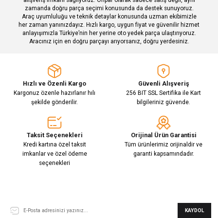
zamanda doğru parça seçimi konusunda da destek sunuyoruz.
Araç uyumluluğu ve teknik detaylar konusunda uzman ekibimizle
her zaman yanınızdayız. Hızlı kargo, uygun fiyat ve güvenilir hizmet
Gönder
anlayışımızla Türkiye’nin her yerine oto yedek parça ulaştırıyoruz.
Aracınız için en doğru parçayı arıyorsanız, doğru yerdesiniz.
Hızlı ve Özenli Kargo
Güvenli Alışveriş
Kargonuz özenle hazırlanır hılı
256 BIT SSL Sertifika ile Kart
şekilde gönderilir.
bilgileriniz güvende.
Taksit Seçenekleri
Orijinal Ürün Garantisi
Kredi kartına özel taksit
Tüm ürünlerimiz orijinaldir ve
imkanlar ve özel ödeme
garanti kapsamındadır.
seçenekleri
E-Bülten Aboneliği
KAYDOL