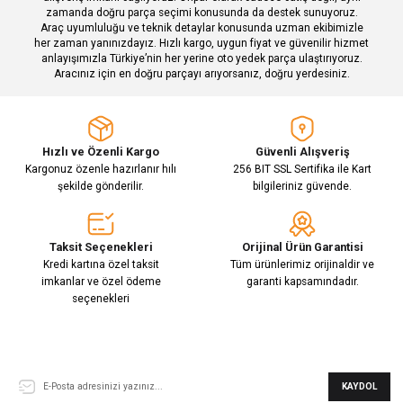
zamanda doğru parça seçimi konusunda da destek sunuyoruz.
Araç uyumluluğu ve teknik detaylar konusunda uzman ekibimizle
her zaman yanınızdayız. Hızlı kargo, uygun fiyat ve güvenilir hizmet
Gönder
anlayışımızla Türkiye’nin her yerine oto yedek parça ulaştırıyoruz.
Aracınız için en doğru parçayı arıyorsanız, doğru yerdesiniz.
Hızlı ve Özenli Kargo
Güvenli Alışveriş
Kargonuz özenle hazırlanır hılı
256 BIT SSL Sertifika ile Kart
şekilde gönderilir.
bilgileriniz güvende.
Taksit Seçenekleri
Orijinal Ürün Garantisi
Kredi kartına özel taksit
Tüm ürünlerimiz orijinaldir ve
imkanlar ve özel ödeme
garanti kapsamındadır.
seçenekleri
E-Bülten Aboneliği
KAYDOL