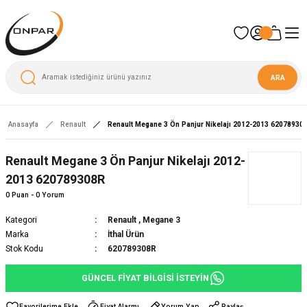
ARA
Anasayfa
Renault
Renault Megane 3 Ön Panjur Nikelajı 2012-2013 62078930
Renault Megane 3 Ön Panjur Nikelajı 2012-
2013 620789308R
0 Puan - 0 Yorum
Kategori
Renault
,
Megane 3
Marka
İthal Ürün
Stok Kodu
620789308R
GÜNCEL FİYAT BİLGİSİ İSTEYİN
Fiyat Alarmı
Yorum Yap
Paylaş