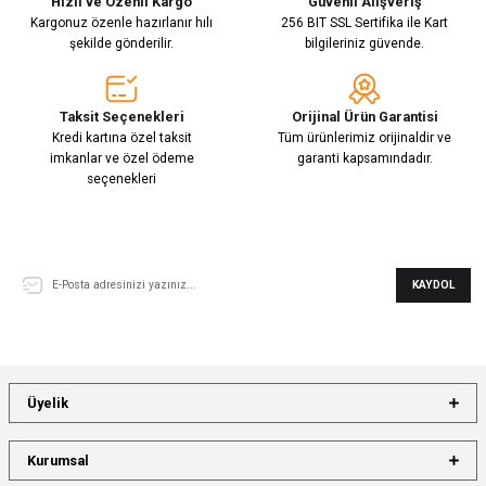
Hızlı ve Özenli Kargo
Güvenli Alışveriş
Kargonuz özenle hazırlanır hılı
256 BIT SSL Sertifika ile Kart
şekilde gönderilir.
bilgileriniz güvende.
Taksit Seçenekleri
Orijinal Ürün Garantisi
Kredi kartına özel taksit
Tüm ürünlerimiz orijinaldir ve
imkanlar ve özel ödeme
garanti kapsamındadır.
seçenekleri
E-Bülten Aboneliği
KAYDOL
Üyelik
Kurumsal