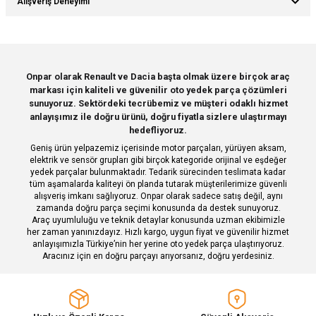
Alışveriş Deneyimi
yetersiz gördüğünüz noktaları öneri formunu kullanarak tarafımıza
Soru Sor
iletebilirsiniz.
Görüş ve önerileriniz için teşekkür ederiz.
Sitemize ilk yorumu siz yapın!
Ürün resmi kalitesiz, bozuk veya görüntülenemiyor.
Onpar olarak Renault ve Dacia başta olmak üzere birçok araç
markası için kaliteli ve güvenilir oto yedek parça çözümleri
Ürün açıklamasında eksik bilgiler bulunuyor.
Deneyimini Paylaş
sunuyoruz. Sektördeki tecrübemiz ve müşteri odaklı hizmet
Ürün bilgilerinde hatalar bulunuyor.
anlayışımız ile doğru ürünü, doğru fiyatla sizlere ulaştırmayı
hedefliyoruz.
Ürün fiyatı diğer sitelerden daha pahalı.
Geniş ürün yelpazemiz içerisinde motor parçaları, yürüyen aksam,
Bu ürüne benzer farklı alternatifler olmalı.
elektrik ve sensör grupları gibi birçok kategoride orijinal ve eşdeğer
yedek parçalar bulunmaktadır. Tedarik sürecinden teslimata kadar
tüm aşamalarda kaliteyi ön planda tutarak müşterilerimize güvenli
alışveriş imkanı sağlıyoruz. Onpar olarak sadece satış değil, aynı
zamanda doğru parça seçimi konusunda da destek sunuyoruz.
Araç uyumluluğu ve teknik detaylar konusunda uzman ekibimizle
her zaman yanınızdayız. Hızlı kargo, uygun fiyat ve güvenilir hizmet
Gönder
anlayışımızla Türkiye’nin her yerine oto yedek parça ulaştırıyoruz.
Aracınız için en doğru parçayı arıyorsanız, doğru yerdesiniz.