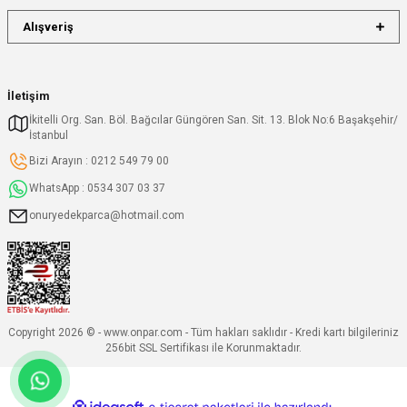
Alışveriş
İletişim
İkitelli Org. San. Böl. Bağcılar Güngören San. Sit. 13. Blok No:6 Başakşehir/
İstanbul
Bizi Arayın : 0212 549 79 00
WhatsApp : 0534 307 03 37
onuryedekparca@hotmail.com
Copyright 2026 © - www.onpar.com - Tüm hakları saklıdır - Kredi kartı bilgileriniz
256bit SSL Sertifikası ile Korunmaktadır.
ideasoft
ile