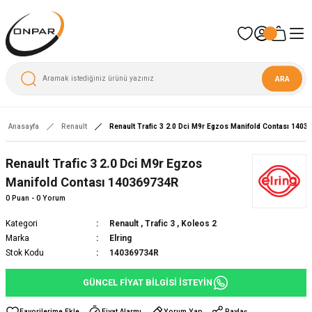
ARA
Anasayfa
Renault
Renault Trafic 3 2.0 Dci M9r Egzos Manifold Contası 1403
Yeni
Renault Trafic 3 2.0 Dci M9r Egzos
Manifold Contası 140369734R
0 Puan - 0 Yorum
Kategori
Renault
,
Trafic 3
,
Koleos 2
Marka
Elring
Stok Kodu
140369734R
GÜNCEL FİYAT BİLGİSİ İSTEYİN
Fiyat Alarmı
Yorum Yap
Paylaş