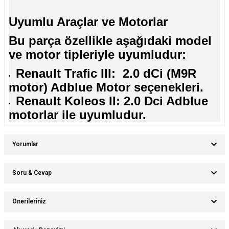
Uyumlu Araçlar ve Motorlar
Bu parça özellikle aşağıdaki model
ve motor tipleriyle uyumludur:
Renault Trafic III: 2.0 dCi (M9R
motor) Adblue Motor seçenekleri.
Renault Koleos II: 2.0 Dci Adblue
motorlar ile uyumludur.
Yorumlar
Soru & Cevap
Bu ürüne ilk yorumu siz yapın!
Önerileriniz
Ürün hakkında henüz soru sorulmamış.
Yorum Yaz
Bu ürünün fiyat bilgisi, resim, ürün açıklamalarında ve diğer konularda