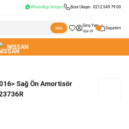
WhatsApp İletişim
Bize Ulaşın : 0212 549 79 00
Giriş Yap
Sepetim
ARA
Üye Ol
NISSAN
2016> Sağ Ön Amortisör
23736R