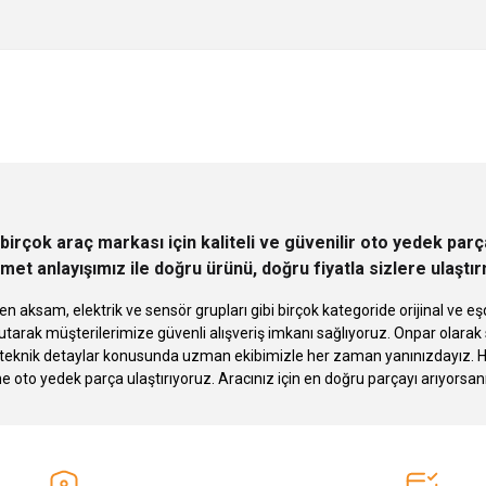
 yetersiz gördüğünüz noktaları öneri formunu kullanarak tarafımıza iletebilirsini
Ürün hakkında henüz soru sorulmamış.
Bu ürüne ilk yorumu siz yapın!
Sitemize ilk yorumu siz yapın!
Deneyimini Paylaş
Yorum Yaz
Soru Sor
birçok araç markası için kaliteli ve güvenilir oto yedek pa
met anlayışımız ile doğru ürünü, doğru fiyatla sizlere ulaştı
n aksam, elektrik ve sensör grupları gibi birçok kategoride orijinal ve
tarak müşterilerimize güvenli alışveriş imkanı sağlıyoruz. Onpar olara
knik detaylar konusunda uzman ekibimizle her zaman yanınızdayız. Hızlı
Gönder
ne oto yedek parça ulaştırıyoruz. Aracınız için en doğru parçayı arıyorsan