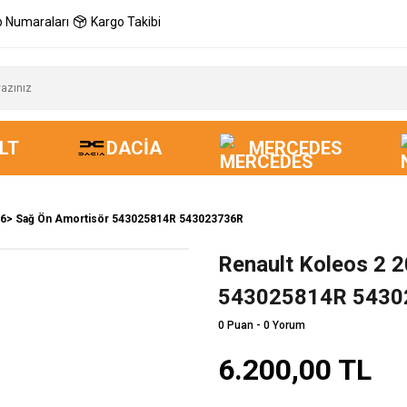
 Numaraları
Kargo Takibi
LT
DACIA
MERCEDES
16> Sağ Ön Amortisör 543025814R 543023736R
Renault Koleos 2 
543025814R 5430
0 Puan - 0 Yorum
6.200,00 TL