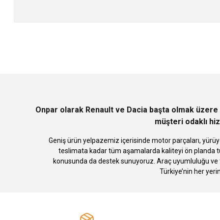
Bu ürünün fiyat bilgisi, resim, ürün açıklamalarında ve diğer konularda
Görüş ve önerileriniz için teşekkür ederiz.
Ürün resmi kalitesiz, bozuk veya görüntülenemiyor.
Ürün açıklamasında eksik bilgiler bulunuyor.
Ürün bilgilerinde hatalar bulunuyor.
Ürün fiyatı diğer sitelerden daha pahalı.
Bu ürüne benzer farklı alternatifler olmalı.
Onpar olarak Renault ve Dacia başta olmak üzere 
müşteri odaklı hiz
Geniş ürün yelpazemiz içerisinde motor parçaları, yürüye
teslimata kadar tüm aşamalarda kaliteyi ön planda tu
konusunda da destek sunuyoruz. Araç uyumluluğu ve te
Türkiye’nin her yeri