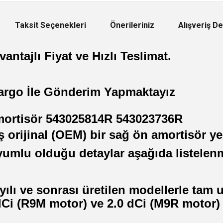
Taksit Seçenekleri
Önerileriniz
Alışveriş D
antajlı Fiyat ve Hızlı Teslimat.
Kargo İle Gönderim Yapmaktayız
mortisör 543025814R 543023736R
iş orijinal (OEM) bir sağ ön amortisör 
uyumlu olduğu detaylar aşağıda listelenm
 yılı ve sonrası üretilen modellerle tam
 dCi (R9M motor) ve 2.0 dCi (M9R motor)