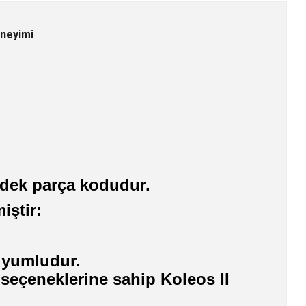
eneyimi
yedek parça kodudur.
iştir:
 uyumludur.
 seçeneklerine sahip Koleos II