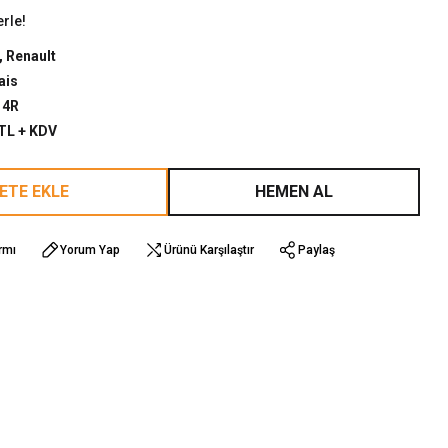
erle!
,
Renault
ais
14R
 TL + KDV
ETE EKLE
HEMEN AL
rmı
Yorum Yap
Ürünü Karşılaştır
Paylaş