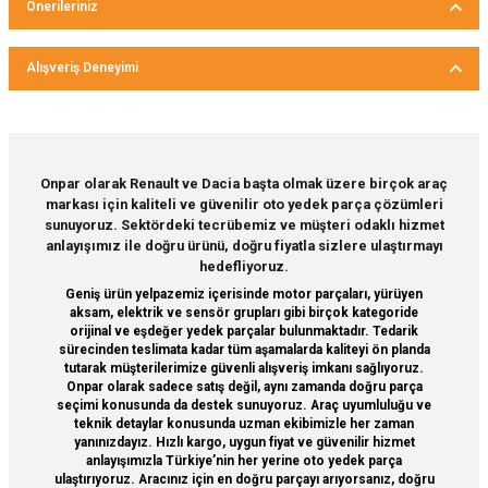
Önerileriniz
Soru Sor
Bu ürünün fiyat bilgisi, resim, ürün açıklamalarında ve diğer
Alışveriş Deneyimi
konularda yetersiz gördüğünüz noktaları öneri formunu
kullanarak tarafımıza iletebilirsiniz.
Görüş ve önerileriniz için teşekkür ederiz.
Sitemize ilk yorumu siz yapın!
Ürün resmi kalitesiz, bozuk veya görüntülenemiyor.
Onpar olarak Renault ve Dacia başta olmak üzere birçok araç
markası için kaliteli ve güvenilir oto yedek parça çözümleri
Ürün açıklamasında eksik bilgiler bulunuyor.
Deneyimini Paylaş
sunuyoruz. Sektördeki tecrübemiz ve müşteri odaklı hizmet
Ürün bilgilerinde hatalar bulunuyor.
anlayışımız ile doğru ürünü, doğru fiyatla sizlere ulaştırmayı
hedefliyoruz.
Ürün fiyatı diğer sitelerden daha pahalı.
Geniş ürün yelpazemiz içerisinde motor parçaları, yürüyen
Bu ürüne benzer farklı alternatifler olmalı.
aksam, elektrik ve sensör grupları gibi birçok kategoride
orijinal ve eşdeğer yedek parçalar bulunmaktadır. Tedarik
sürecinden teslimata kadar tüm aşamalarda kaliteyi ön planda
tutarak müşterilerimize güvenli alışveriş imkanı sağlıyoruz.
Onpar olarak sadece satış değil, aynı zamanda doğru parça
seçimi konusunda da destek sunuyoruz. Araç uyumluluğu ve
teknik detaylar konusunda uzman ekibimizle her zaman
Gönder
yanınızdayız. Hızlı kargo, uygun fiyat ve güvenilir hizmet
anlayışımızla Türkiye’nin her yerine oto yedek parça
ulaştırıyoruz. Aracınız için en doğru parçayı arıyorsanız, doğru