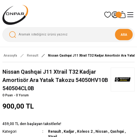
ARA
Anasayfa
Renault
Nissan Qashqai J11 Xtrail T32 Kadjar Amortisör Ara Yat
Nissan Qashqai J11 Xtrail T32 Kadjar
Amortisör Ara Yatak Takozu 54050HV10B
540504CL0B
0 Puan - 0 Yorum
900,00 TL
459,00 TL den başlayan taksitlerle!
Kategori
Renault
,
Kadjar
,
Koleos 2
,
Nissan
,
Qashqai
,
Xtrail