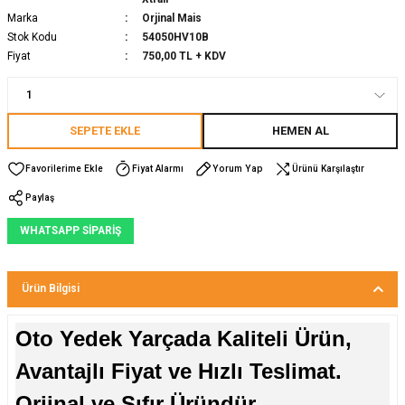
Marka
Orjinal Mais
Stok Kodu
54050HV10B
Fiyat
750,00 TL + KDV
SEPETE EKLE
HEMEN AL
Fiyat Alarmı
Yorum Yap
Ürünü Karşılaştır
Paylaş
WHATSAPP SİPARİŞ
Ürün Bilgisi
Oto Yedek Yarçada Kaliteli Ürün,
Avantajlı Fiyat ve Hızlı Teslimat.
Orjinal ve Sıfır Üründür.