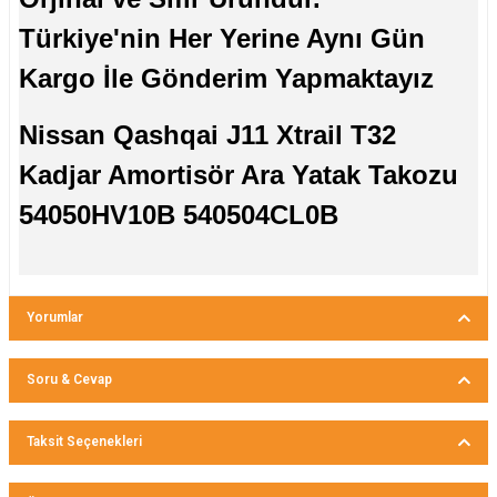
Türkiye'nin Her Yerine Aynı Gün
Kargo İle Gönderim Yapmaktayız
Nissan Qashqai J11 Xtrail T32
Kadjar Amortisör Ara Yatak Takozu
54050HV10B 540504CL0B
Yorumlar
Soru & Cevap
Bu ürüne ilk yorumu siz yapın!
Taksit Seçenekleri
Ürün hakkında henüz soru sorulmamış.
Yorum Yaz