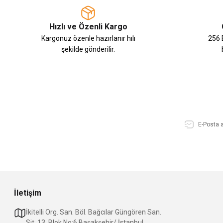
Hızlı ve Özenli Kargo
Kargonuz özenle hazırlanır hılı
256 B
şekilde gönderilir.
İletişim
İkitelli Org. San. Böl. Bağcılar Güngören San.
Sit. 13. Blok No:6 Başakşehir/ İstanbul