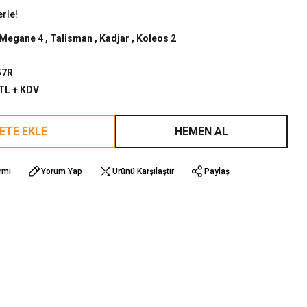
erle!
Megane 4
,
Talisman
,
Kadjar
,
Koleos 2
57R
 TL + KDV
ETE EKLE
HEMEN AL
rmı
Yorum Yap
Ürünü Karşılaştır
Paylaş