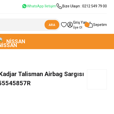
WhatsApp İletişim
Bize Ulaşın : 0212 549 79 00
Giriş Yap
Sepetim
ARA
Üye Ol
NISSAN
adjar Talisman Airbag Sargısı
255545857R