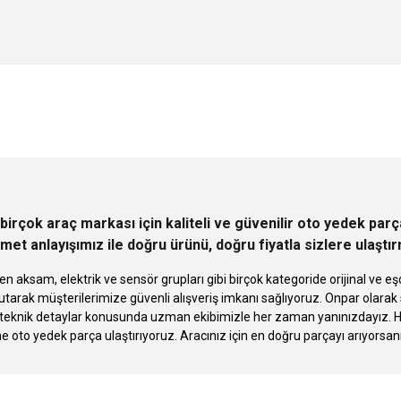
 yetersiz gördüğünüz noktaları öneri formunu kullanarak tarafımıza iletebilirsini
Ürün hakkında henüz soru sorulmamış.
Bu ürüne ilk yorumu siz yapın!
Sitemize ilk yorumu siz yapın!
Deneyimini Paylaş
Yorum Yaz
Soru Sor
birçok araç markası için kaliteli ve güvenilir oto yedek pa
met anlayışımız ile doğru ürünü, doğru fiyatla sizlere ulaştı
n aksam, elektrik ve sensör grupları gibi birçok kategoride orijinal ve
tarak müşterilerimize güvenli alışveriş imkanı sağlıyoruz. Onpar olara
knik detaylar konusunda uzman ekibimizle her zaman yanınızdayız. Hızlı
Gönder
ne oto yedek parça ulaştırıyoruz. Aracınız için en doğru parçayı arıyorsan