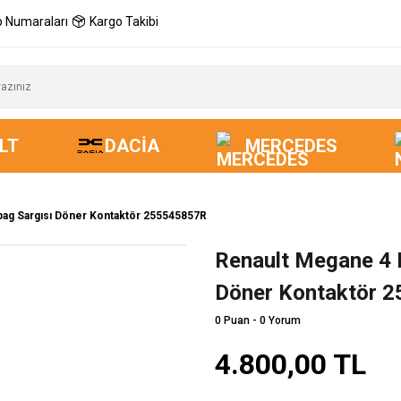
 Numaraları
Kargo Takibi
LT
DACIA
MERCEDES
rbag Sargısı Döner Kontaktör 255545857R
Renault Megane 4 K
Yeni
Döner Kontaktör 
0 Puan - 0 Yorum
4.800,00 TL