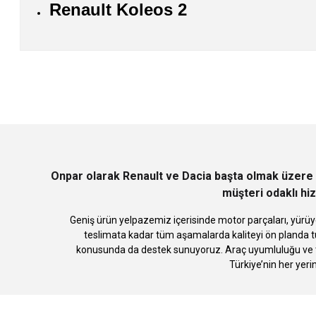
Renault Koleos 2
Bu ürünün fiyat bilgisi, resim, ürün açıklamalarında ve diğer konularda
Görüş ve önerileriniz için teşekkür ederiz.
Ürün resmi kalitesiz, bozuk veya görüntülenemiyor.
Ürün açıklamasında eksik bilgiler bulunuyor.
Ürün bilgilerinde hatalar bulunuyor.
Ürün fiyatı diğer sitelerden daha pahalı.
Bu ürüne benzer farklı alternatifler olmalı.
Onpar olarak Renault ve Dacia başta olmak üzere 
müşteri odaklı hiz
Geniş ürün yelpazemiz içerisinde motor parçaları, yürüye
teslimata kadar tüm aşamalarda kaliteyi ön planda tu
konusunda da destek sunuyoruz. Araç uyumluluğu ve te
Türkiye’nin her yeri