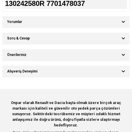
130242580R 7701478037
Yorumlar
Soru & Cevap
Bu ürüne ilk yorumu siz yapın!
Önerileriniz
Ürün hakkında henüz soru sorulmamış.
Yorum Yaz
Bu ürünün fiyat bilgisi, resim, ürün açıklamalarında ve diğer konularda
Alışveriş Deneyimi
yetersiz gördüğünüz noktaları öneri formunu kullanarak tarafımıza
Soru Sor
iletebilirsiniz.
Görüş ve önerileriniz için teşekkür ederiz.
Sitemize ilk yorumu siz yapın!
Ürün resmi kalitesiz, bozuk veya görüntülenemiyor.
Onpar olarak Renault ve Dacia başta olmak üzere birçok araç
markası için kaliteli ve güvenilir oto yedek parça çözümleri
Ürün açıklamasında eksik bilgiler bulunuyor.
Deneyimini Paylaş
sunuyoruz. Sektördeki tecrübemiz ve müşteri odaklı hizmet
Ürün bilgilerinde hatalar bulunuyor.
anlayışımız ile doğru ürünü, doğru fiyatla sizlere ulaştırmayı
hedefliyoruz.
Ürün fiyatı diğer sitelerden daha pahalı.