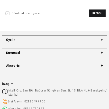
E-Bülten Aboneliği
KAYDOL
Üyelik
Kurumsal
Alışveriş
İletişim
İkitelli Org. San. Böl. Bağcılar Güngören San. Sit. 13. Blok No:6 Başakşehir/
İstanbul
Bizi Arayın : 0212 549 79 00
WhatsApp : 0534 307 03 37