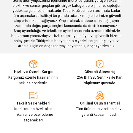
Geniş ürün yelpazemiz içerisinde motor parçaları, yürüyen aksam,
Bu ürüne benzer farklı alternatifler olmalı.
elektrik ve sensör grupları gibi birçok kategoride orijinal ve eşdeğer
yedek parçalar bulunmaktadır. Tedarik sürecinden teslimata kadar
tüm aşamalarda kaliteyi ön planda tutarak müşterilerimize güvenli
alışveriş imkanı sağlıyoruz. Onpar olarak sadece satış değil, aynı
zamanda doğru parça seçimi konusunda da destek sunuyoruz.
Araç uyumluluğu ve teknik detaylar konusunda uzman ekibimizle
her zaman yanınızdayız. Hızlı kargo, uygun fiyat ve güvenilir hizmet
Gönder
anlayışımızla Türkiye’nin her yerine oto yedek parça ulaştırıyoruz.
Aracınız için en doğru parçayı arıyorsanız, doğru yerdesiniz.
Hızlı ve Özenli Kargo
Güvenli Alışveriş
Kargonuz özenle hazırlanır hılı
256 BIT SSL Sertifika ile Kart
şekilde gönderilir.
bilgileriniz güvende.
Taksit Seçenekleri
Orijinal Ürün Garantisi
Kredi kartına özel taksit
Tüm ürünlerimiz orijinaldir ve
imkanlar ve özel ödeme
garanti kapsamındadır.
seçenekleri