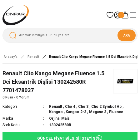
ARA
Anasayfa
Renault
Renault Clio Kango Megane Fluence 1.5 Dci Eksantrik Diş
Renault Clio Kango Megane Fluence 1.5
Dci Eksantrik Dişlisi 130242580R
7701478037
0 Puan - 0 Yorum
Kategori
Renault
,
Clio 4
,
Clio 3
,
Clio 2 Symbol Hb
,
Kangoo
,
Kangoo 2-3
,
Megane 3
,
Fluence
Marka
Orjinal Mais
Stok Kodu
130242580R
GÜNCEL FİYAT BİLGİSİ İSTEYİN