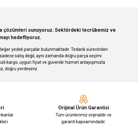
rça çözümleri sunuyoruz. Sektördeki tecrübemiz ve
rmayı hedefliyoruz.
 eşdeğer yedek parçalar bulunmaktadır. Tedarik sürecinden
k sadece satış değil, aynı zamanda doğru parça seçimi
 kargo, uygun fiyat ve güvenilir hizmet anlayışımızla
ız, doğru yerdesiniz.
ri
Orijinal Ürün Garantisi
imkanlar
Tüm ürünlerimiz orijinaldir ve
leri
garanti kapsamındadır.