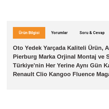
Ürün Bilgisi
Yorumlar
Soru & Cevap
Oto Yedek Yarçada Kaliteli Ürün, Av
Pierburg Marka Orjinal Montaj ve S
Türkiye'nin Her Yerine Aynı Gün K
Renault Clio Kangoo Fluence Mag
Bu ürünün fiyat bilgisi, resim, ürün açıklamalarında ve diğer konularda
Görüş ve önerileriniz için teşekkür ederiz.
Ürün resmi kalitesiz, bozuk veya görüntülenemiyor.