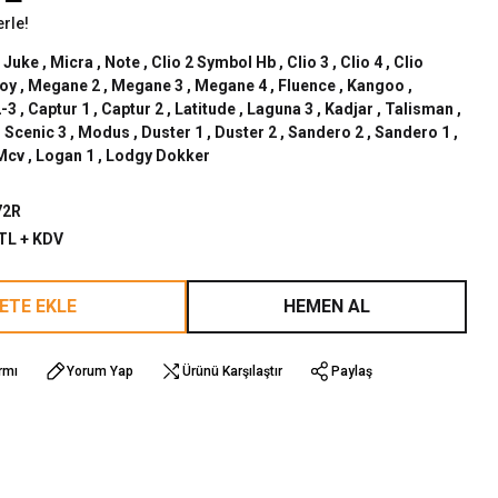
erle!
,
Juke
,
Micra
,
Note
,
Clio 2 Symbol Hb
,
Clio 3
,
Clio 4
,
Clio
oy
,
Megane 2
,
Megane 3
,
Megane 4
,
Fluence
,
Kangoo
,
-3
,
Captur 1
,
Captur 2
,
Latitude
,
Laguna 3
,
Kadjar
,
Talisman
,
,
Scenic 3
,
Modus
,
Duster 1
,
Duster 2
,
Sandero 2
,
Sandero 1
,
Mcv
,
Logan 1
,
Lodgy Dokker
72R
 TL + KDV
ETE EKLE
HEMEN AL
rmı
Yorum Yap
Ürünü Karşılaştır
Paylaş