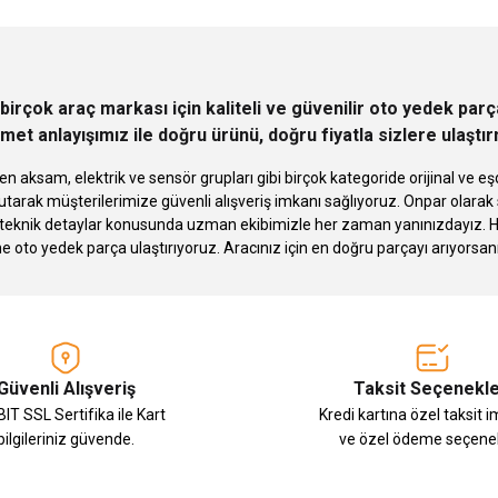
birçok araç markası için kaliteli ve güvenilir oto yedek pa
met anlayışımız ile doğru ürünü, doğru fiyatla sizlere ulaştı
n aksam, elektrik ve sensör grupları gibi birçok kategoride orijinal ve
tarak müşterilerimize güvenli alışveriş imkanı sağlıyoruz. Onpar olara
knik detaylar konusunda uzman ekibimizle her zaman yanınızdayız. Hızlı
Gönder
ne oto yedek parça ulaştırıyoruz. Aracınız için en doğru parçayı arıyorsan
Güvenli Alışveriş
Taksit Seçenekle
IT SSL Sertifika ile Kart
Kredi kartına özel taksit 
bilgileriniz güvende.
ve özel ödeme seçenek