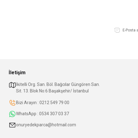
İletişim
İkitelli Org. San. Böl. Bağcılar Güngören San.
Sit. 13. Blok No:6 Başakşehir/ İstanbul
Bizi Arayın : 0212 549 79 00
WhatsApp : 0534 307 03 37
onuryedekparca@hotmail.com