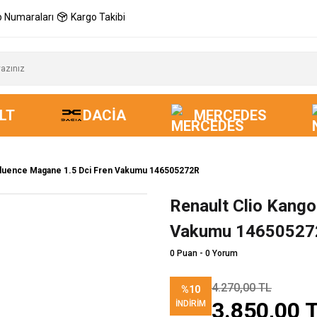
 Numaraları
Kargo Takibi
LT
DACIA
MERCEDES
Fluence Magane 1.5 Dci Fren Vakumu 146505272R
Renault Clio Kango
Yeni
Vakumu 14650527
0 Puan - 0 Yorum
4.270,00 TL
%10
3.850,00 
İNDIRIM