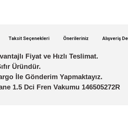
Taksit Seçenekleri
Önerileriniz
Alışveriş D
antajlı Fiyat ve Hızlı Teslimat.
ıfır Üründür.
argo İle Gönderim Yapmaktayız.
ane 1.5 Dci Fren Vakumu 146505272R
 yetersiz gördüğünüz noktaları öneri formunu kullanarak tarafımıza iletebilirsini
Ürün hakkında henüz soru sorulmamış.
Bu ürüne ilk yorumu siz yapın!
Sitemize ilk yorumu siz yapın!
Deneyimini Paylaş
Yorum Yaz
Soru Sor