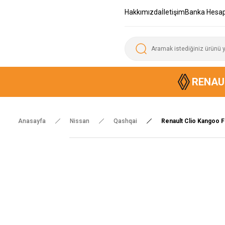
Hakkımızda
İletişim
Banka Hesap
RENAU
Anasayfa
Nissan
Qashqai
Renault Clio Kangoo 