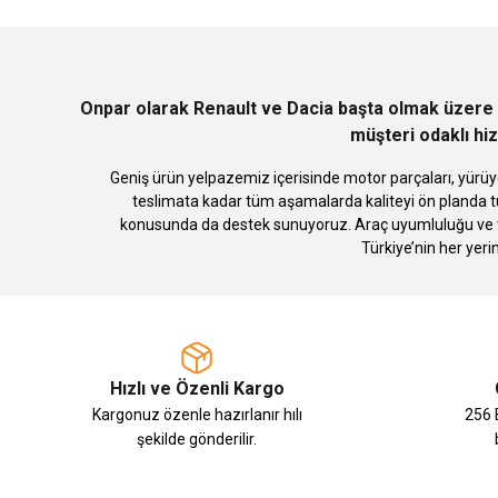
Ürün açıklamasında eksik bilgiler bulunuyor.
Ürün bilgilerinde hatalar bulunuyor.
Ürün fiyatı diğer sitelerden daha pahalı.
Bu ürüne benzer farklı alternatifler olmalı.
Onpar olarak Renault ve Dacia başta olmak üzere 
müşteri odaklı hiz
Geniş ürün yelpazemiz içerisinde motor parçaları, yürüye
teslimata kadar tüm aşamalarda kaliteyi ön planda tu
konusunda da destek sunuyoruz. Araç uyumluluğu ve te
Türkiye’nin her yeri
Hızlı ve Özenli Kargo
Kargonuz özenle hazırlanır hılı
256 B
şekilde gönderilir.