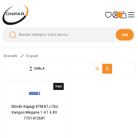
ARA
Anasayfa
Özgayd
SIRALA
Yeni
Silindir Kapağı K7M-K7J Clio
Kangoo Megane 1.4 1.6 8V
7701472681