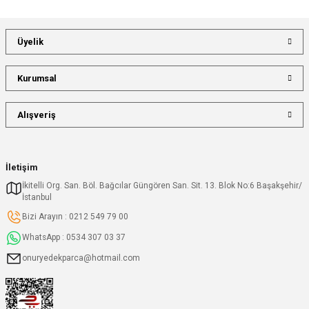
Üyelik
Kurumsal
Alışveriş
İletişim
İkitelli Org. San. Böl. Bağcılar Güngören San. Sit. 13. Blok No:6 Başakşehir/
İstanbul
Bizi Arayın : 0212 549 79 00
WhatsApp : 0534 307 03 37
onuryedekparca@hotmail.com