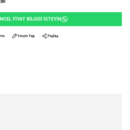
28R
NCEL FİYAT BİLGİSİ İSTEYİN
rmı
Yorum Yap
Paylaş