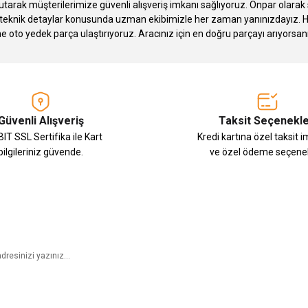
tarak müşterilerimize güvenli alışveriş imkanı sağlıyoruz. Onpar olara
knik detaylar konusunda uzman ekibimizle her zaman yanınızdayız. Hızlı
Gönder
ne oto yedek parça ulaştırıyoruz. Aracınız için en doğru parçayı arıyorsan
Güvenli Alışveriş
Taksit Seçenekle
IT SSL Sertifika ile Kart
Kredi kartına özel taksit 
bilgileriniz güvende.
ve özel ödeme seçenek
E-Bülten Aboneliği