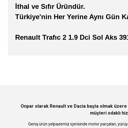
İthal ve Sıfır Üründür.
Türkiye'nin Her Yerine Aynı Gün K
Renault Trafıc 2 1.9 Dci Sol Aks 
Bu ürünün fiyat bilgisi, resim, ürün açıklamalarında ve diğer konularda
Görüş ve önerileriniz için teşekkür ederiz.
Ürün resmi kalitesiz, bozuk veya görüntülenemiyor.
Ürün açıklamasında eksik bilgiler bulunuyor.
Ürün bilgilerinde hatalar bulunuyor.
Ürün fiyatı diğer sitelerden daha pahalı.
Bu ürüne benzer farklı alternatifler olmalı.
Onpar olarak Renault ve Dacia başta olmak üzere 
müşteri odaklı hiz
Geniş ürün yelpazemiz içerisinde motor parçaları, yürüye