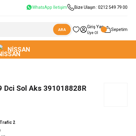
WhatsApp İletişim
Bize Ulaşın : 0212 549 79 00
Giriş Yap
Sepetim
ARA
Üye Ol
NISSAN
.9 Dci Sol Aks 391018828R
Trafic 2
n