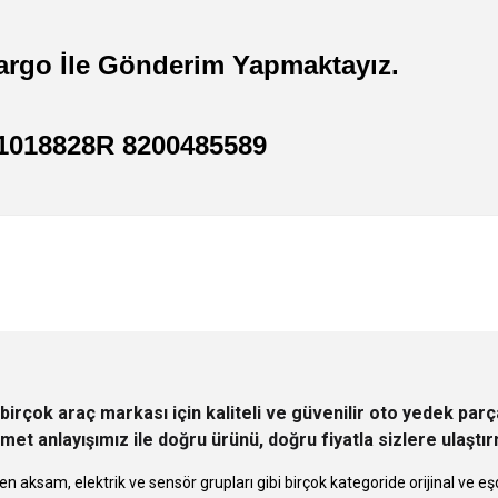
argo İle Gönderim Yapmaktayız.
391018828R 8200485589
 yetersiz gördüğünüz noktaları öneri formunu kullanarak tarafımıza iletebilirsini
Ürün hakkında henüz soru sorulmamış.
Bu ürüne ilk yorumu siz yapın!
Sitemize ilk yorumu siz yapın!
Deneyimini Paylaş
Yorum Yaz
Soru Sor
birçok araç markası için kaliteli ve güvenilir oto yedek pa
met anlayışımız ile doğru ürünü, doğru fiyatla sizlere ulaştı
n aksam, elektrik ve sensör grupları gibi birçok kategoride orijinal ve