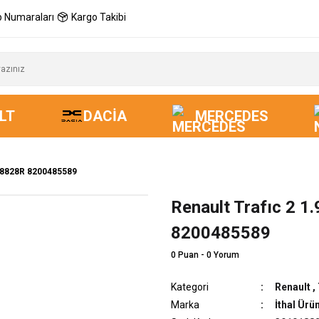
 Numaraları
Kargo Takibi
LT
DACIA
MERCEDES
018828R 8200485589
Renault Trafıc 2 1
8200485589
0 Puan - 0 Yorum
Kategori
Renault
,
Marka
İthal Ürü