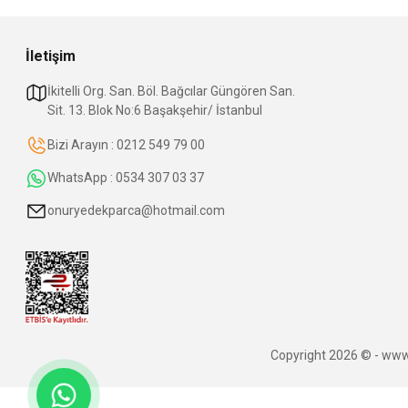
İletişim
İkitelli Org. San. Böl. Bağcılar Güngören San.
Sit. 13. Blok No:6 Başakşehir/ İstanbul
Bizi Arayın : 0212 549 79 00
WhatsApp : 0534 307 03 37
onuryedekparca@hotmail.com
Copyright 2026 © - www.o