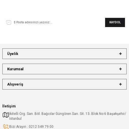
E-Bülten Aboneliği
KAYDOL
Üyelik
Kurumsal
Alışveriş
İletişim
İkitelli Org. San. Böl. Bağcılar Güngören San. Sit. 13. Blok No:6 Başakşehir/
İstanbul
Bizi Arayın : 0212 549 79 00