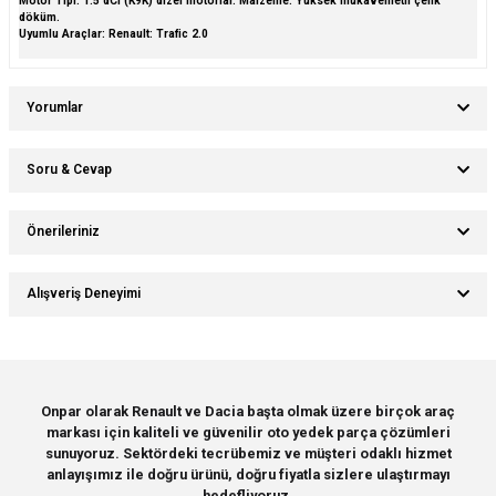
Motor Tipi: 1.5 dCi (K9K) dizel motorlar. Malzeme: Yüksek mukavemetli çelik
döküm.
Uyumlu Araçlar: Renault: Trafic 2.0
Yorumlar
Soru & Cevap
Bu ürüne ilk yorumu siz yapın!
Önerileriniz
Ürün hakkında henüz soru sorulmamış.
Yorum Yaz
Bu ürünün fiyat bilgisi, resim, ürün açıklamalarında ve diğer konularda
Alışveriş Deneyimi
yetersiz gördüğünüz noktaları öneri formunu kullanarak tarafımıza
Soru Sor
iletebilirsiniz.
Görüş ve önerileriniz için teşekkür ederiz.
Sitemize ilk yorumu siz yapın!
Ürün resmi kalitesiz, bozuk veya görüntülenemiyor.
Onpar olarak Renault ve Dacia başta olmak üzere birçok araç
markası için kaliteli ve güvenilir oto yedek parça çözümleri
Ürün açıklamasında eksik bilgiler bulunuyor.
Deneyimini Paylaş
sunuyoruz. Sektördeki tecrübemiz ve müşteri odaklı hizmet
Ürün bilgilerinde hatalar bulunuyor.
anlayışımız ile doğru ürünü, doğru fiyatla sizlere ulaştırmayı
hedefliyoruz.
Ürün fiyatı diğer sitelerden daha pahalı.