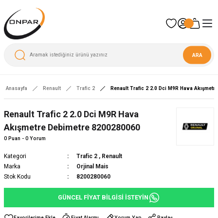
ARA
Anasayfa
Renault
Trafic 2
Renault Trafic 2 2.0 Dci M9R Hava Akışmet
Yeni
Renault Trafic 2 2.0 Dci M9R Hava
Akışmetre Debimetre 8200280060
0 Puan - 0 Yorum
Kategori
Trafic 2
,
Renault
Marka
Orjinal Mais
Stok Kodu
8200280060
GÜNCEL FİYAT BİLGİSİ İSTEYİN
Fiyat Alarmı
Yorum Yap
Paylaş