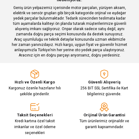
Geniş ürün yelpazemiz içerisinde motor parçaları, yürüyen aksam,
Bu ürüne benzer farklı alternatifler olmalı.
elektrik ve sensör grupları gibi birçok kategoride orijinal ve eşdeğer
yedek parçalar bulunmaktadır. Tedarik sürecinden teslimata kadar
tüm aşamalarda kaliteyi ön planda tutarak müşterilerimize güvenli
alışveriş imkanı sağlıyoruz. Onpar olarak sadece satış değil, aynı
zamanda doğru parça seçimi konusunda da destek sunuyoruz.
Araç uyumluluğu ve teknik detaylar konusunda uzman ekibimizle
her zaman yanınızdayız. Hızlı kargo, uygun fiyat ve güvenilir hizmet
Gönder
anlayışımızla Türkiye’nin her yerine oto yedek parça ulaştırıyoruz.
Aracınız için en doğru parçayı arıyorsanız, doğru yerdesiniz.
Hızlı ve Özenli Kargo
Güvenli Alışveriş
Kargonuz özenle hazırlanır hılı
256 BIT SSL Sertifika ile Kart
şekilde gönderilir.
bilgileriniz güvende.
Taksit Seçenekleri
Orijinal Ürün Garantisi
Kredi kartına özel taksit
Tüm ürünlerimiz orijinaldir ve
imkanlar ve özel ödeme
garanti kapsamındadır.
seçenekleri