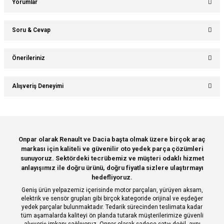
Yorumlar
Soru & Cevap
Bu ürüne ilk yorumu siz yapın!
Önerileriniz
Ürün hakkında henüz soru sorulmamış.
Yorum Yaz
Bu ürünün fiyat bilgisi, resim, ürün açıklamalarında ve diğer konularda
Alışveriş Deneyimi
yetersiz gördüğünüz noktaları öneri formunu kullanarak tarafımıza
Soru Sor
iletebilirsiniz.
Görüş ve önerileriniz için teşekkür ederiz.
Sitemize ilk yorumu siz yapın!
Ürün resmi kalitesiz, bozuk veya görüntülenemiyor.
Onpar olarak Renault ve Dacia başta olmak üzere birçok araç
markası için kaliteli ve güvenilir oto yedek parça çözümleri
Ürün açıklamasında eksik bilgiler bulunuyor.
Deneyimini Paylaş
sunuyoruz. Sektördeki tecrübemiz ve müşteri odaklı hizmet
Ürün bilgilerinde hatalar bulunuyor.
anlayışımız ile doğru ürünü, doğru fiyatla sizlere ulaştırmayı
hedefliyoruz.
Ürün fiyatı diğer sitelerden daha pahalı.
Geniş ürün yelpazemiz içerisinde motor parçaları, yürüyen aksam,
Bu ürüne benzer farklı alternatifler olmalı.
elektrik ve sensör grupları gibi birçok kategoride orijinal ve eşdeğer
yedek parçalar bulunmaktadır. Tedarik sürecinden teslimata kadar
tüm aşamalarda kaliteyi ön planda tutarak müşterilerimize güvenli
alışveriş imkanı sağlıyoruz. Onpar olarak sadece satış değil, aynı