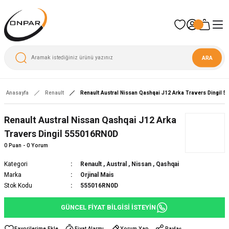
ARA
Anasayfa
Renault
Renault Austral Nissan Qashqai J12 Arka Travers Dingil 
Renault Austral Nissan Qashqai J12 Arka
Travers Dingil 555016RN0D
0 Puan - 0 Yorum
Kategori
Renault
,
Austral
,
Nissan
,
Qashqai
Marka
Orjinal Mais
Stok Kodu
555016RN0D
GÜNCEL FİYAT BİLGİSİ İSTEYİN
Fiyat Alarmı
Yorum Yap
Paylaş