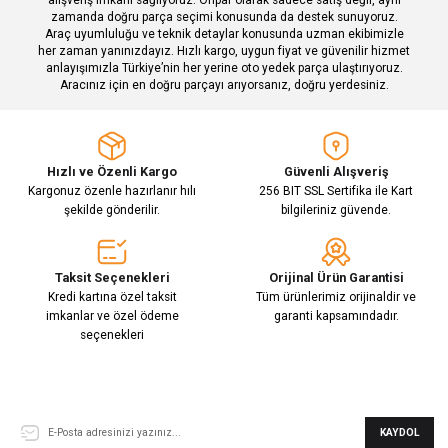
zamanda doğru parça seçimi konusunda da destek sunuyoruz.
Araç uyumluluğu ve teknik detaylar konusunda uzman ekibimizle
her zaman yanınızdayız. Hızlı kargo, uygun fiyat ve güvenilir hizmet
Gönder
anlayışımızla Türkiye’nin her yerine oto yedek parça ulaştırıyoruz.
Aracınız için en doğru parçayı arıyorsanız, doğru yerdesiniz.
Hızlı ve Özenli Kargo
Güvenli Alışveriş
Kargonuz özenle hazırlanır hılı
256 BIT SSL Sertifika ile Kart
şekilde gönderilir.
bilgileriniz güvende.
Taksit Seçenekleri
Orijinal Ürün Garantisi
Kredi kartına özel taksit
Tüm ürünlerimiz orijinaldir ve
imkanlar ve özel ödeme
garanti kapsamındadır.
seçenekleri
E-Bülten Aboneliği
KAYDOL