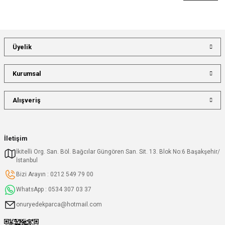
Üyelik
Kurumsal
Alışveriş
İletişim
İkitelli Org. San. Böl. Bağcılar Güngören San. Sit. 13. Blok No:6 Başakşehir/
İstanbul
Bizi Arayın : 0212 549 79 00
WhatsApp : 0534 307 03 37
onuryedekparca@hotmail.com