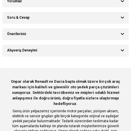
Yorumlar
Soru & Cevap
Bu ürüne ilk yorumu siz yapın!
Önerileriniz
Ürün hakkında henüz soru sorulmamış.
Yorum Yaz
Bu ürünün fiyat bilgisi, resim, ürün açıklamalarında ve diğer konularda
Alışveriş Deneyimi
yetersiz gördüğünüz noktaları öneri formunu kullanarak tarafımıza
Soru Sor
iletebilirsiniz.
Görüş ve önerileriniz için teşekkür ederiz.
Sitemize ilk yorumu siz yapın!
Ürün resmi kalitesiz, bozuk veya görüntülenemiyor.
Onpar olarak Renault ve Dacia başta olmak üzere birçok araç
markası için kaliteli ve güvenilir oto yedek parça çözümleri
Ürün açıklamasında eksik bilgiler bulunuyor.
Deneyimini Paylaş
sunuyoruz. Sektördeki tecrübemiz ve müşteri odaklı hizmet
Ürün bilgilerinde hatalar bulunuyor.
anlayışımız ile doğru ürünü, doğru fiyatla sizlere ulaştırmayı
hedefliyoruz.
Ürün fiyatı diğer sitelerden daha pahalı.
Geniş ürün yelpazemiz içerisinde motor parçaları, yürüyen aksam,
Bu ürüne benzer farklı alternatifler olmalı.
elektrik ve sensör grupları gibi birçok kategoride orijinal ve eşdeğer
yedek parçalar bulunmaktadır. Tedarik sürecinden teslimata kadar
tüm aşamalarda kaliteyi ön planda tutarak müşterilerimize güvenli
alışveriş imkanı sağlıyoruz. Onpar olarak sadece satış değil, aynı