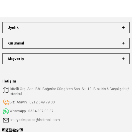
Üyelik
Kurumsal
Alışveriş
İletişim
İkitelli Org. San. Böl. Bağcılar Güngören San. Sit. 13. Blok No:6 Başakşehir/
İstanbul
Bizi Arayın : 0212 549 79 00
WhatsApp : 0534 307 03 37
onuryedekparca@hotmail.com