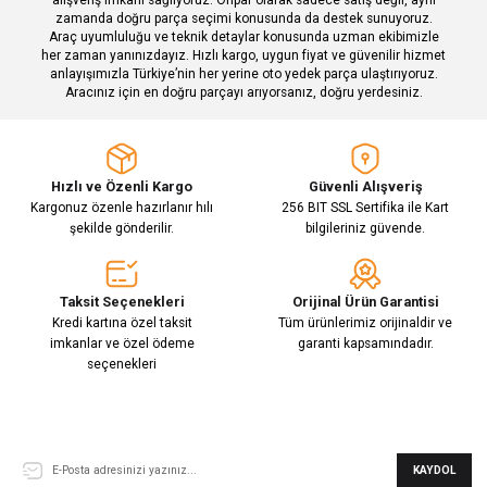
zamanda doğru parça seçimi konusunda da destek sunuyoruz.
Araç uyumluluğu ve teknik detaylar konusunda uzman ekibimizle
her zaman yanınızdayız. Hızlı kargo, uygun fiyat ve güvenilir hizmet
Gönder
anlayışımızla Türkiye’nin her yerine oto yedek parça ulaştırıyoruz.
Aracınız için en doğru parçayı arıyorsanız, doğru yerdesiniz.
Hızlı ve Özenli Kargo
Güvenli Alışveriş
Kargonuz özenle hazırlanır hılı
256 BIT SSL Sertifika ile Kart
şekilde gönderilir.
bilgileriniz güvende.
Taksit Seçenekleri
Orijinal Ürün Garantisi
Kredi kartına özel taksit
Tüm ürünlerimiz orijinaldir ve
imkanlar ve özel ödeme
garanti kapsamındadır.
seçenekleri
E-Bülten Aboneliği
KAYDOL