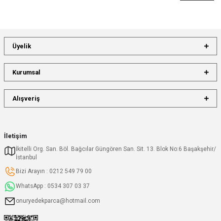
Üyelik
Kurumsal
Alışveriş
İletişim
İkitelli Org. San. Böl. Bağcılar Güngören San. Sit. 13. Blok No:6 Başakşehir/
İstanbul
Bizi Arayın : 0212 549 79 00
WhatsApp : 0534 307 03 37
onuryedekparca@hotmail.com