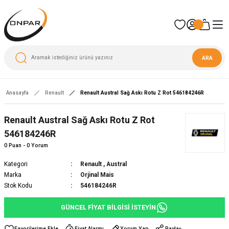
ARA
Anasayfa
Renault
Renault Austral Sağ Askı Rotu Z Rot 546184246R
Renault Austral Sağ Askı Rotu Z Rot
546184246R
0 Puan - 0 Yorum
Kategori
Renault
,
Austral
Marka
Orjinal Mais
Stok Kodu
546184246R
GÜNCEL FİYAT BİLGİSİ İSTEYİN
Fiyat Alarmı
Yorum Yap
Paylaş