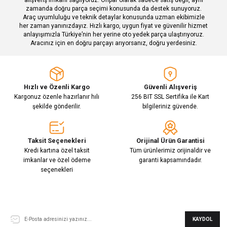
zamanda doğru parça seçimi konusunda da destek sunuyoruz.
Araç uyumluluğu ve teknik detaylar konusunda uzman ekibimizle
her zaman yanınızdayız. Hızlı kargo, uygun fiyat ve güvenilir hizmet
Gönder
anlayışımızla Türkiye’nin her yerine oto yedek parça ulaştırıyoruz.
Aracınız için en doğru parçayı arıyorsanız, doğru yerdesiniz.
Hızlı ve Özenli Kargo
Güvenli Alışveriş
Kargonuz özenle hazırlanır hılı
256 BIT SSL Sertifika ile Kart
şekilde gönderilir.
bilgileriniz güvende.
Taksit Seçenekleri
Orijinal Ürün Garantisi
Kredi kartına özel taksit
Tüm ürünlerimiz orijinaldir ve
imkanlar ve özel ödeme
garanti kapsamındadır.
seçenekleri
E-Bülten Aboneliği
KAYDOL