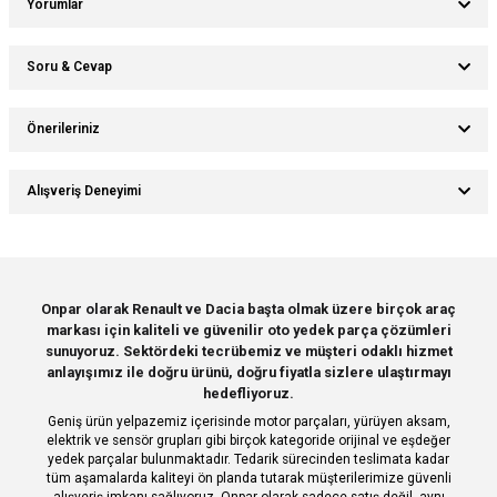
Yorumlar
Soru & Cevap
Bu ürüne ilk yorumu siz yapın!
Önerileriniz
Ürün hakkında henüz soru sorulmamış.
Yorum Yaz
Bu ürünün fiyat bilgisi, resim, ürün açıklamalarında ve diğer konularda
Alışveriş Deneyimi
yetersiz gördüğünüz noktaları öneri formunu kullanarak tarafımıza
Soru Sor
iletebilirsiniz.
Görüş ve önerileriniz için teşekkür ederiz.
Sitemize ilk yorumu siz yapın!
Ürün resmi kalitesiz, bozuk veya görüntülenemiyor.
Onpar olarak Renault ve Dacia başta olmak üzere birçok araç
markası için kaliteli ve güvenilir oto yedek parça çözümleri
Ürün açıklamasında eksik bilgiler bulunuyor.
Deneyimini Paylaş
sunuyoruz. Sektördeki tecrübemiz ve müşteri odaklı hizmet
Ürün bilgilerinde hatalar bulunuyor.
anlayışımız ile doğru ürünü, doğru fiyatla sizlere ulaştırmayı
hedefliyoruz.
Ürün fiyatı diğer sitelerden daha pahalı.
Geniş ürün yelpazemiz içerisinde motor parçaları, yürüyen aksam,
Bu ürüne benzer farklı alternatifler olmalı.
elektrik ve sensör grupları gibi birçok kategoride orijinal ve eşdeğer
yedek parçalar bulunmaktadır. Tedarik sürecinden teslimata kadar
tüm aşamalarda kaliteyi ön planda tutarak müşterilerimize güvenli
alışveriş imkanı sağlıyoruz. Onpar olarak sadece satış değil, aynı