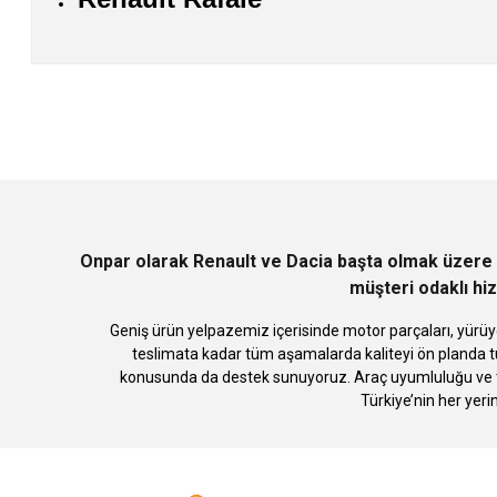
Bu ürünün fiyat bilgisi, resim, ürün açıklamalarında ve diğer konularda
Görüş ve önerileriniz için teşekkür ederiz.
Ürün resmi kalitesiz, bozuk veya görüntülenemiyor.
Ürün açıklamasında eksik bilgiler bulunuyor.
Ürün bilgilerinde hatalar bulunuyor.
Ürün fiyatı diğer sitelerden daha pahalı.
Bu ürüne benzer farklı alternatifler olmalı.
Onpar olarak Renault ve Dacia başta olmak üzere 
müşteri odaklı hiz
Geniş ürün yelpazemiz içerisinde motor parçaları, yürüye
teslimata kadar tüm aşamalarda kaliteyi ön planda tu
konusunda da destek sunuyoruz. Araç uyumluluğu ve te
Türkiye’nin her yeri