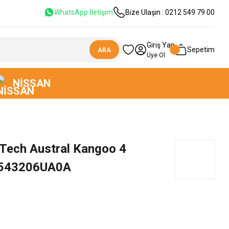
WhatsApp İletişim
Bize Ulaşın : 0212 549 79 00
Giriş Yap
Sepetim
ARA
Üye Ol
NISSAN
Tech Austral Kangoo 4
 543206UA0A