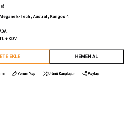
le!
Megane E-Tech
,
Austral
,
Kangoo 4
A0A.
 TL + KDV
ETE EKLE
HEMEN AL
rmı
Yorum Yap
Ürünü Karşılaştır
Paylaş