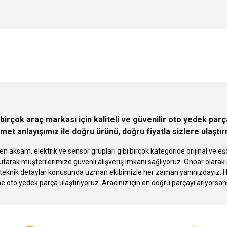
 yetersiz gördüğünüz noktaları öneri formunu kullanarak tarafımıza iletebilirsini
Ürün hakkında henüz soru sorulmamış.
Bu ürüne ilk yorumu siz yapın!
Sitemize ilk yorumu siz yapın!
Deneyimini Paylaş
Yorum Yaz
Soru Sor
birçok araç markası için kaliteli ve güvenilir oto yedek pa
met anlayışımız ile doğru ürünü, doğru fiyatla sizlere ulaştı
n aksam, elektrik ve sensör grupları gibi birçok kategoride orijinal ve
tarak müşterilerimize güvenli alışveriş imkanı sağlıyoruz. Onpar olara
knik detaylar konusunda uzman ekibimizle her zaman yanınızdayız. Hızlı
Gönder
ne oto yedek parça ulaştırıyoruz. Aracınız için en doğru parçayı arıyorsan