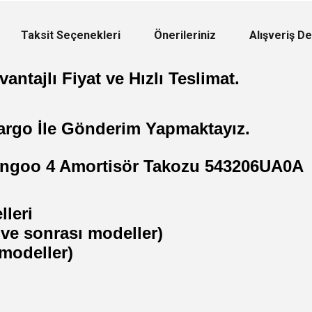
Taksit Seçenekleri
Önerileriniz
Alışveriş D
antajlı Fiyat ve Hızlı Teslimat.
argo İle Gönderim Yapmaktayız.
angoo 4 Amortisör Takozu 543206UA0A
leri
ve sonrası modeller)
 modeller)