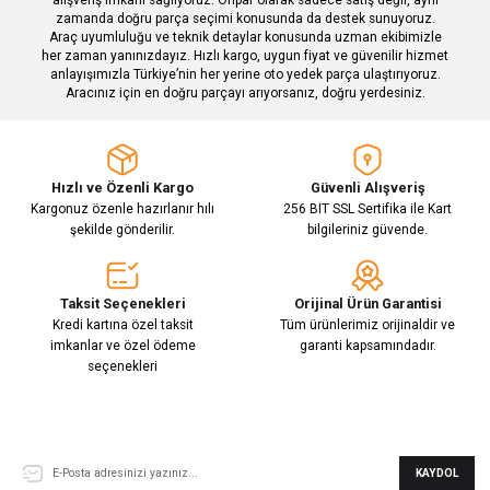
zamanda doğru parça seçimi konusunda da destek sunuyoruz.
Araç uyumluluğu ve teknik detaylar konusunda uzman ekibimizle
her zaman yanınızdayız. Hızlı kargo, uygun fiyat ve güvenilir hizmet
Gönder
anlayışımızla Türkiye’nin her yerine oto yedek parça ulaştırıyoruz.
Aracınız için en doğru parçayı arıyorsanız, doğru yerdesiniz.
Hızlı ve Özenli Kargo
Güvenli Alışveriş
Kargonuz özenle hazırlanır hılı
256 BIT SSL Sertifika ile Kart
şekilde gönderilir.
bilgileriniz güvende.
Taksit Seçenekleri
Orijinal Ürün Garantisi
Kredi kartına özel taksit
Tüm ürünlerimiz orijinaldir ve
imkanlar ve özel ödeme
garanti kapsamındadır.
seçenekleri
E-Bülten Aboneliği
KAYDOL