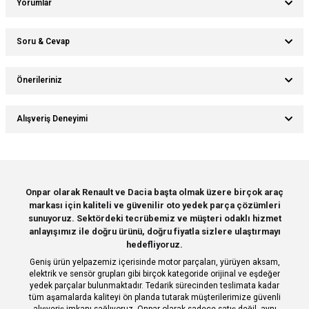
Yorumlar
Soru & Cevap
Bu ürüne ilk yorumu siz yapın!
Önerileriniz
Ürün hakkında henüz soru sorulmamış.
Yorum Yaz
Bu ürünün fiyat bilgisi, resim, ürün açıklamalarında ve diğer konularda
Alışveriş Deneyimi
yetersiz gördüğünüz noktaları öneri formunu kullanarak tarafımıza
Soru Sor
iletebilirsiniz.
Görüş ve önerileriniz için teşekkür ederiz.
Sitemize ilk yorumu siz yapın!
Ürün resmi kalitesiz, bozuk veya görüntülenemiyor.
Onpar olarak Renault ve Dacia başta olmak üzere birçok araç
markası için kaliteli ve güvenilir oto yedek parça çözümleri
Ürün açıklamasında eksik bilgiler bulunuyor.
Deneyimini Paylaş
sunuyoruz. Sektördeki tecrübemiz ve müşteri odaklı hizmet
Ürün bilgilerinde hatalar bulunuyor.
anlayışımız ile doğru ürünü, doğru fiyatla sizlere ulaştırmayı
hedefliyoruz.
Ürün fiyatı diğer sitelerden daha pahalı.
Geniş ürün yelpazemiz içerisinde motor parçaları, yürüyen aksam,
Bu ürüne benzer farklı alternatifler olmalı.
elektrik ve sensör grupları gibi birçok kategoride orijinal ve eşdeğer
yedek parçalar bulunmaktadır. Tedarik sürecinden teslimata kadar
tüm aşamalarda kaliteyi ön planda tutarak müşterilerimize güvenli
alışveriş imkanı sağlıyoruz. Onpar olarak sadece satış değil, aynı