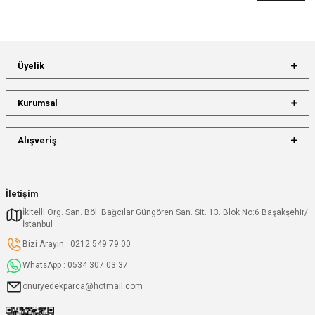
Üyelik
Kurumsal
Alışveriş
İletişim
İkitelli Org. San. Böl. Bağcılar Güngören San. Sit. 13. Blok No:6 Başakşehir/
İstanbul
Bizi Arayın : 0212 549 79 00
WhatsApp : 0534 307 03 37
onuryedekparca@hotmail.com