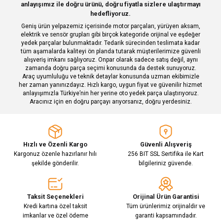
anlayışımız ile doğru ürünü, doğru fiyatla sizlere ulaştırmayı
hedefliyoruz.
Ürün fiyatı diğer sitelerden daha pahalı.
Geniş ürün yelpazemiz içerisinde motor parçaları, yürüyen aksam,
Bu ürüne benzer farklı alternatifler olmalı.
elektrik ve sensör grupları gibi birçok kategoride orijinal ve eşdeğer
yedek parçalar bulunmaktadır. Tedarik sürecinden teslimata kadar
tüm aşamalarda kaliteyi ön planda tutarak müşterilerimize güvenli
alışveriş imkanı sağlıyoruz. Onpar olarak sadece satış değil, aynı
zamanda doğru parça seçimi konusunda da destek sunuyoruz.
Araç uyumluluğu ve teknik detaylar konusunda uzman ekibimizle
her zaman yanınızdayız. Hızlı kargo, uygun fiyat ve güvenilir hizmet
Gönder
anlayışımızla Türkiye’nin her yerine oto yedek parça ulaştırıyoruz.
Aracınız için en doğru parçayı arıyorsanız, doğru yerdesiniz.
Hızlı ve Özenli Kargo
Güvenli Alışveriş
Kargonuz özenle hazırlanır hılı
256 BIT SSL Sertifika ile Kart
şekilde gönderilir.
bilgileriniz güvende.
Taksit Seçenekleri
Orijinal Ürün Garantisi
Kredi kartına özel taksit
Tüm ürünlerimiz orijinaldir ve
imkanlar ve özel ödeme
garanti kapsamındadır.