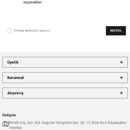
seçenekleri
E-Bülten Aboneliği
KAYDOL
Üyelik
Kurumsal
Alışveriş
İletişim
İkitelli Org. San. Böl. Bağcılar Güngören San. Sit. 13. Blok No:6 Başakşehir/
İstanbul