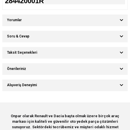
284420001R
Yorumlar
Soru & Cevap
Bu ürüne ilk yorumu siz yapın!
Taksit Seçenekleri
Ürün hakkında henüz soru sorulmamış.
Yorum Yaz
Önerileriniz
Soru Sor
Bu ürünün fiyat bilgisi, resim, ürün açıklamalarında ve diğer konularda
Alışveriş Deneyimi
yetersiz gördüğünüz noktaları öneri formunu kullanarak tarafımıza
iletebilirsiniz.
Görüş ve önerileriniz için teşekkür ederiz.
Sitemize ilk yorumu siz yapın!
Ürün resmi kalitesiz, bozuk veya görüntülenemiyor.
Onpar olarak Renault ve Dacia başta olmak üzere birçok araç
markası için kaliteli ve güvenilir oto yedek parça çözümleri
Ürün açıklamasında eksik bilgiler bulunuyor.
Deneyimini Paylaş
sunuyoruz. Sektördeki tecrübemiz ve müşteri odaklı hizmet
Ürün bilgilerinde hatalar bulunuyor.