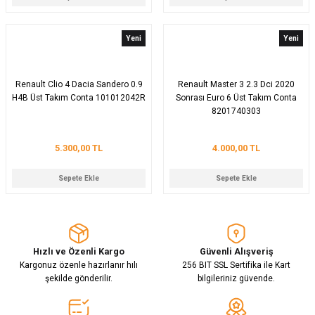
Yeni
Yeni
Renault Clio 4 Dacia Sandero 0.9
Renault Master 3 2.3 Dci 2020
H4B Üst Takım Conta 101012042R
Sonrası Euro 6 Üst Takım Conta
8201740303
5.300,00 TL
4.000,00 TL
Sepete Ekle
Sepete Ekle
Hızlı ve Özenli Kargo
Güvenli Alışveriş
Kargonuz özenle hazırlanır hılı
256 BIT SSL Sertifika ile Kart
şekilde gönderilir.
bilgileriniz güvende.