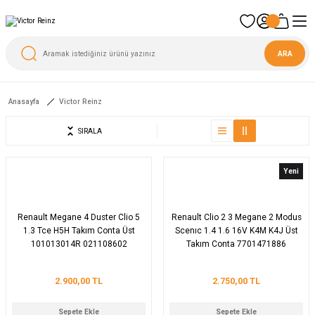
ARA
Anasayfa
Victor Reinz
SIRALA
Yeni
Renault Megane 4 Duster Clio 5
Renault Clio 2 3 Megane 2 Modus
1.3 Tce H5H Takım Conta Üst
Scenıc 1.4 1.6 16V K4M K4J Üst
101013014R 021108602
Takım Conta 7701471886
2.900,00 TL
2.750,00 TL
Sepete Ekle
Sepete Ekle