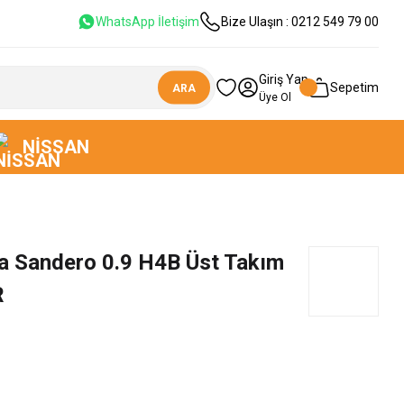
WhatsApp İletişim
Bize Ulaşın : 0212 549 79 00
Giriş Yap
Sepetim
ARA
Üye Ol
NISSAN
ia Sandero 0.9 H4B Üst Takım
R