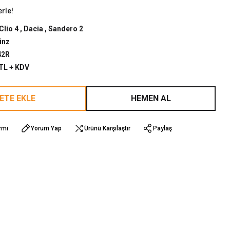
erle!
Clio 4
,
Dacia
,
Sandero 2
inz
42R
 TL + KDV
ETE EKLE
HEMEN AL
rmı
Yorum Yap
Ürünü Karşılaştır
Paylaş