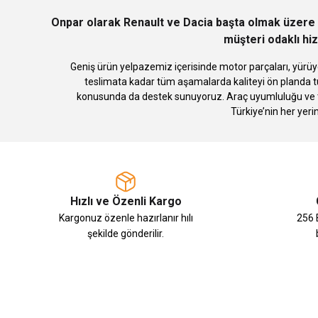
Bu ürüne benzer farklı alternatifler olmalı.
Onpar olarak Renault ve Dacia başta olmak üzere 
müşteri odaklı hiz
Geniş ürün yelpazemiz içerisinde motor parçaları, yürüye
teslimata kadar tüm aşamalarda kaliteyi ön planda tu
konusunda da destek sunuyoruz. Araç uyumluluğu ve te
Türkiye’nin her yeri
Hızlı ve Özenli Kargo
Kargonuz özenle hazırlanır hılı
256 B
şekilde gönderilir.