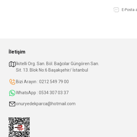
İletişim
İkitelli Org. San. Böl. Bağcılar Güngören San.
Sit. 13. Blok No:6 Başakşehir/ İstanbul
Bizi Arayın : 0212 549 79 00
WhatsApp : 0534 307 03 37
onuryedekparca@hotmail.com