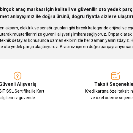
birçok araç markası için kaliteli ve güvenilir oto yedek pa
met anlayışımız ile doğru ürünü, doğru fiyatla sizlere ulaştı
n aksam, elektrik ve sensör grupları gibi birçok kategoride orijinal ve
tarak müşterilerimize güvenli alışveriş imkanı sağlıyoruz. Onpar olara
knik detaylar konusunda uzman ekibimizle her zaman yanınızdayız. Hızlı
Gönder
ne oto yedek parça ulaştırıyoruz. Aracınız için en doğru parçayı arıyorsan
Güvenli Alışveriş
Taksit Seçenekle
IT SSL Sertifika ile Kart
Kredi kartına özel taksit 
bilgileriniz güvende.
ve özel ödeme seçenek
E-Bülten Aboneliği