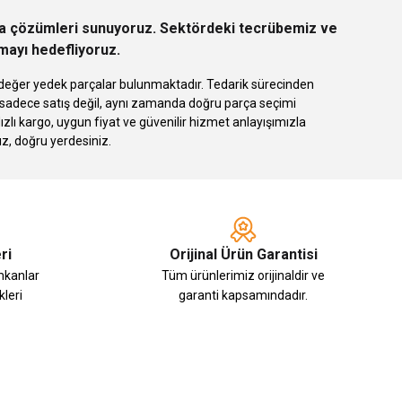
rça çözümleri sunuyoruz. Sektördeki tecrübemiz ve
rmayı hedefliyoruz.
 eşdeğer yedek parçalar bulunmaktadır. Tedarik sürecinden
k sadece satış değil, aynı zamanda doğru parça seçimi
 kargo, uygun fiyat ve güvenilir hizmet anlayışımızla
ız, doğru yerdesiniz.
ri
Orijinal Ürün Garantisi
imkanlar
Tüm ürünlerimiz orijinaldir ve
leri
garanti kapsamındadır.