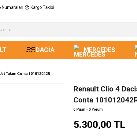
 Numaraları
Kargo Takibi
LT
DACIA
MERCEDES
B Üst Takım Conta 101012042R
Renault Clio 4 Dac
Yeni
Conta 101012042
0 Puan - 0 Yorum
5.300,00 TL