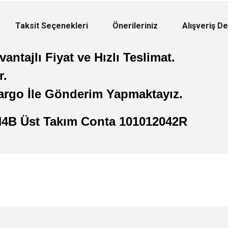
Taksit Seçenekleri
Önerileriniz
Alışveriş D
antajlı Fiyat ve Hızlı Teslimat.
r.
argo İle Gönderim Yapmaktayız.
 H4B Üst Takım Conta 101012042R
 yetersiz gördüğünüz noktaları öneri formunu kullanarak tarafımıza iletebilirsini
Ürün hakkında henüz soru sorulmamış.
Bu ürüne ilk yorumu siz yapın!
Sitemize ilk yorumu siz yapın!
Deneyimini Paylaş
Yorum Yaz
Soru Sor