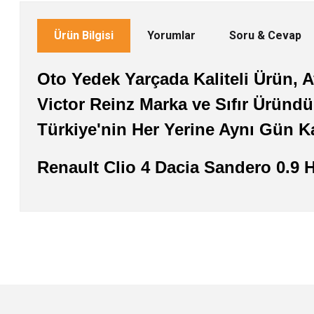
Ürün Bilgisi
Yorumlar
Soru & Cevap
Oto Yedek Yarçada Kaliteli Ürün, Av
Victor Reinz Marka ve Sıfır Üründü
Türkiye'nin Her Yerine Aynı Gün K
Renault Clio 4 Dacia Sandero 0.9
Bu ürünün fiyat bilgisi, resim, ürün açıklamalarında ve diğer konularda
Görüş ve önerileriniz için teşekkür ederiz.
Ürün resmi kalitesiz, bozuk veya görüntülenemiyor.
Ürün açıklamasında eksik bilgiler bulunuyor.
Ürün bilgilerinde hatalar bulunuyor.
Ürün fiyatı diğer sitelerden daha pahalı.