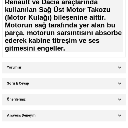
Renault ve Dacia araçlarında
kullanılan Sağ Üst Motor Takozu
(Motor Kulağı) bileşenine aittir.
Motorun sağ tarafında yer alan bu
parça, motorun sarsıntısını absorbe
ederek kabine titreşim ve ses
gitmesini engeller.
Yorumlar
Soru & Cevap
Bu ürüne ilk yorumu siz yapın!
Önerileriniz
Ürün hakkında henüz soru sorulmamış.
Yorum Yaz
Bu ürünün fiyat bilgisi, resim, ürün açıklamalarında ve diğer konularda
Alışveriş Deneyimi
yetersiz gördüğünüz noktaları öneri formunu kullanarak tarafımıza
Soru Sor
iletebilirsiniz.