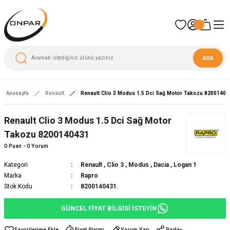
ARA
Anasayfa
Renault
Renault Clio 3 Modus 1.5 Dci Sağ Motor Takozu 82001404
Renault Clio 3 Modus 1.5 Dci Sağ Motor
Takozu 8200140431
0 Puan - 0 Yorum
Kategori
Renault
,
Clio 3
,
Modus
,
Dacia
,
Logan 1
Marka
Rapro
Stok Kodu
8200140431.
GÜNCEL FİYAT BİLGİSİ İSTEYİN
Fiyat Alarmı
Yorum Yap
Paylaş