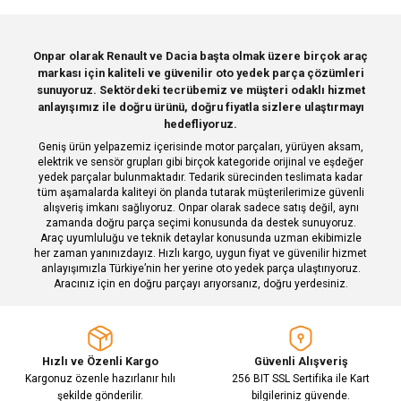
Görüş ve önerileriniz için teşekkür ederiz.
Sitemize ilk yorumu siz yapın!
Ürün resmi kalitesiz, bozuk veya görüntülenemiyor.
Onpar olarak Renault ve Dacia başta olmak üzere birçok araç
markası için kaliteli ve güvenilir oto yedek parça çözümleri
Ürün açıklamasında eksik bilgiler bulunuyor.
Deneyimini Paylaş
sunuyoruz. Sektördeki tecrübemiz ve müşteri odaklı hizmet
Ürün bilgilerinde hatalar bulunuyor.
anlayışımız ile doğru ürünü, doğru fiyatla sizlere ulaştırmayı
hedefliyoruz.
Ürün fiyatı diğer sitelerden daha pahalı.
Geniş ürün yelpazemiz içerisinde motor parçaları, yürüyen aksam,
Bu ürüne benzer farklı alternatifler olmalı.
elektrik ve sensör grupları gibi birçok kategoride orijinal ve eşdeğer
yedek parçalar bulunmaktadır. Tedarik sürecinden teslimata kadar
tüm aşamalarda kaliteyi ön planda tutarak müşterilerimize güvenli
alışveriş imkanı sağlıyoruz. Onpar olarak sadece satış değil, aynı
zamanda doğru parça seçimi konusunda da destek sunuyoruz.
Araç uyumluluğu ve teknik detaylar konusunda uzman ekibimizle
her zaman yanınızdayız. Hızlı kargo, uygun fiyat ve güvenilir hizmet
Gönder
anlayışımızla Türkiye’nin her yerine oto yedek parça ulaştırıyoruz.
Aracınız için en doğru parçayı arıyorsanız, doğru yerdesiniz.
Hızlı ve Özenli Kargo
Güvenli Alışveriş
Kargonuz özenle hazırlanır hılı
256 BIT SSL Sertifika ile Kart
şekilde gönderilir.
bilgileriniz güvende.