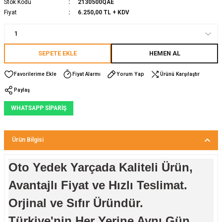
Stok Kodu
2130500QAE
Fiyat
6.250,00 TL + KDV
SEPETE EKLE
HEMEN AL
Fiyat Alarmı
Yorum Yap
Ürünü Karşılaştır
Paylaş
WHATSAPP SİPARİŞ
Ürün Bilgisi
Oto Yedek Yarçada Kaliteli Ürün,
Avantajlı Fiyat ve Hızlı Teslimat.
Orjinal ve Sıfır Üründür.
Türkiye'nin Her Yerine Aynı Gün