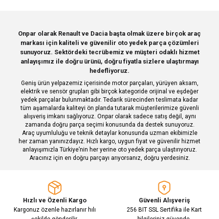
Görüş ve önerileriniz için teşekkür ederiz.
Sitemize ilk yorumu siz yapın!
Ürün resmi kalitesiz, bozuk veya görüntülenemiyor.
Onpar olarak Renault ve Dacia başta olmak üzere birçok araç
markası için kaliteli ve güvenilir oto yedek parça çözümleri
Ürün açıklamasında eksik bilgiler bulunuyor.
Deneyimini Paylaş
sunuyoruz. Sektördeki tecrübemiz ve müşteri odaklı hizmet
Ürün bilgilerinde hatalar bulunuyor.
anlayışımız ile doğru ürünü, doğru fiyatla sizlere ulaştırmayı
hedefliyoruz.
Ürün fiyatı diğer sitelerden daha pahalı.
Geniş ürün yelpazemiz içerisinde motor parçaları, yürüyen aksam,
Bu ürüne benzer farklı alternatifler olmalı.
elektrik ve sensör grupları gibi birçok kategoride orijinal ve eşdeğer
yedek parçalar bulunmaktadır. Tedarik sürecinden teslimata kadar
tüm aşamalarda kaliteyi ön planda tutarak müşterilerimize güvenli
alışveriş imkanı sağlıyoruz. Onpar olarak sadece satış değil, aynı
zamanda doğru parça seçimi konusunda da destek sunuyoruz.
Araç uyumluluğu ve teknik detaylar konusunda uzman ekibimizle
her zaman yanınızdayız. Hızlı kargo, uygun fiyat ve güvenilir hizmet
Gönder
anlayışımızla Türkiye’nin her yerine oto yedek parça ulaştırıyoruz.
Aracınız için en doğru parçayı arıyorsanız, doğru yerdesiniz.
Hızlı ve Özenli Kargo
Güvenli Alışveriş
Kargonuz özenle hazırlanır hılı
256 BIT SSL Sertifika ile Kart
şekilde gönderilir.
bilgileriniz güvende.