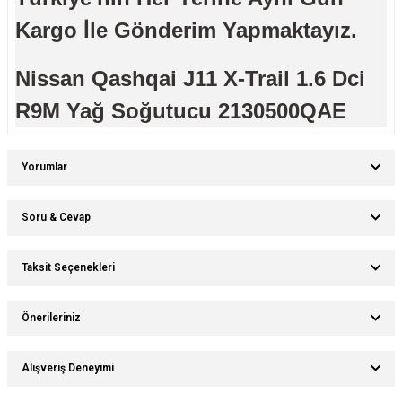
Kargo İle Gönderim Yapmaktayız.
Nissan Qashqai J11 X-Trail 1.6 Dci
R9M Yağ Soğutucu 2130500QAE
Yorumlar
Soru & Cevap
Bu ürüne ilk yorumu siz yapın!
Taksit Seçenekleri
Ürün hakkında henüz soru sorulmamış.
Yorum Yaz
Önerileriniz
Soru Sor
Bu ürünün fiyat bilgisi, resim, ürün açıklamalarında ve diğer konularda
Alışveriş Deneyimi
yetersiz gördüğünüz noktaları öneri formunu kullanarak tarafımıza
iletebilirsiniz.