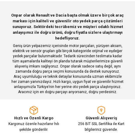
Sitemize ilk yorumu siz yapın!
Ürün resmi kalitesiz, bozuk veya görüntülenemiyor.
Onpar olarak Renault ve Dacia başta olmak üzere birçok araç
markası için kaliteli ve güvenilir oto yedek parça çözümleri
Ürün açıklamasında eksik bilgiler bulunuyor.
Deneyimini Paylaş
sunuyoruz. Sektördeki tecrübemiz ve müşteri odaklı hizmet
Ürün bilgilerinde hatalar bulunuyor.
anlayışımız ile doğru ürünü, doğru fiyatla sizlere ulaştırmayı
hedefliyoruz.
Ürün fiyatı diğer sitelerden daha pahalı.
Geniş ürün yelpazemiz içerisinde motor parçaları, yürüyen aksam,
Bu ürüne benzer farklı alternatifler olmalı.
elektrik ve sensör grupları gibi birçok kategoride orijinal ve eşdeğer
yedek parçalar bulunmaktadır. Tedarik sürecinden teslimata kadar
tüm aşamalarda kaliteyi ön planda tutarak müşterilerimize güvenli
alışveriş imkanı sağlıyoruz. Onpar olarak sadece satış değil, aynı
zamanda doğru parça seçimi konusunda da destek sunuyoruz.
Araç uyumluluğu ve teknik detaylar konusunda uzman ekibimizle
her zaman yanınızdayız. Hızlı kargo, uygun fiyat ve güvenilir hizmet
Gönder
anlayışımızla Türkiye’nin her yerine oto yedek parça ulaştırıyoruz.
Aracınız için en doğru parçayı arıyorsanız, doğru yerdesiniz.
Hızlı ve Özenli Kargo
Güvenli Alışveriş
Kargonuz özenle hazırlanır hılı
256 BIT SSL Sertifika ile Kart
şekilde gönderilir.
bilgileriniz güvende.