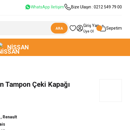
WhatsApp İletişim
Bize Ulaşın : 0212 549 79 00
Giriş Yap
Sepetim
ARA
Üye Ol
NISSAN
Ön Tampon Çeki Kapağı
5
,
Renault
ais