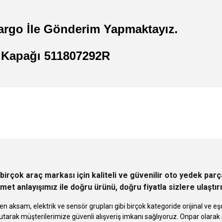
argo İle Gönderim Yapmaktayız.
 Kapağı 511807292R
 yetersiz gördüğünüz noktaları öneri formunu kullanarak tarafımıza iletebilirsini
Ürün hakkında henüz soru sorulmamış.
Bu ürüne ilk yorumu siz yapın!
Sitemize ilk yorumu siz yapın!
Deneyimini Paylaş
Yorum Yaz
Soru Sor
birçok araç markası için kaliteli ve güvenilir oto yedek pa
met anlayışımız ile doğru ürünü, doğru fiyatla sizlere ulaştı
n aksam, elektrik ve sensör grupları gibi birçok kategoride orijinal ve
tarak müşterilerimize güvenli alışveriş imkanı sağlıyoruz. Onpar olara