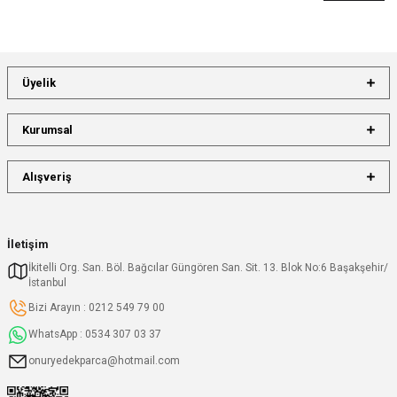
Üyelik
Kurumsal
Alışveriş
İletişim
İkitelli Org. San. Böl. Bağcılar Güngören San. Sit. 13. Blok No:6 Başakşehir/
İstanbul
Bizi Arayın : 0212 549 79 00
WhatsApp : 0534 307 03 37
onuryedekparca@hotmail.com