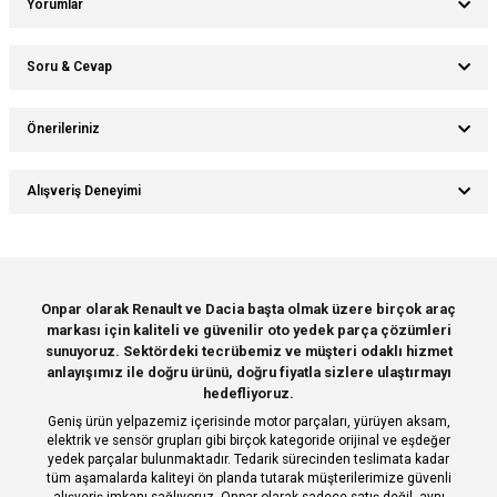
Yorumlar
Soru & Cevap
Bu ürüne ilk yorumu siz yapın!
Önerileriniz
Ürün hakkında henüz soru sorulmamış.
Yorum Yaz
Bu ürünün fiyat bilgisi, resim, ürün açıklamalarında ve diğer konularda
Alışveriş Deneyimi
yetersiz gördüğünüz noktaları öneri formunu kullanarak tarafımıza
Soru Sor
iletebilirsiniz.
Görüş ve önerileriniz için teşekkür ederiz.
Sitemize ilk yorumu siz yapın!
Ürün resmi kalitesiz, bozuk veya görüntülenemiyor.
Onpar olarak Renault ve Dacia başta olmak üzere birçok araç
markası için kaliteli ve güvenilir oto yedek parça çözümleri
Ürün açıklamasında eksik bilgiler bulunuyor.
Deneyimini Paylaş
sunuyoruz. Sektördeki tecrübemiz ve müşteri odaklı hizmet
Ürün bilgilerinde hatalar bulunuyor.
anlayışımız ile doğru ürünü, doğru fiyatla sizlere ulaştırmayı
hedefliyoruz.
Ürün fiyatı diğer sitelerden daha pahalı.
Geniş ürün yelpazemiz içerisinde motor parçaları, yürüyen aksam,
Bu ürüne benzer farklı alternatifler olmalı.
elektrik ve sensör grupları gibi birçok kategoride orijinal ve eşdeğer
yedek parçalar bulunmaktadır. Tedarik sürecinden teslimata kadar
tüm aşamalarda kaliteyi ön planda tutarak müşterilerimize güvenli
alışveriş imkanı sağlıyoruz. Onpar olarak sadece satış değil, aynı