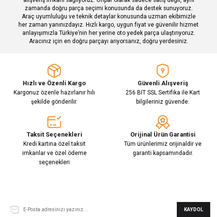
zamanda doğru parça seçimi konusunda da destek sunuyoruz.
Araç uyumluluğu ve teknik detaylar konusunda uzman ekibimizle
her zaman yanınızdayız. Hızlı kargo, uygun fiyat ve güvenilir hizmet
Gönder
anlayışımızla Türkiye’nin her yerine oto yedek parça ulaştırıyoruz.
Aracınız için en doğru parçayı arıyorsanız, doğru yerdesiniz.
Hızlı ve Özenli Kargo
Güvenli Alışveriş
Kargonuz özenle hazırlanır hılı
256 BIT SSL Sertifika ile Kart
şekilde gönderilir.
bilgileriniz güvende.
Taksit Seçenekleri
Orijinal Ürün Garantisi
Kredi kartına özel taksit
Tüm ürünlerimiz orijinaldir ve
imkanlar ve özel ödeme
garanti kapsamındadır.
seçenekleri
E-Bülten Aboneliği
KAYDOL