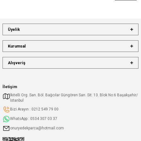
Üyelik
Kurumsal
Alışveriş
İletişim
İkitelli Org. San. Böl. Bağcılar Güngören San. Sit. 13. Blok No:6 Başakşehir/
İstanbul
Bizi Arayın : 0212 549 79 00
WhatsApp : 0534 307 03 37
onuryedekparca@hotmail.com