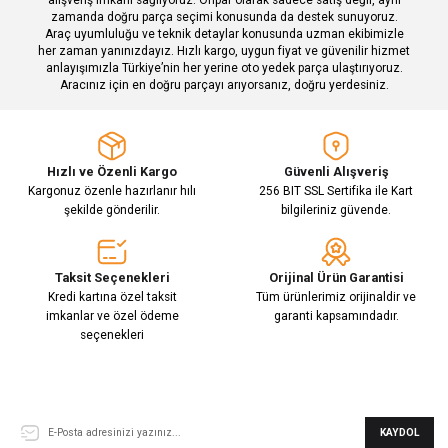
zamanda doğru parça seçimi konusunda da destek sunuyoruz.
Araç uyumluluğu ve teknik detaylar konusunda uzman ekibimizle
her zaman yanınızdayız. Hızlı kargo, uygun fiyat ve güvenilir hizmet
Gönder
anlayışımızla Türkiye’nin her yerine oto yedek parça ulaştırıyoruz.
Aracınız için en doğru parçayı arıyorsanız, doğru yerdesiniz.
Hızlı ve Özenli Kargo
Güvenli Alışveriş
Kargonuz özenle hazırlanır hılı
256 BIT SSL Sertifika ile Kart
şekilde gönderilir.
bilgileriniz güvende.
Taksit Seçenekleri
Orijinal Ürün Garantisi
Kredi kartına özel taksit
Tüm ürünlerimiz orijinaldir ve
imkanlar ve özel ödeme
garanti kapsamındadır.
seçenekleri
E-Bülten Aboneliği
KAYDOL