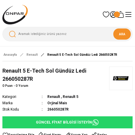
ARA
Anasayfa
Renault
Renault 5 E-Tech Sol Gündüz Ledi 266050287R
Renault 5 E-Tech Sol Gündüz Ledi
266050287R
0 Puan - 0 Yorum
Kategori
Renault
,
Renault 5
Marka
Orjinal Mais
Stok Kodu
266050287R
GÜNCEL FİYAT BİLGİSİ İSTEYİN
Fiyat Alarmı
Yorum Yap
Paylaş