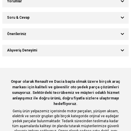
Yorumlar
Soru & Cevap
Bu ürüne ilk yorumu siz yapın!
Önerileriniz
Ürün hakkında henüz soru sorulmamış.
Yorum Yaz
Bu ürünün fiyat bilgisi, resim, ürün açıklamalarında ve diğer konularda
Alışveriş Deneyimi
yetersiz gördüğünüz noktaları öneri formunu kullanarak tarafımıza
Soru Sor
iletebilirsiniz.
Görüş ve önerileriniz için teşekkür ederiz.
Sitemize ilk yorumu siz yapın!
Ürün resmi kalitesiz, bozuk veya görüntülenemiyor.
Onpar olarak Renault ve Dacia başta olmak üzere birçok araç
markası için kaliteli ve güvenilir oto yedek parça çözümleri
Ürün açıklamasında eksik bilgiler bulunuyor.
Deneyimini Paylaş
sunuyoruz. Sektördeki tecrübemiz ve müşteri odaklı hizmet
Ürün bilgilerinde hatalar bulunuyor.
anlayışımız ile doğru ürünü, doğru fiyatla sizlere ulaştırmayı
hedefliyoruz.
Ürün fiyatı diğer sitelerden daha pahalı.
Geniş ürün yelpazemiz içerisinde motor parçaları, yürüyen aksam,
Bu ürüne benzer farklı alternatifler olmalı.
elektrik ve sensör grupları gibi birçok kategoride orijinal ve eşdeğer
yedek parçalar bulunmaktadır. Tedarik sürecinden teslimata kadar
tüm aşamalarda kaliteyi ön planda tutarak müşterilerimize güvenli
alışveriş imkanı sağlıyoruz. Onpar olarak sadece satış değil, aynı