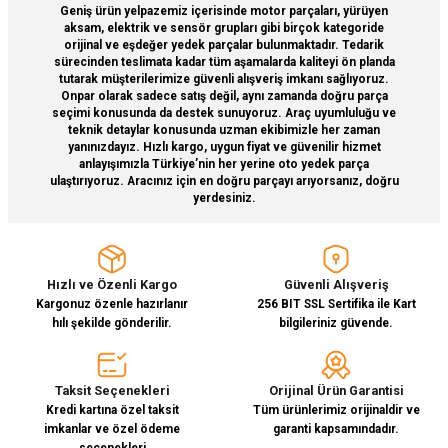
Geniş ürün yelpazemiz içerisinde motor parçaları, yürüyen
Bu ürüne benzer farklı alternatifler olmalı.
aksam, elektrik ve sensör grupları gibi birçok kategoride
orijinal ve eşdeğer yedek parçalar bulunmaktadır. Tedarik
sürecinden teslimata kadar tüm aşamalarda kaliteyi ön planda
tutarak müşterilerimize güvenli alışveriş imkanı sağlıyoruz.
Onpar olarak sadece satış değil, aynı zamanda doğru parça
seçimi konusunda da destek sunuyoruz. Araç uyumluluğu ve
teknik detaylar konusunda uzman ekibimizle her zaman
Gönder
yanınızdayız. Hızlı kargo, uygun fiyat ve güvenilir hizmet
anlayışımızla Türkiye’nin her yerine oto yedek parça
ulaştırıyoruz. Aracınız için en doğru parçayı arıyorsanız, doğru
yerdesiniz.
Hızlı ve Özenli Kargo
Güvenli Alışveriş
Kargonuz özenle hazırlanır
256 BIT SSL Sertifika ile Kart
hılı şekilde gönderilir.
bilgileriniz güvende.
Taksit Seçenekleri
Orijinal Ürün Garantisi
Kredi kartına özel taksit
Tüm ürünlerimiz orijinaldir ve
imkanlar ve özel ödeme
garanti kapsamındadır.
seçenekleri