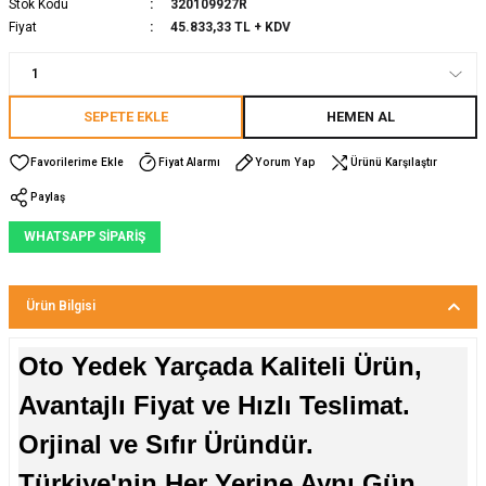
Stok Kodu
320109927R
Fiyat
45.833,33 TL + KDV
SEPETE EKLE
HEMEN AL
Fiyat Alarmı
Yorum Yap
Ürünü Karşılaştır
Paylaş
WHATSAPP SİPARİŞ
Ürün Bilgisi
Oto Yedek Yarçada Kaliteli Ürün,
Avantajlı Fiyat ve Hızlı Teslimat.
Orjinal ve Sıfır Üründür.
Türkiye'nin Her Yerine Aynı Gün