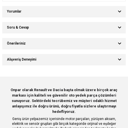
Yorumlar
Soru & Cevap
Bu ürüne ilk yorumu siz yapın!
Önerileriniz
Ürün hakkında henüz soru sorulmamış.
Yorum Yaz
Bu ürünün fiyat bilgisi, resim, ürün açıklamalarında ve diğer konularda
Alışveriş Deneyimi
yetersiz gördüğünüz noktaları öneri formunu kullanarak tarafımıza
Soru Sor
iletebilirsiniz.
Görüş ve önerileriniz için teşekkür ederiz.
Sitemize ilk yorumu siz yapın!
Ürün resmi kalitesiz, bozuk veya görüntülenemiyor.
Onpar olarak Renault ve Dacia başta olmak üzere birçok araç
markası için kaliteli ve güvenilir oto yedek parça çözümleri
Ürün açıklamasında eksik bilgiler bulunuyor.
Deneyimini Paylaş
sunuyoruz. Sektördeki tecrübemiz ve müşteri odaklı hizmet
Ürün bilgilerinde hatalar bulunuyor.
anlayışımız ile doğru ürünü, doğru fiyatla sizlere ulaştırmayı
hedefliyoruz.
Ürün fiyatı diğer sitelerden daha pahalı.
Geniş ürün yelpazemiz içerisinde motor parçaları, yürüyen aksam,
Bu ürüne benzer farklı alternatifler olmalı.
elektrik ve sensör grupları gibi birçok kategoride orijinal ve eşdeğer