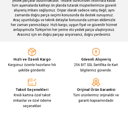
yedek parçalar bulunmaktadır. Tedarik sürecinden teslimata kadar
tüm aşamalarda kaliteyi ön planda tutarak müşterilerimize güvenli
alışveriş imkanı sağlıyoruz. Onpar olarak sadece satış değil, aynı
zamanda doğru parça seçimi konusunda da destek sunuyoruz.
Araç uyumluluğu ve teknik detaylar konusunda uzman ekibimizle
her zaman yanınızdayız. Hızlı kargo, uygun fiyat ve güvenilir hizmet
Gönder
anlayışımızla Türkiye’nin her yerine oto yedek parça ulaştırıyoruz.
Aracınız için en doğru parçayı arıyorsanız, doğru yerdesiniz.
Hızlı ve Özenli Kargo
Güvenli Alışveriş
Kargonuz özenle hazırlanır hılı
256 BIT SSL Sertifika ile Kart
şekilde gönderilir.
bilgileriniz güvende.
Taksit Seçenekleri
Orijinal Ürün Garantisi
Kredi kartına özel taksit
Tüm ürünlerimiz orijinaldir ve
imkanlar ve özel ödeme
garanti kapsamındadır.
seçenekleri
E-Bülten Aboneliği