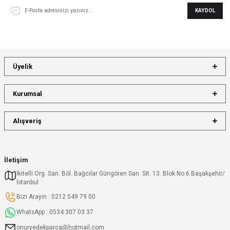
KAYDOL
Üyelik
Kurumsal
Alışveriş
İletişim
İkitelli Org. San. Böl. Bağcılar Güngören San. Sit. 13. Blok No:6 Başakşehir/
İstanbul
Bizi Arayın : 0212 549 79 00
WhatsApp : 0534 307 03 37
onuryedekparca@hotmail.com