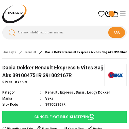
ARA
Anasayfa
Renault
Dacia Dokker Renault Ekspress 6 Vites Sağ Aks 3910047
Yeni
Dacia Dokker Renault Ekspress 6 Vites Sağ
Aks 391004751R 391002167R
0 Puan - 0 Yorum
Kategori
Renault
,
Express
,
Dacia
,
Lodgy Dokker
Marka
Veka
Stok Kodu
391002167R
GÜNCEL FİYAT BİLGİSİ İSTEYİN
Fiyat Alarmı
Yorum Yap
Paylaş