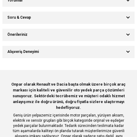
Yorumlar
Soru & Cevap
Bu ürüne ilk yorumu siz yapın!
Önerileriniz
Ürün hakkında henüz soru sorulmamış.
Yorum Yaz
Bu ürünün fiyat bilgisi, resim, ürün açıklamalarında ve diğer konularda
Alışveriş Deneyimi
yetersiz gördüğünüz noktaları öneri formunu kullanarak tarafımıza
Soru Sor
iletebilirsiniz.
Görüş ve önerileriniz için teşekkür ederiz.
Sitemize ilk yorumu siz yapın!
Ürün resmi kalitesiz, bozuk veya görüntülenemiyor.
Onpar olarak Renault ve Dacia başta olmak üzere birçok araç
markası için kaliteli ve güvenilir oto yedek parça çözümleri
Ürün açıklamasında eksik bilgiler bulunuyor.
Deneyimini Paylaş
sunuyoruz. Sektördeki tecrübemiz ve müşteri odaklı hizmet
Ürün bilgilerinde hatalar bulunuyor.
anlayışımız ile doğru ürünü, doğru fiyatla sizlere ulaştırmayı
hedefliyoruz.
Ürün fiyatı diğer sitelerden daha pahalı.
Geniş ürün yelpazemiz içerisinde motor parçaları, yürüyen aksam,
Bu ürüne benzer farklı alternatifler olmalı.
elektrik ve sensör grupları gibi birçok kategoride orijinal ve eşdeğer
yedek parçalar bulunmaktadır. Tedarik sürecinden teslimata kadar
tüm aşamalarda kaliteyi ön planda tutarak müşterilerimize güvenli
alışveriş imkanı sağlıyoruz. Onpar olarak sadece satış değil, aynı