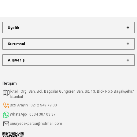
Üyelik
Kurumsal
Alışveriş
İletişim
İkitelli Org. San. Böl. Bağcılar Güngören San. Sit. 13. Blok No:6 Başakşehir/
İstanbul
Bizi Arayın : 0212 549 79 00
WhatsApp : 0534 307 03 37
onuryedekparca@hotmail.com