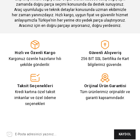
zamanda doğru parça seçimi konusunda da destek sunuyoruz.
Araç uyumluluğu ve teknik detaylar konusunda uzman ekibimizle
her zaman yanınızdayız. Hızlı kargo, uygun fiyat ve güvenilir hizmet
Gönder
anlayışımızla Türkiye’nin her yerine oto yedek parça ulaştırıyoruz.
Aracınız için en doğru parçayı arıyorsanız, doğru yerdesiniz.
Hızlı ve Özenli Kargo
Güvenli Alışveriş
Kargonuz özenle hazırlanır hılı
256 BIT SSL Sertifika ile Kart
şekilde gönderilir.
bilgileriniz güvende.
Taksit Seçenekleri
Orijinal Ürün Garantisi
Kredi kartına özel taksit
Tüm ürünlerimiz orijinaldir ve
imkanlar ve özel ödeme
garanti kapsamındadır.
seçenekleri
E-Bülten Aboneliği
KAYDOL