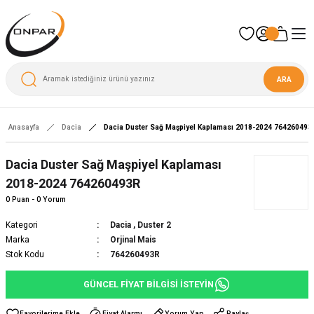
ARA
Anasayfa
Dacia
Dacia Duster Sağ Maşpiyel Kaplaması 2018-2024 764260493
Dacia Duster Sağ Maşpiyel Kaplaması
2018-2024 764260493R
0 Puan - 0 Yorum
Kategori
Dacia
,
Duster 2
Marka
Orjinal Mais
Stok Kodu
764260493R
GÜNCEL FİYAT BİLGİSİ İSTEYİN
Fiyat Alarmı
Yorum Yap
Paylaş